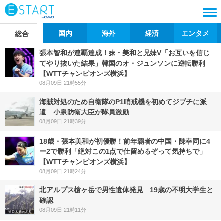
国内
海外
経済
エンタメ
総合
張本智和が連覇達成！妹・美和と兄妹V「お互いを信じ
てやり抜いた結果」韓国のオ・ジュンソンに逆転勝利
【WTTチャンピオンズ横浜】
08月09日 21時55分
海賊対処のため自衛隊のP1哨戒機を初めてジブチに派
遣 小泉防衛大臣が隊員激励
08月09日 21時39分
18歳・張本美和が初優勝！前年覇者の中国・陳幸同に4
ー2で勝利「絶対この1点で仕留めるぞって気持ちで」
【WTTチャンピオンズ横浜】
08月09日 21時24分
北アルプス槍ヶ岳で男性遺体発見 19歳の不明大学生と
確認
08月09日 21時11分