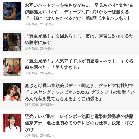
お互いパートナーを持ちながら… 早見あかり“タキ”＆
伊藤健太郎“レイ”、ディープな口づけから一線超える
『一緒にごはんをたべるだけ』第6話【ネタバレあり】
08月09日 21時10分
『豊臣兄弟！』次回あらすじ 市は、秀吉に対抗するた
め勝家に嫁ぐ
08月09日 20時45分
『豊臣兄弟！』人気アイドルが初登場→ネット「すぐ名
前を調べた」「美人すぎる」
08月09日 20時45分
あざと可愛い童顔美ボディ・岬えま、グラビア初挑戦で
『ミスヤングチャンピオン2026』グランプリの快挙「い
ろんな私を見てもらえるように頑張る」
08月09日 20時23分
読売テレビ退社→レインボー池田と電撃結婚発表の佐藤
佳奈アナ「退社後初めてのテレビのお仕事」決定・呼び
かけ
08月09日 20時01分