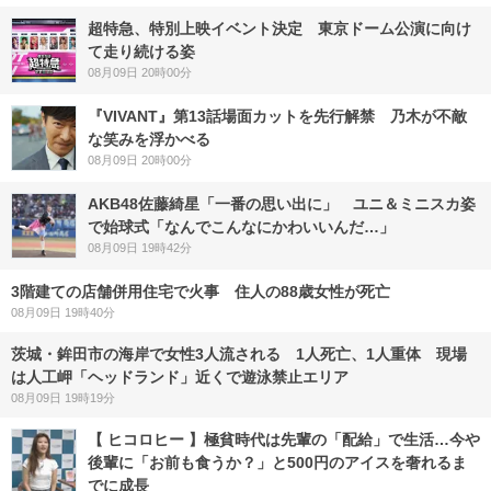
超特急、特別上映イベント決定 東京ドーム公演に向け
て走り続ける姿
08月09日 20時00分
『VIVANT』第13話場面カットを先行解禁 乃木が不敵
な笑みを浮かべる
08月09日 20時00分
AKB48佐藤綺星「一番の思い出に」 ユニ＆ミニスカ姿
で始球式「なんでこんなにかわいいんだ…」
08月09日 19時42分
3階建ての店舗併用住宅で火事 住人の88歳女性が死亡
08月09日 19時40分
茨城・鉾田市の海岸で女性3人流される 1人死亡、1人重体 現場
は人工岬「ヘッドランド」近くで遊泳禁止エリア
08月09日 19時19分
【 ヒコロヒー 】極貧時代は先輩の「配給」で生活…今や
後輩に「お前も食うか？」と500円のアイスを奢れるま
でに成長