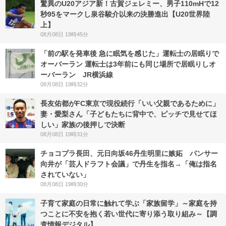
驚異のU20アジア新！古賀ジェレミー、男子110mHで12
秒95をマークし泉谷駿介以来の決勝進出【U20世界陸
上】
08月08日 19時45分
「前の駅を発車後 急に眠気を感じた」運転士の居眠りで
オーバーラン 運転士は3年前にも同じ場所で居眠りしオ
ーバーラン JR横浜線
08月08日 19時32分
長友佑都がFC東京で現役続行「いい父親であるために」
妻・愛梨さん「子どもたちに背中で、ピッチで見せてほ
しい」家族の後押しで決断
08月08日 19時31分
チョコプラ長田、元日向坂46丹生明里に嫉妬 パンサー
向井が「芸人ドラフト会議」で丹生を指名→「俺は指名
されていない」
08月08日 19時30分
子育て家庭の日常に触れて学ぶ「家族留学」～家庭を持
つことに不安を抱く若い世代に寄り添う取り組み～【調
査情報デジタル】