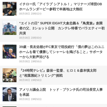
イチロー氏「アイラブ シアトル！」マリナーズ球団OB
ホームランダービー参戦で本拠地は大熱狂
08月08日 20時02分
“エイトの日” SUPER EIGHT大倉忠義＆『鳥貴族』創業
者の父、2ショット公開 カンテレ特番でバラエティー初
共演
08月08日 20時00分
39歳・長友佑都がFC東京で現役続行「僕の夢はこのユニ
ホームを着て優勝してシャーレを掲げること」サポータ
ーから大歓声浴びる
08月08日 19時56分
『24時間テレビ』森保一監督、ヒロミ＆森本慎太郎
と“相葉雅紀トリミング”挑戦
08月08日 19時56分
アメリカ議会上院 トッド・ブランチ氏の司法長官人事
を承認
08月08日 19時50分