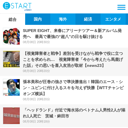
国内
海外
経済
エンタメ
総合
SUPER EIGHT、来春にアリーナツアー＆新アルバム発
売へ 最高で最強の“超八”の日を駆け抜ける
08月08日 20時30分
【視覚障害者と戦争】差別を受けながら戦争で役に立つ
ことを求められ… 視覚障害者「今から考えたら馬鹿げ
た話」その思いを喜入友浩が取材【news23】
08月08日 20時20分
張本美和が圧巻の強さで準決勝進出！韓国のエース・シ
ン・ユビンに付け入るスキを与えず快勝【WTTチャンピ
オンズ横浜】
08月08日 20時20分
「ヘッドランド」付近で海水浴のベトナム人男性2人が溺
れ1人死亡 茨城・鉾田市
08月08日 20時18分