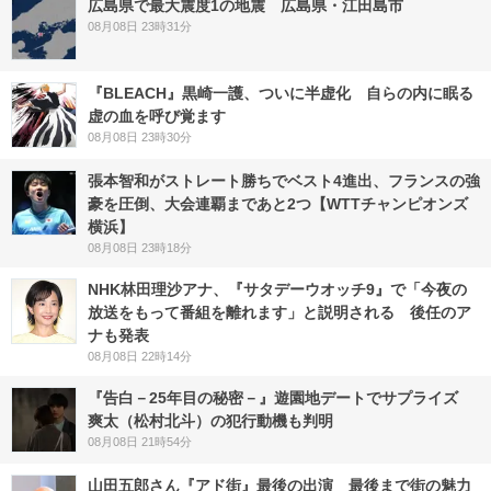
広島県で最大震度1の地震 広島県・江田島市
08月08日 23時31分
『BLEACH』黒崎一護、ついに半虚化 自らの内に眠る
虚の血を呼び覚ます
08月08日 23時30分
張本智和がストレート勝ちでベスト4進出、フランスの強
豪を圧倒、大会連覇まであと2つ【WTTチャンピオンズ
横浜】
08月08日 23時18分
NHK林田理沙アナ、『サタデーウオッチ9』で「今夜の
放送をもって番組を離れます」と説明される 後任のア
ナも発表
08月08日 22時14分
『告白－25年目の秘密－』遊園地デートでサプライズ
爽太（松村北斗）の犯行動機も判明
08月08日 21時54分
山田五郎さん『アド街』最後の出演 最後まで街の魅力