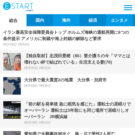
国内
海外
経済
エンタメ
総合
イラン最高安全保障委員会トップ ホルムズ海峡の通航再開に6つの
条件提示 アメリカに制裁や海上封鎖の解除など要求
08月09日 2時54分
【独自取材】志茂田景樹（86）要介護５の今「ママとは
壊れない絆で結ばれている」生活支える妻(78)
08月09日 2時32分
大分県で最大震度2の地震 大分県・別府市
08月09日 1時36分
「前の駅を発車後 急に眠気を感じた」運転士の居眠りで
オーバーラン 運転士は3年前にも同じ場所で居眠りしオ
ーバーラン JR横浜線
08月09日 1時16分
愛知県で水難事故相次ぐ 海・川で男性2人死亡