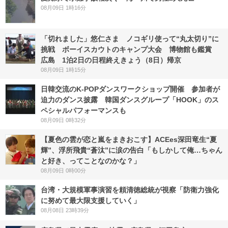
08月09日 1時16分
「切れました」悠仁さま ノコギリ使って“丸太切り”に
挑戦 ボーイスカウトのキャンプ大会 博物館も鑑賞
広島 1泊2日の日程終えきょう（8日）帰京
08月09日 1時15分
日韓交流のK-POPダンスワークショップ開催 参加者が
迫力のダンス披露 韓国ダンスグループ「HOOK」のス
ペシャルパフォーマンスも
08月09日 0時32分
【夏色の雲が恋と嵐をまきおこす】ACEes深田竜生“夏
輝”、浮所飛貴“蒼汰”に涙の告白「もしかして俺…ちゃん
と好き、ってことなのかな？」
08月09日 0時00分
台湾・大規模軍事演習を頼清徳総統が視察「防衛力強化
に努めて最大限支援していく」
08月08日 23時39分