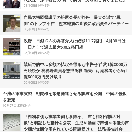
式決定 原作者との“縁”で実現「力を出し切りました」
08月08日 0時45分
自民党福岡県議団の松尾会長が辞任 最大会派で“異
例”のトップ不在 熊本地震の直後に政治資金パーティー
08月08日 0時42分
政府・日銀 GWの為替介入は総額11.7兆円 4月30日は
一日として過去最大の6.2兆円超
08月08日 0時38分
競艇で的中…多額の払戻金得るも申告せず 約1億3000万
円脱税か 税務署職員を懲戒免職 過去には納税者から約1
億5000万円受け取り
08月08日 0時35分
台湾の軍事演習 戦闘機を緊急発進させる訓練を公開 中国の侵攻
を想定
08月07日 23時34分
「権利者側も事業者側も参照を」“声も権利保護の対
象”と明記した指針を公表…生成AI動画で声優や俳優の声
や顔が無断使用されている問題受けて 法務省検討会