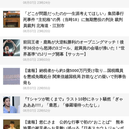
08月07日 23時24分
「どこが問題だったのか一生涯考えてほしい」集団暴行
死事件 “主犯格”の男（当時18）に無期懲役の判決 裁判
員裁判 北海道・江別市
08月07日 23時20分
前回王者・鹿島が大逆転勝利のオープニングマッチ！後
半36分から怒涛の3ゴール、超満員の会場が沸いた！“世
界基準”のJリーグ開幕【サッカー】
08月07日 23時03分
【速報】納税者から約1億5000万円受け取り…国税職員
を懲戒免職処分 関東信越国税局 詐欺などの疑いで刑事告
発も
08月07日 22時55分
『Tシャツが乾くまで』ラスト10秒にネット騒然「ぎゃ
あああ!!!!」「最悪」「修羅場待ったなし」
08月07日 22時52分
【速報】悠仁さま 公的な行事で初の“おことば” 熊本
地震の被災者へお見舞い述べる『日本スカウトジャンボ