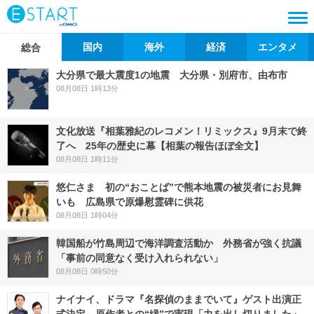
国内
海外
経済
エンタメ
総合
大分県で最大震度1の地震 大分県・別府市、由布市
08月08日 1時13分
文化放送『相葉雅紀のレコメン！リミックス』9月末で終
了へ 25年の歴史に幕【相葉の報告ほぼ全文】
08月08日 1時11分
悠仁さま 初の“おことば”で熊本地震の被災者にお見舞
いも 広島県で原爆慰霊碑に供花
08月08日 1時04分
韓国船が竹島周辺で海洋調査活動か 外務省が強く抗議
「事前の同意なく受け入れられない」
08月08日 0時50分
ナイナイ、ドラマ『名探偵のままでいて』ゲスト出演正