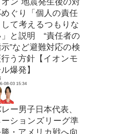
イオン 地震発生後の対
応めぐり「個人の責任
として考えるつもりな
い」と説明 “責任者の
指示”など避難対応の検
証行う方針【イオンモ
ール爆発】
済
6-08-03 15:34
バレー男子日本代表、
ネーションズリーグ準
決勝・アメリカ戦へ向