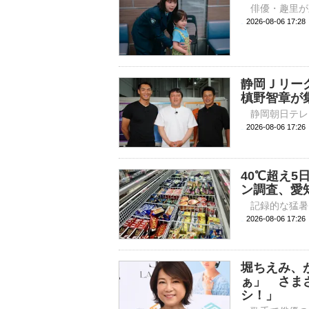
2026-08-06 
静岡Ｊリー
槙野智章が
2026-08-06 
40℃超え
ン調査、愛知
2026-08-06 
堀ちえみ、
ぁ」 さま
シ！」