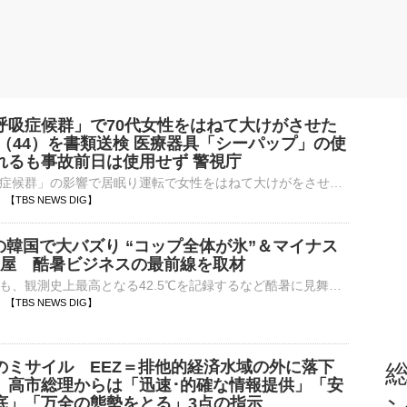
呼吸症候群」で70代女性をはねて大けがさせた
員（44）を書類送検 医療器具「シーパップ」の使
れるも事故前日は使用せず 警視庁
「睡眠時無呼吸症候群」の影響で居眠り運転で女性をはねて大けがをさせたとして、44歳の会社役員の男性が危険運転傷害の疑いで書類送検されました。書類送検された東京・練馬区の会社役員の男性（44）は今年1月1…
53 【TBS NEWS DIG】
暑の韓国で大バズり “コップ全体が氷”＆マイナス
部屋 酷暑ビジネスの最前線を取材
今お隣・韓国でも、観測史上最高となる42.5℃を記録するなど酷暑に見舞われています。災害とも言われる暑さの中、ユニークな“涼”の取り方が話題となっています。記者「韓国南東部の梁山市です。農業用のため池な…
53 【TBS NEWS DIG】
のミサイル EEZ＝排他的経済水域の外に落下
総
 高市総理からは「迅速･的確な情報提供」「安
底」「万全の態勢をとる」3点の指示