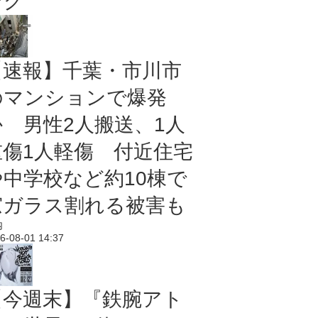
ング
【速報】千葉・市川市
のマンションで爆発
か 男性2人搬送、1人
重傷1人軽傷 付近住宅
や中学校など約10棟で
窓ガラス割れる被害も
内
6-08-01 14:37
【今週末】『鉄腕アト