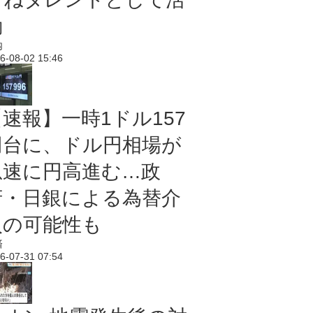
動
内
6-08-02 15:46
【速報】一時1ドル157
円台に、ドル円相場が
急速に円高進む…政
府・日銀による為替介
入の可能性も
済
6-07-31 07:54