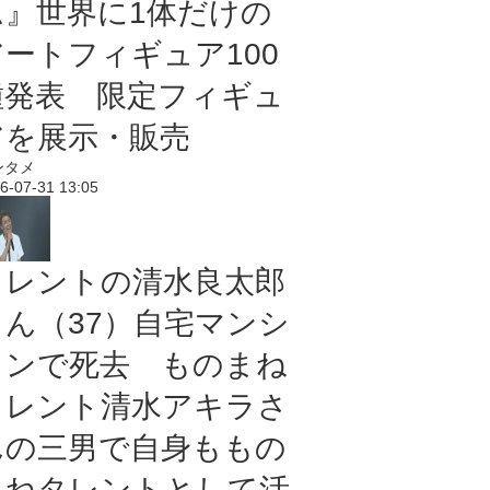
ム』世界に1体だけの
アートフィギュア100
種発表 限定フィギュ
アを展示・販売
ンタメ
6-07-31 13:05
タレントの清水良太郎
さん（37）自宅マンシ
ョンで死去 ものまね
タレント清水アキラさ
んの三男で自身ももの
まねタレントとして活