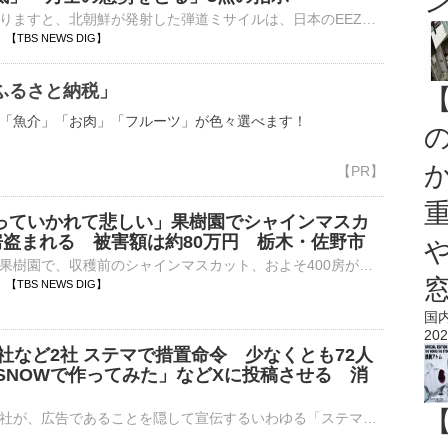
政府関係者によりますと、北朝鮮が発射した弾道ミサイルは、日本のEEZ＝排他的経済水域の外に落下したとみられるということです。北朝鮮による弾道ミサイルの発射を受けて、高市総理は午後5時7分に▼情報収集・分…
52 【TBS NEWS DIG】
ふるさと納税」
「魚介」「お肉」「フルーツ」が色々選べます！
っていかれて悲しい」果樹園でシャインマスカ
0房盗まれる 被害額は約80万円 栃木・佐野市
栃木県佐野市の果樹園で、収穫前のシャインマスカット、およそ400房が盗まれました。被害額は、およそ80万円にのぼるということです。びっしりと実がついたシャインマスカット。今月中旬ごろが収穫の時期だといい…
51 【TBS NEWS DIG】
国
202
社など2社 ステマで措置命令 少なくとも72人
SNOWで作ってみた」などXに投稿させる 消
写真加工アプリ「SNOW」の運営会社など2社が、広告であることを隠して宣伝するいわゆる「ステマ」をしたとして、消費者庁は再発防止などを求める措置命令を出しました。措置命令が出されたのは、写真加工アプリ「…