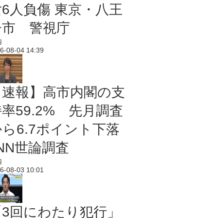
女6人負傷 東京・八王
子市 警視庁
内
6-08-04 14:39
【速報】高市内閣の支
率59.2% 先月調査
から6.7ポイント下落
NN世論調査
内
6-08-03 10:01
「3回にわたり犯行」