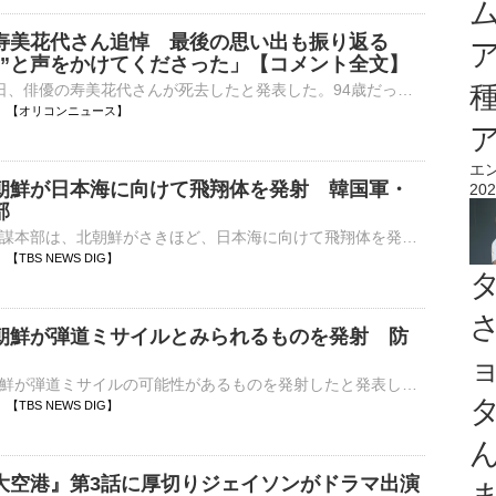
寿美花代さん追悼 最後の思い出も振り返る
ォ”と声をかけてくださった」【コメント全文】
東宝芸能は6日、俳優の寿美花代さんが死去したと発表した。94歳だった。訃報を受け、浜木綿子が追悼コメントを寄せた。 【写真】素敵な家族写真…とびきりの笑顔をみせる寿美花代さんら 寿美さんは、1932年2月6⋯
17:34 【オリコンニュース】
エ
朝鮮が日本海に向けて飛翔体を発射 韓国軍・
202
部
韓国軍の合同参謀本部は、北朝鮮がさきほど、日本海に向けて飛翔体を発射したと発表しました。…
34 【TBS NEWS DIG】
朝鮮が弾道ミサイルとみられるものを発射 防
防衛省は、北朝鮮が弾道ミサイルの可能性があるものを発射したと発表しました。海上保安庁は、船舶は今後の情報に留意するとともに、落下物を認めた場合は、近づくことなく、関連情報を海上保安庁に通報するよう求めて…
29 【TBS NEWS DIG】
大空港』第3話に厚切りジェイソンがドラマ出演