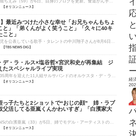
歌手で俳優の堀ちえみ（59）が6日、自身のブログを更新。食道がん手術から7年半を迎えて、術後の経過観察について伝えた。 【写真】闘病中を思い出し…報道陣の前で涙をみせる堀ちえみ 堀は「術後の経過観察。⋯
17:26 【オリコンニュース】
子 】最近みつけた小さな幸せ「お兄ちゃんもちょ
こと」「弟くんがよく笑うこと」「久々に40キ
たこと」
双子の出産と育児を公表している歌手・タレントの中川翔子さんが8月6日、自身のインスタグラムを更新。「最近みつけた小さな幸せ」を報告しました。 中川翔子さん 公式インスタグラムより中川さんは「最…
25 【TBS NEWS DIG】
・デ・ラ・ルス×塩谷哲×宮沢和史が再集結 ジ
えたスペシャルライブ実現
昨年デビュー35周年を迎えた11人組サルサバンドのオルケスタ・デ・ラ・ルス。その元メンバーであり、現在“SALT&SUGAR”や“AGA-SHIO”など、多彩なコラボでも活躍するピアニストの塩谷哲。そして、代表曲「風になりた⋯
経
17:15 【オリコンニュース】
202
姪っ子たちと2ショットで“おじの顔” 姉・ラブ
叔父活してる亜嵐くんかわいすぎ」「白濱家大
GENERATIONSの白濱亜嵐（33）が5日、姉でモデル・アーティストのラブリこと白濱イズミ（36）のインスタグラムに登場。家族に誕生日を祝福される様子が公開され、姪っ子たちとの2ショットが披露された。 【写真】⋯
17:15 【オリコンニュース】