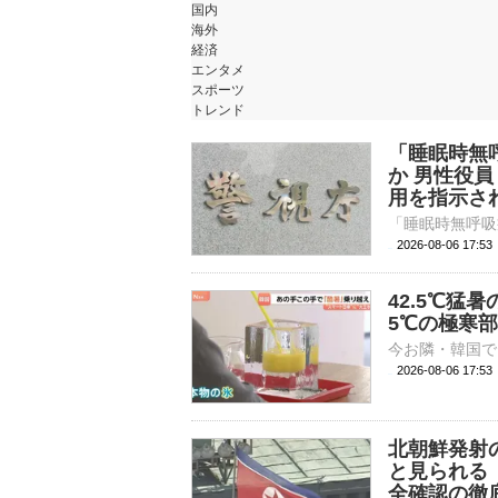
国内
海外
経済
エンタメ
スポーツ
トレンド
「睡眠時無
か 男性役
用を指示さ
2026-08-06 17:
42.5℃猛
5℃の極寒
2026-08-06 17:
北朝鮮発射
と見られる
全確認の徹