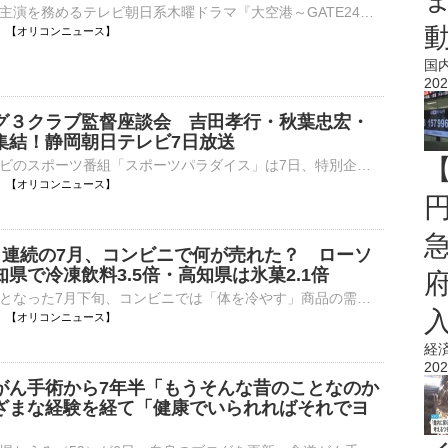
俳優・趣里が主演を務めるテレビ朝日系木曜ドラマ『大空港～GATE24～』（毎週木曜 後9：00）の第3話がきょう6日に放送される。今回はお笑いタレントの厚切りジェイソンがゲストで登場する。 【場面写真】雰囲気⋯
17:28 【オリコンニュース】
国
202
グ３クラブ監督座談会 吉田孝行・秋葉忠宏・
集結！静岡朝日テレビ7日放送
静岡朝日テレビのスポーツ番組「スポーツパラダイス」は7日、特別企画『新シーズン開幕直前！どうするどうなる静岡サッカー 県勢3クラブ首脳会談』（午後11時40分）を放送する。 【写真】番組で大はしゃぎの槙野⋯
17:26 【オリコンニュース】
5日連続の7月、コンビニで何が売れた？ ローソ
県で冷凍飲料3.5倍・高知県は氷菓2.1倍
記録的な猛暑となった7月下旬、コンビニでは「体を冷やす」商品の需要が急増した。ローソンは6日、東海地方を中心に40℃以上の「酷暑日」が続いた7月21日～25日の販売動向を公表。冷凍飲料や氷菓、氷、冷やし麺など⋯
17:26 【オリコンニュース】
経
202
がん手術から7年半「もうそんな昔のことなのか
ざまな経験を経て「健康でいられればそれでヨ