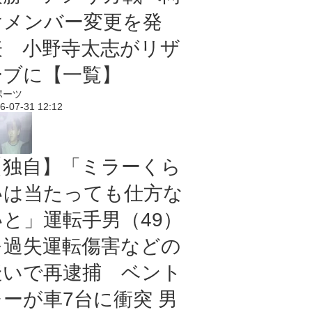
けメンバー変更を発
表 小野寺太志がリザ
ーブに【一覧】
ポーツ
6-07-31 12:12
【独自】「ミラーくら
いは当たっても仕方な
いと」運転手男（49）
を過失運転傷害などの
疑いで再逮捕 ベント
レーが車7台に衝突 男