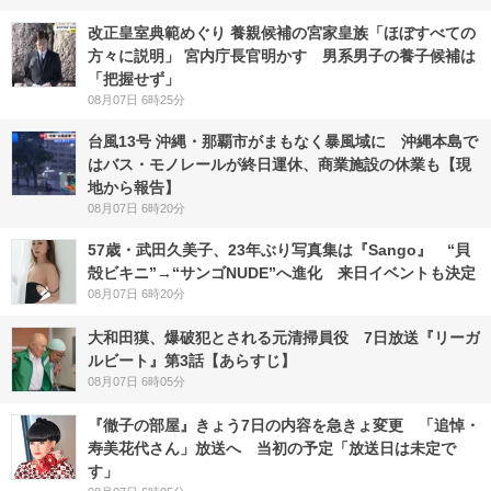
改正皇室典範めぐり 養親候補の宮家皇族「ほぼすべての
方々に説明」 宮内庁長官明かす 男系男子の養子候補は
「把握せず」
08月07日 6時25分
台風13号 沖縄・那覇市がまもなく暴風域に 沖縄本島で
はバス・モノレールが終日運休、商業施設の休業も【現
地から報告】
08月07日 6時20分
57歳・武田久美子、23年ぶり写真集は『Sango』 “貝
殻ビキニ”→“サンゴNUDE”へ進化 来日イベントも決定
08月07日 6時20分
大和田獏、爆破犯とされる元清掃員役 7日放送『リーガ
ルビート』第3話【あらすじ】
08月07日 6時05分
『徹子の部屋』きょう7日の内容を急きょ変更 「追悼・
寿美花代さん」放送へ 当初の予定「放送日は未定で
す」