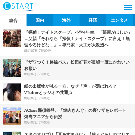
国内
海外
経済
エンタメ
総合
『探偵！ナイトスクープ』小学4年生、「部屋がほしい」
→父親「それなら『探偵！ナイトスクープ』に言え！無
理やろけどな…」→専門家・大工が大改造へ
08月07日 7時00分
『ザワつく！路線バス』松田好花が長嶋一茂にかわいい
お願い
08月07日 7時00分
紙の出版物が減る一方、なぜ「声」が選ばれる？
VTuberとラジオの共通点
08月07日 7時00分
ACEes那須雄登、「焼肉きんぐ」の裏ワザをレポート
焼肉マニアから伝授
08月07日 7時00分
スタジオジブリ『耳をすませば』『借りぐらしのアリエ