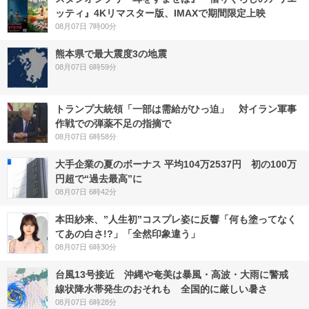
ッティ』4Kリマスター版、IMAXで期間限定上映
08月07日 7時00分
熊本県で最大震度3の地震
08月07日 6時59分
トランプ大統領「一部は需給がひっ迫」 対イラン軍事
作戦での弾薬不足の指摘で
08月07日 6時58分
大手企業の夏のボーナス 平均104万2537円 初の100万
円超で“過去最高”に
08月07日 6時42分
本田紗来、”人生初”コスプレ姿に反響「何も塗ってなく
てあの白さ!?」「全然印象違う」
08月07日 6時30分
台風13号接近 沖縄や奄美は暴風・高波・大雨に警戒
線状降水帯発生のおそれも 全国的に厳しい暑さ
08月07日 6時28分