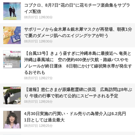
コブクロ、8月7日“花の日”に花モチーフ楽曲集をサプラ
イズ配信
08月07日 12時30分
サボリーノから金木犀＆銀木犀マスクが再登場、朝夜1分
で夏のダメージ肌へのエイジングケアが叶う
08月07日 12時30分
【台風13号】きょう昼すぎに沖縄本島に最接近へ 奄美と
沖縄は暴風域に 空の便約400便が欠航・路線バスやモ
ノレールが終日運休 8日朝にかけて線状降水帯が発生す
るおそれも
08月07日 12時27分
【速報】悠仁さまが原爆慰霊碑に供花 広島訪問は8年ぶ
り 午後の行事で初めて公的にスピーチされる予定
08月07日 12時26分
4月30日実施の円買い・ドル売りの為替介入は6.2兆円
1日としては過去最大
08月07日 12時25分