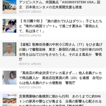
アソビシステム、米国拠点「ASOBISYSTEM USA」設
立 日本発エンタメの北米展開支援も推進
08月07日 12時25分
【 市川團十郎 】「旅の疲れで2人はダウン」子どもたち
と〝海外の南国リゾート〟で過ごす夏休み「看病おえ
て、私は泳ぐ！」
08月07日 12時24分
【速報】歌舞伎俳優の中村小三郎さん（77）をひき逃げ
の疑いで書類送検 東京・新宿区の路上で歩行者の20代
女性をはねてけがをさせたうえ、そのまま逃走か 警視
庁
08月07日 12時24分
「風俗店の料金決済でクレカ返さず…」他人名義クレカ
で商品購入か 風俗店従業員の男（23）を逮捕 自宅か
らは他人名義のクレカ複数枚 警視庁
08月07日 12時23分
災害廃棄物の集積所に朝から行列 きのうまでに約596
トンの家具や畳などが集まる 台風の影響も心配される