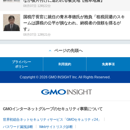
なか後片付けに追われる被災地【熊本地震】
08月07日 12時22分
国税庁長官に就任の青木孝徳氏が抱負「租税回避のスキ
ームは課税の公平が損なわれ、納税者の信頼を揺るが
す」
08月07日 12時21分
ページの先頭へ
プライバシー
利用規約
免責事項
ポリシー
Copyright © 2026 GMO INSIGHT Inc. All Rights Reserved.
GMOインターネットグループのセキュリティ事業について
世界初総合ネットセキュリティサービス「GMOセキュリティ24」
パスワード漏洩診断
Webサイトリスク診断