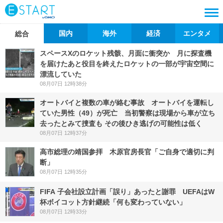
国内
海外
経済
エンタメ
総合
スペースXのロケット残骸、月面に衝突か 月に探査機
を届けたあと役目を終えたロケットの一部が宇宙空間に
漂流していた
08月07日 12時38分
オートバイと複数の車が絡む事故 オートバイを運転し
ていた男性（49）が死亡 当初警察は現場から車が立ち
去ったとみて捜査も その後ひき逃げの可能性は低く
08月07日 12時37分
高市総理の靖国参拝 木原官房長官「ご自身で適切に判
断」
08月07日 12時35分
FIFA 子会社設立計画「誤り」あったと謝罪 UEFAはW
杯ボイコット方針継続「何も変わっていない」
08月07日 12時33分