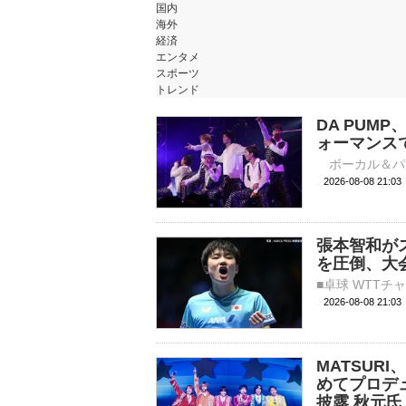
国内
海外
経済
エンタメ
スポーツ
トレンド
DA PUM
ォーマンス
2026-08-08 
張本智和が
を圧倒、大
2026-08-08 21:
MATSUR
めてプロデ
披露 秋元