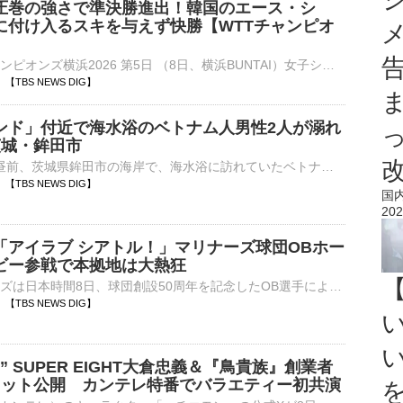
圧巻の強さで準決勝進出！韓国のエース・シ
に付け入るスキを与えず快勝【WTTチャンピオ
■卓球 WTTチャンピオンズ横浜2026 第5日 （8日、横浜BUNTAI）女子シングルス準々決勝で張本美和（18、世界ランク3位）は、韓国のシン・ユビン（22、同10位）をゲームカウント4ー1（11ー…
20 【TBS NEWS DIG】
ンド」付近で海水浴のベトナム人男性2人が溺れ
茨城・鉾田市
きょう（8日）昼前、茨城県鉾田市の海岸で、海水浴に訪れていたベトナム人の男性2人が溺れ、うち1人が死亡しました。きょう午前11時ごろ、鉾田市上幡木の海岸で、「溺れた人がいる」と119番通報がありました。…
18 【TBS NEWS DIG】
国
202
「アイラブ シアトル！」マリナーズ球団OBホー
ビー参戦で本拠地は大熱狂
MLB・マリナーズは日本時間8日、球団創設50周年を記念したOB選手によるホームランダービーを本拠地・Tモバイルパークで開催。マリナーズの球団会長付特別補佐兼インストラクターで、米野球殿堂入りを果たして…
02 【TBS NEWS DIG】
” SUPER EIGHT大倉忠義＆『鳥貴族』創業者
ョット公開 カンテレ特番でバラエティー初共演