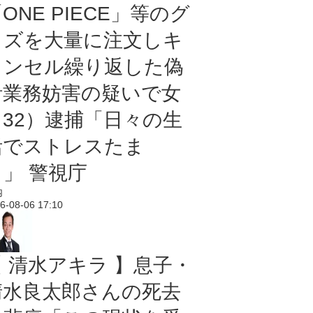
ONE PIECE」等のグ
ッズを大量に注文しキ
ャンセル繰り返した偽
計業務妨害の疑いで女
（32）逮捕「日々の生
活でストレスたま
り」 警視庁
内
6-08-06 17:10
【 清水アキラ 】息子・
清水良太郎さんの死去