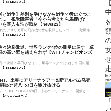
44 【TBS NEWS DIG】
者と戦争】差別を受けながら戦争で役に立つこ
れ… 視覚障害者「今から考えたら馬鹿げた
を喜入友浩が取材【news23】
戦争中に発売されたアメリカ軍の飛行機の音を収録したレコード「敵機爆音集」。当時、日本はこのレコードで敵の飛行機の爆音を覚えて、空襲に備えるよう国民に求めていました。戦時中「役立たず」と言われ、差別を受け…
40 【TBS NEWS DIG】
準々決勝敗退、世界ランク4位の蒯曼に屈す 卓
国の高い壁を越えられず【WTTチャンピオンズ
女子シングルス準々決勝で早田ひな（26、世界ランク7位）は、中国の蒯曼（22、同4位）をゲームカウント1ー4（7ー11、8ー11、4ー11、12ー10、6－11）で敗れ、準決勝進出とはならなかった。卓球…
40 【TBS NEWS DIG】
国
EIGHT、来春にアリーナツアー＆新アルバム発売
202
最強の“超八”の日を駆け抜ける
5人組グループ・SUPER EIGHTが8日、来春のアリーナツアー開催とニューアルバムの発売決定を発表した。ツアーおよびアルバムの詳細は後日発表予定となっており、来春に向けた新たな展開に期待が高まっている。 【⋯
20:30 【オリコンニュース】