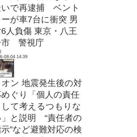
疑いで再逮捕 ベント
レーが車7台に衝突 男
女6人負傷 東京・八王
子市 警視庁
内
6-08-04 14:39
イオン 地震発生後の対
応めぐり「個人の責任
として考えるつもりな
い」と説明 “責任者の
指示”など避難対応の検