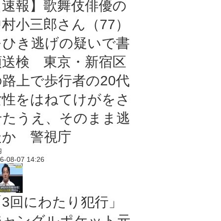
【速報】歌舞伎俳優の
中村小三郎さん（77）
をひき逃げの疑いで書
類送検 東京・新宿区
の路上で歩行者の20代
女性をはねてけがをさ
せたうえ、そのまま逃
走か 警視庁
内
6-08-07 14:26
「3回にわたり犯行」
ジャングルポケット元