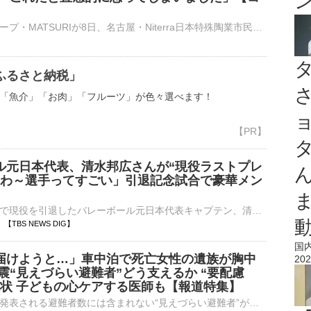
】
昭和歌謡グループ・MATSURIが8日、名古屋・Niterra日本特殊陶業市民会館ビレッジホール2nd コンサートツアーで「MATSURI 2nd コンサートツアー～歌う門には福来る〜」の初日公演を開催。史上初めて秋元康氏プロデ⋯
ふるさと納税」
「魚介」「お肉」「フルーツ」が色々選べます！
ル元日本代表、清水邦広さんが“現役ラストプレ
たわ～選手ってすごい」引退記念試合で豪華メン
今シーズン限りで現役を引退したバレーボール元日本代表キャプテン、清水邦広さん（39）の引退記念セレモニー「GORI LAST MATCH」が8日、大阪で行われ、エキシビションマッチでは2008年北京五輪…
47 【TBS NEWS DIG】
国
届けようと…」車中泊で死亡女性の遺族が胸中
202
震“見えづらい避難者”どう支えるか “要配慮
現状 子どもの心ケアする医師も【報道特集】
熊本地震では、発表される避難者数には含まれない“見えづらい避難者”が数多くいます。その一人で、車中泊のすえ死亡した女性の遺族が胸中を語りました。また、避難所では被災生活に特別な配…