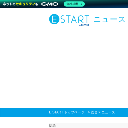
無料診断
ニュース
E START トップページ
>
総合
>
ニュース
総合