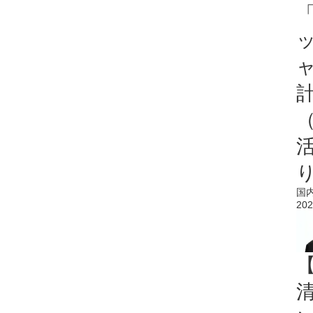
「
国
202