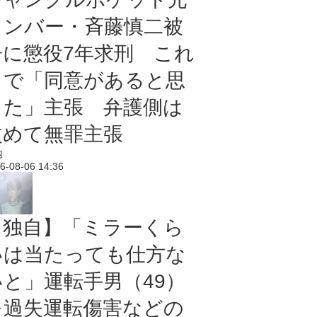
メンバー・斉藤慎二被
告に懲役7年求刑 これ
まで「同意があると思
った」主張 弁護側は
改めて無罪主張
内
6-08-06 14:36
【独自】「ミラーくら
いは当たっても仕方な
いと」運転手男（49）
を過失運転傷害などの