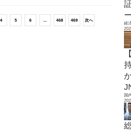
4
5
6
...
468
469
次へ
経
202
持
J
国
202