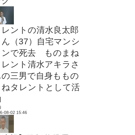
ング
タレントの清水良太郎
さん（37）自宅マンシ
ョンで死去 ものまね
タレント清水アキラさ
んの三男で自身ももの
まねタレントとして活
動
内
6-08-02 15:46