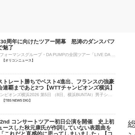
P、30周年に向けたツアー開幕 怒涛のダンスパフ
で魅了
ボーカル＆パフォーマンスグループ・DA PUMPの全国ツアー「LIVE DA PUMP 2026 ROAD 2 DA 30th」が8日、埼玉・戸田市文化会館で幕を開けた。 【写真】かっけぇ！パフォーマンスを繰り広げるDA PUMP 1997年6月11⋯
21:03 【オリコンニュース】
ストレート勝ちでベスト4進出、フランスの強豪
会連覇まであと2つ【WTTチャンピオンズ横浜】
■卓球 WTTチャンピオンズ横浜2026 第5日 （8日、横浜BUNTAI）男子シングルス準々決勝で前回王者の張本智和（23、世界ランク5位）は、フランスのA.ルブラン（22、同10位）をゲームカウント…
03 【TBS NEWS DIG】
I、2nd コンサートツアー初日公演を開催 史上初
総
ュースした秋元康氏が作詞していない表題曲を
氏「これだと直感的に思ってしまいました」【コ