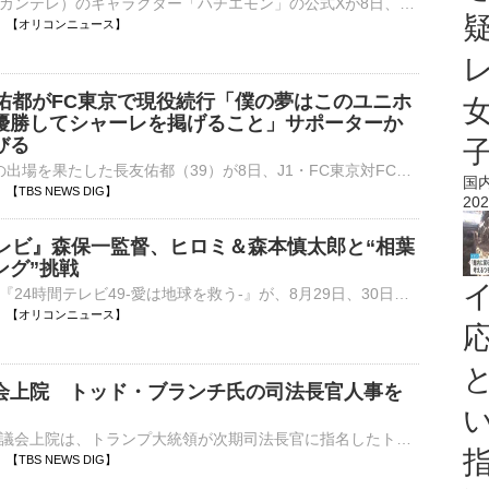
関西テレビ（カンテレ）のキャラクター「ハチエモン」の公式Xが8日、更新され、令和8年8月8日という「エイトの日」に5人組グループ・SUPER EIGHTのコメントを公開した。 【写真】SUPER EIGHT大倉忠義＆『鳥貴族』⋯
20:00 【オリコンニュース】
友佑都がFC東京で現役続行「僕の夢はこのユニホ
優勝してシャーレを掲げること」サポーターか
びる
W杯に通算5度の出場を果たした長友佑都（39）が8日、J1・FC東京対FC町田ゼルビア戦の試合前にピッチに登場し、「僕の夢はこのユニホームを着て優勝してシャーレを掲げることです」と、FC東京での現役続行…
国
56 【TBS NEWS DIG】
202
テレビ』森保一監督、ヒロミ＆森本慎太郎と“相葉
ング”挑戦
日本テレビ系『24時間テレビ49-愛は地球を救う-』が、8月29日、30日の2日間にわたって、放送される。それに先立って、相葉雅紀の「保護犬トリミング」にヒロミ、森本慎太郎（SixTONES）に加え、サッカー日本代表・⋯
19:56 【オリコンニュース】
会上院 トッド・ブランチ氏の司法長官人事を
アメリカの連邦議会上院は、トランプ大統領が次期司法長官に指名したトッド・ブランチ氏の人事案を賛成多数で可決しました。議会上院「投票結果は賛成50・反対49。指名は承認されました」議会上院は8日、トランプ…
50 【TBS NEWS DIG】