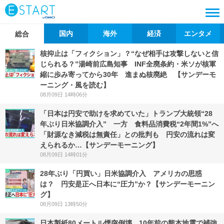
国内
海外
経済
エンタメ
総合
核抑止は「フィクション」？“なぜ相手は攻撃しないと信
じられる？”湯崎前広島知事 INF全廃条約・米ソが核軍
縮に歩み寄ってから30年 進まぬ核廃絶 【サンデーモ
ーニング・風を読む】
08月09日 14時06分
「日本は円安で助けを求めていた」トランプ大統領“28
年ぶり日米協調介入” 一方 食料品消費税“2年間1%”へ
「財源なき減税は無責任」との批判も 円安の流れは変
えられるか…【サンデーモーニング】
08月09日 14時01分
28年ぶり「円買い」日米協調介入 アメリカの思惑
は？ 円安是正へ日本に“圧力”か？【サンデーモーニン
グ】
08月09日 13時50分
日本製紙80メートル煙突倒壊 10年前の熊本地震で補強