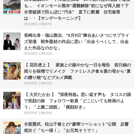
も… イオンモール熊本“避難解除”前になぜ再入館？下
水管破損で田んぼに“汚水” 直下に断層 住宅被害
は・・【サンデーモーニング】
08月09日 13時47分
長崎出身・福山雅治、“8月9日”舞台あいさつにサプライ
ズ登場 戦争題材の作品に思い「出会うべくして、出会
えた作品なのかな」
08月09日 13時41分
【 花田虎上 】 家族との賑やかな一日を報告 前日鍋の
残りを味噌でリメイク ファミレス夕食＆妻の母から“夏
の贈り物”などグルメ満載
08月09日 13時41分
【 大沢たかお 】〝深夜特急〟思い返す声も タコスの国
で笑顔の旅 フォロワー歓喜「どこにいても映画のよ
う」「上腕二頭筋」「横顔好き」
08月09日 13時40分
木梨憲武、松山千春との“豪華ツーショット”公開 反響
相次ぐ「ちー様！」「お元気そうで！」