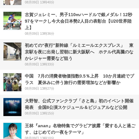
08月09日 13時40分
古賀ジェレミー、男子110mハードルで銀メダル！12秒
97をマークし今大会日本勢2人目の表彰台【U20世界陸
上】
08月09日 13時36分
初めての“夜行”新幹線「ルミエールエクスプレス」 東
京駅を夜に出発し翌朝に新大阪駅へ ホテル代高騰のな
かレジャー需要など狙う
08月09日 13時33分
中国 7月の消費者物価指数0.5％上昇 10か月連続でプ
ラス 夏休みに伴う旅行の需要増加などが影響か
08月09日 13時27分
大野智、公式ファンクラブ「さと島」初のイベント開催
発表 全国8公演スケジュール＆ビジュアルなど公開
08月09日 13時15分
王林『anan』名物特集でグラビア披露「愛する人と過ご
す、はじめての一夜をテーマ」
08月09日 13時10分