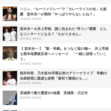
ソニン、“ルーツメドレー”で「カレーライスの女」を披
露 堂本光一が期待「やっぱりやらないとね？」
08月08日 4時00分
堂本光一＆井上芳雄、謎に包まれた“帝コン”開幕 どん
なコンサートになる？「わかりません」
08月08日 4時00分
【 堂本光一 】〝新・帝劇〟をつなぐ架け橋へ 井上芳雄
も熊本地震被災者へメッセージ 「一緒に頑張っていこ
う」
08月08日 4時00分
桜井玲香、乃木坂46卒業以来のアリーナライブ 帝劇の
名曲歌唱に謙虚な姿勢「最初で最後かも…」
08月08日 4時00分
茨城県で最大震度3の地震 茨城県・日立市
08月08日 3時45分