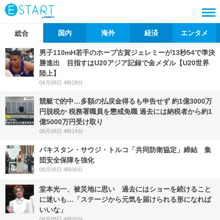
国内
海外
経済
エンタメ
総合
男子110mH若手のホープ古賀ジェレミーが13秒54で準決
勝進出 目指すはU20アジア記録で金メダル【U20世界
陸上】
08月08日 4時28分
競艇で的中…多額の払戻金得るも申告せず 約1億3000万
円脱税か 税務署職員を懲戒免職 過去には納税者から約1
億5000万円受け取り
08月08日 4時14分
パキスタン・サウジ・トルコ「共同防衛協定」締結 集
団安全保障を強化
08月08日 4時00分
堂本光一、被災地に思い 過去にはショーを続けること
に迷いも…「ステージから元気を届けられる形になれば
いいな」
08月08日 4時00分