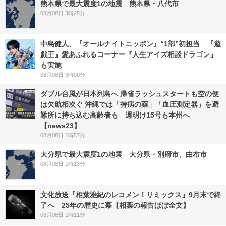
熊本県で最大震度1の地震 熊本県・八代市
08月08日 3時25分
中島健人、『オールナイトニッポン』“1部”初担当 『遊
戯王』愛あふれるコーナー『人生アイズ相談ドラゴン』
も実施
08月08日 3時00分
ダブル台風が日本列島へ 帰省ラッシュスタートも空の便
は欠航相次ぐ 沖縄では「持病の薬」「血圧測定器」を避
難所に持ち込む高齢者も 週明け15号も本州へ
【news23】
08月08日 1時57分
大分県で最大震度1の地震 大分県・別府市、由布市
08月08日 1時13分
文化放送『相葉雅紀のレコメン！リミックス』9月末で終
了へ 25年の歴史に幕【相葉の報告ほぼ全文】
08月08日 1時11分