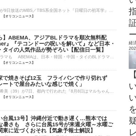
俳優・大泉洋が9日放送のMBS／TBS系全国ネット『日曜日の初耳学』（後10：15～）に出演する。 【写真】予告動画では代表番組のテーマソングが…コーナー過去最多登場となる大泉洋 林修が“時代のカリスマ”と対峙⋯
13:10 【オリコンニュース】
ら】ABEMA、アジアBLドラマを順次無料配
経
ther』『テコンドーの呪いを解いて』など日本・
202
・タイの人気作品が勢ぞろい【配信日一覧】
新登場の日本ドラマも ABEMAは、日本・韓国・中国・タイのBLドラマをきょう7日から順次無料配信する。 【画像】『ThamePo』『君を見つけた』『25時、赤坂で』などアジアBLの注目作ずらり タイ作品からは、偽⋯
13:05 【オリコンニュース】
家で焼きそば12玉 フライパンで作り切れず
レートで屋台みたいな感じで焼く」
タレントの辻希美（39）が7日、都内で行われた『8月8日はマルちゃん焼きそばの日「焼きそばはマルちゃん」2026発表会』に参加した。 【写真】白地に花柄の上品な浴衣姿で手をふる辻希美 白地に花柄がついた華⋯
13:04 【オリコンニュース】
い台風13号】沖縄付近で動き遅く…熊本では
烈な暑さも さらに台風15号が来週火曜～水曜ご
関東に近づくおそれ【気象予報士解説】