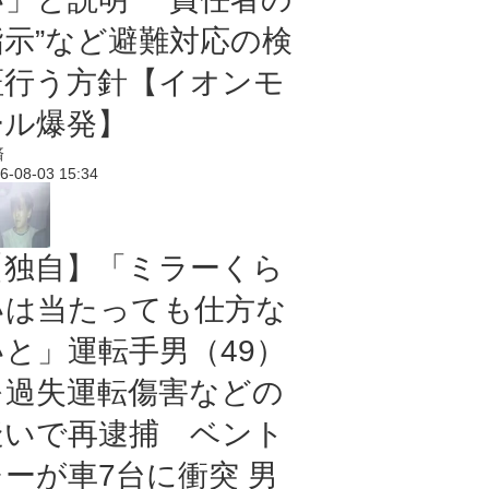
指示”など避難対応の検
証行う方針【イオンモ
ール爆発】
済
6-08-03 15:34
【独自】「ミラーくら
いは当たっても仕方な
いと」運転手男（49）
を過失運転傷害などの
疑いで再逮捕 ベント
レーが車7台に衝突 男