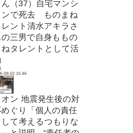
さん（37）自宅マンシ
ョンで死去 ものまね
タレント清水アキラさ
んの三男で自身ももの
まねタレントとして活
動
内
6-08-02 15:46
イオン 地震発生後の対
応めぐり「個人の責任
として考えるつもりな
い」と説明 “責任者の