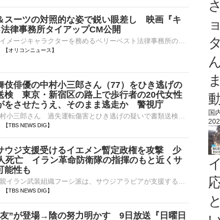
＆スーツの対照的な姿で鋭い眼差し 映画『キ
×法律事務所タイアップCM公開
俳優・要潤がイメージキャラクターを務めるベリーベスト法律事務所の新CMが8日より放送。自身も出演する上映中の映画『キングダム 魂の決戦』とコラボし、要演じる秦国の将軍・騰（とう）の劇中シーンを使用したCM⋯
13:16 【オリコンニュース】
舞伎俳優の中村小三郎さん（77）をひき逃げの
送検 東京・新宿区の路上で歩行者の20代女性
がをさせたうえ、そのまま逃走か 警視庁
国
歌舞伎俳優・中村小三郎さん 過失運転傷害とひき逃げの疑いで書類送検歌舞伎俳優の中村小三郎さん（77）が車を運転中に歩行者の女性をはねてけがをさせたうえ、そのまま逃走したとして、書類送検されたことがわかり…
202
15 【TBS NEWS DIG】
サウジ支援受けるイエメン暫定政権を攻撃 少
5人死亡 イラン革命防衛隊の指揮のもと近くサ
可能性も
中東イエメンの親イラン武装組織フーシ派は、サウジアラビアが支援するイエメン暫定政権の軍事部隊を攻撃し、45人が死亡しました。サウジアラビアからの支援を受けるイエメンの暫定政権は6日、複数の軍事部隊がフー…
14 【TBS NEWS DIG】
盟友”が登場→陰の努力明かす 9日放送『日曜日