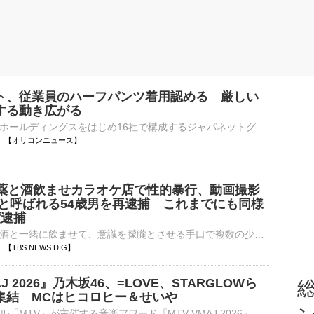
ト、従業員のハーフパンツ着用認める 厳しい
する動き広がる
ジャパネットホールディングスをはじめ16社で構成するジャパネットグループは7日、全従業員を対象に、ハーフパンツの着用OKを明示するルールを新設したと発表した。厳しい暑さが続く中、ハーフパンツの着用を認め⋯
13:39 【オリコンニュース】
に薬と酒飲ませカラオケ店で性的暴行、動画撮影
」と呼ばれる54歳男を再逮捕 これまでにも同様
度逮捕
咳止め薬などを酒と一緒に飲ませて、意識を朦朧とさせる手口で複数の少女に性的暴行などを繰り返したとみられる男が警視庁に再逮捕されました。不同意性交などの疑いで再逮捕されたのは、無職の守部直道容疑者（54）…
35 【TBS NEWS DIG】
AJ 2026』乃木坂46、=LOVE、STARGLOWら
総
集結 MCはヒコロヒー＆せいや
音楽チャンネル「MTV」が主催する音楽アワード『MTV VMAJ 2026』が、10月29日に東京ドームで開催されることが決まった。第1弾出演アーティストとして、超ときめき♡宣伝部、=LOVE、乃木坂46、≠ME、STARGLOWが発表さ⋯