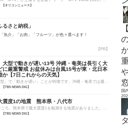
13:28 【オリコンニュース】
ふるさと納税」
「魚介」「お肉」「フルーツ」が色々選べます！
】大型で動きが遅い13号 沖縄・奄美は長引く大
どに厳重警戒 お盆休みは台風15号が東・北日本
陸か【7日これからの天気】
台風13号は「大型」で「動きが遅い」ことが特徴です。沖縄・奄美では週末にかけてと長く、大雨による土砂災害、低い土地の浸水、川の増水・氾濫や暴風などに厳重な警戒が必要です。また、台風の中心から離れた所でも…
27 【TBS NEWS DIG】
国
202
大震度1の地震 熊本県・八代市
7日午後1時18分ごろ、熊本県で最大震度1を観測する地震がありました。気象庁によりますと、震源地は熊本県熊本地方で、震源の深さはおよそ10km、地震の規模を示すマグニチュードは2.3と推定されます。この…
23 【TBS NEWS DIG】