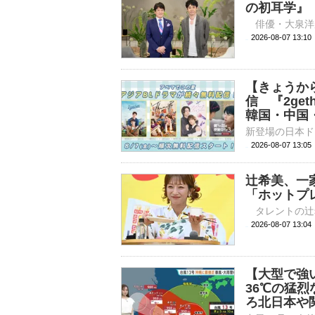
の初耳学』
2026-08-07 
【きょうか
信 『2ge
韓国・中国
2026-08-07 
辻希美、一
「ホットプ
2026-08-07 
【大型で強
36℃の猛
ろ北日本や