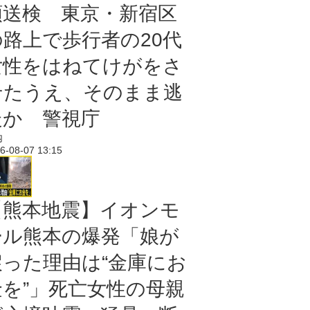
類送検 東京・新宿区
の路上で歩行者の20代
女性をはねてけがをさ
せたうえ、そのまま逃
走か 警視庁
内
6-08-07 13:15
【熊本地震】イオンモ
ール熊本の爆発「娘が
戻った理由は“金庫にお
金を”」死亡女性の母親