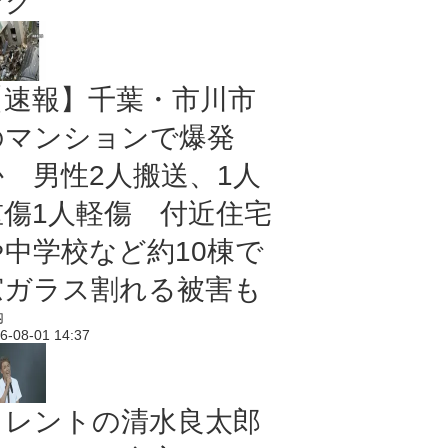
ング
【速報】千葉・市川市
のマンションで爆発
か 男性2人搬送、1人
重傷1人軽傷 付近住宅
や中学校など約10棟で
窓ガラス割れる被害も
内
6-08-01 14:37
タレントの清水良太郎