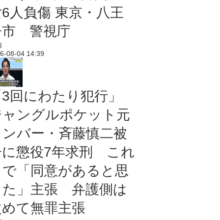
女6人負傷 東京・八王
子市 警視庁
内
6-08-04 14:39
「3回にわたり犯行」
ジャングルポケット元
メンバー・斉藤慎二被
告に懲役7年求刑 これ
まで「同意があると思
った」主張 弁護側は
改めて無罪主張