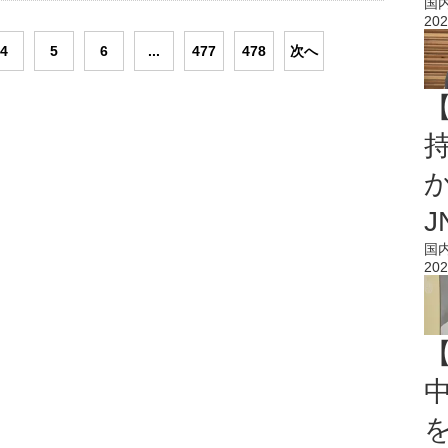
国
202
4
5
6
...
477
478
次へ
持
J
国
202