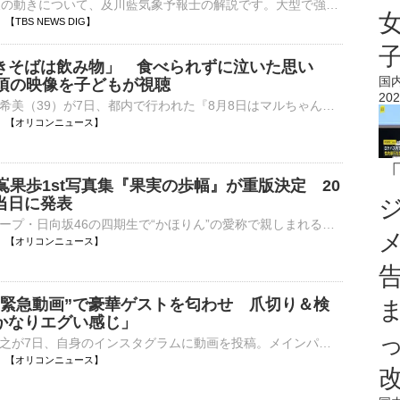
台風13号の今後の動きについて、及川藍気象予報士の解説です。大型で強い台風13号は沖縄や奄美に接近していて、熊本県内など九州も台風の強風域に入っています。台風はこのあとも強い勢力を維持したまま、あすにか…
03 【TBS NEWS DIG】
きそばは飲み物」 食べられずに泣いた思い
国
の頃の映像を子どもが視聴
202
タレントの辻希美（39）が7日、都内で行われた『8月8日はマルちゃん焼きそばの日「焼きそばはマルちゃん」2026発表会』に参加した。 【写真】かわいい！浴衣姿でお口いっぱいに焼きそばをほおばる辻希美 白地⋯
13:00 【オリコンニュース】
嶌果歩1st写真集『果実の歩幅』が重版決定 20
当日に発表
アイドルグループ・日向坂46の四期生で“かほりん”の愛称で親しまれる藤嶌果歩が4日に発売した1st写真集『果実の歩幅』（集英社）の重版が決定した。藤嶌の20歳の誕生日当日の発表となった。 【先行カット】素肌が⋯
13:00 【オリコンニュース】
“緊急動画”で豪華ゲストを匂わせ 爪切り＆検
かなりエグい感じ」
俳優の山田孝之が7日、自身のインスタグラムに動画を投稿。メインパートナー（審査員）として参加する公開オーディション「THE OPEN CALL」に、複数のゲストが参加していることを明かした。 【写真】伝説の高校生⋯
12:59 【オリコンニュース】