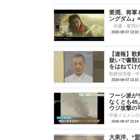
要潤、将軍
ングダム』
2026-08-07 
【速報】歌
疑いで書類
をはねてけ
2026-08-07 13:
フーシ派が
なくとも4
ウジ攻撃の
2026-08-07 13:
大泉洋、“