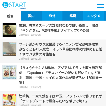
国内
海外
経済
エンタメ
総合
要潤、将軍＆スーツの対照的な姿で鋭い眼差し 映画
『キングダム』×法律事務所タイアップCM公開
08月07日 13時16分
フーシ派がサウジ支援受けるイエメン暫定政権を攻撃
少なくとも45人死亡 イラン革命防衛隊の指揮のもと近
くサウジ攻撃の可能性も
08月07日 13時11分
【きょうから】ABEMA、アジアBLドラマを順次無料配
信 『2gether』『テコンドーの呪いを解いて』など日
本・韓国・中国・タイの人気作品が勢ぞろい【配信日一
覧】
08月07日 13時05分
辻希美、一家で焼きそば12玉 フライパンで作り切れず
「ホットプレートで屋台みたいな感じで焼く」
08月07日 13時04分