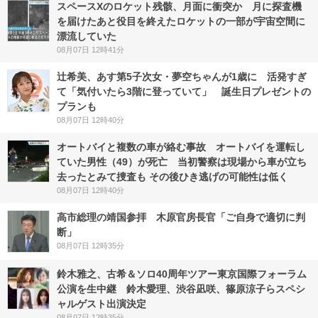
スペースXのロケット残骸、月面に衝突か 月に探査機
を届けたあと役目を終えたロケットの一部が宇宙空間に
漂流していた
08月07日 12時41分
辻希美、あす第5子次女・夢空ちゃんが1歳に 活発すぎ
て「気付いたら3階に登っていて」 誕生日プレゼントの
プランも
08月07日 12時40分
オートバイと複数の車が絡む事故 オートバイを運転し
ていた男性（49）が死亡 当初警察は現場から車が立ち
去ったとみて捜査も その後ひき逃げの可能性は低く
08月07日 12時40分
高市総理の靖国参拝 木原官房長官「ご自身で適切に判
断」
08月07日 12時35分
鈴木雅之、古希＆ソロ40周年ツアー東京国際フォーラム
公演を生中継 鈴木愛理、渋谷凪咲、篠原涼子らスペシ
ャルゲスト出演決定
08月07日 12時35分