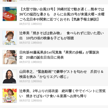
【大型で強い台風13号】沖縄付近で動き遅く…熊本では
36℃の猛烈な暑さも さらに台風15号が来週火曜～水曜
ごろ北日本や関東に近づくおそれ【気象予報士解説】
08月07日 13時03分
辻希美「焼きそばは飲み物」 食べられずに泣いた思い
出 10代の頃の映像を子どもが視聴
08月07日 13時00分
日向坂46藤嶌果歩1st写真集『果実の歩幅』が重版決
定 20歳の誕生日当日に発表
08月07日 13時00分
山田孝之、“緊急動画”で豪華ゲストを匂わせ 爪切り＆
検温を挟み「かなりエグい感じ」
08月07日 12時59分
辻希美、2年ぶりの浴衣姿 絶叫響く中でイベントに苦笑
い 焼きそばをバク食い＆楽屋へお持ち帰り
08月07日 12時50分