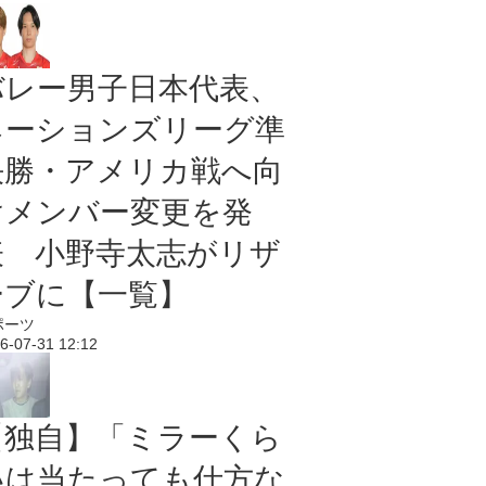
バレー男子日本代表、
ネーションズリーグ準
決勝・アメリカ戦へ向
けメンバー変更を発
表 小野寺太志がリザ
ーブに【一覧】
ポーツ
6-07-31 12:12
【独自】「ミラーくら
いは当たっても仕方な