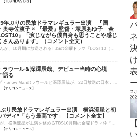
04 【TBS NEWS DIG】
 】5年ぶりの民放ドラマレギュラー出演 『国
・奥寺佐渡子 × 『最愛』監督・塚原あゆ子 金
LOST10』「演じながら僕自身も思うことや感じ
くさんあります」（コメント全文）
俳優の小栗旬さんが、10月期に放送されるTBSの金曜ドラマ『LOST10（ロストテン）』にレギュラー出演することが8月7日、明らかになりました。 金曜ドラマ『LOST10』主演：横浜流星さん、…
an・ラウール＆深澤辰哉、デビュー当時の心境
”語る
9人組グループ・Snow Manのラウールと深澤辰哉が、22日放送の日本テレビ系『Google Pixel presents ANOTHER SKY 1時間SP』（後11：00～深0：00）に出演する。 【番組カット】笑顔！母校を訪れた深澤辰哉 同番⋯
06:00 【オリコンニュース】
ス
202
年ぶり民放ドラマレギュラー出演 横浜流星と初
色バディ”「もう最高です」【コメント全文】
俳優の小栗旬が、横浜流星が主演を務めるTBS10月期の金曜ドラマ枠『LOST10』（後10：00）に出演することが決定した。5年ぶりの民放ドラマレギュラー出演となる。 【写真】豪華！10月スタートドラマ『LOST10』で初⋯
06:00 【オリコンニュース】