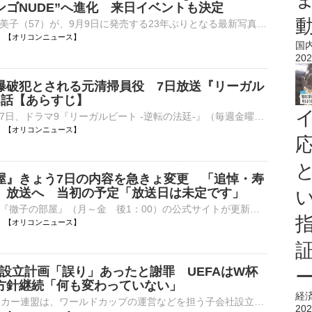
ンゴNUDE”へ進化 来日イベントも決定
俳優の武田久美子（57）が、9月9日に発売する23年ぶりとなる最新写真集のタイトルが『Sango』に決定。あわせて、来日イベントを開催することを発表した。 【別カット】青空バックに圧巻のプロポーションを見せた⋯
06:20 【オリコンニュース】
国
202
爆破犯とされる元清掃員役 7日放送『リーガル
3話【あらすじ】
テレビ東京で7日、ドラマ9『リーガルビート -逆転の法廷-』（毎週金曜 後9：00）の第3話が放送される。 【場面写真】小さくなったように見える…元清掃員役の大和田獏 本作の主人公は、吃音がある新人弁護士・⋯
06:05 【オリコンニュース】
屋』きょう7日の内容を急きょ変更 「追悼・寿
」放送へ 当初の予定「放送日は未定です」
テレビ朝日系『徹子の部屋』（月～金 後1：00）の公式サイトが更新され、きょう7日の放送が「追悼・寿美花代さん」になることが発表された。 【写真】すてきな家族写真…とびきりの笑顔をみせる寿美花代さんら⋯
06:05 【オリコンニュース】
会社設立計画「誤り」あったと謝罪 UEFAはW杯
方針継続「何も変わっていない」
経
FIFA＝国際サッカー連盟は、ワールドカップの運営などを担う子会社設立の計画について、「誤り」があったとして謝罪しました。しかし、UEFA＝ヨーロッパサッカー連盟は「何も変わっていない」として、ワールド…
202