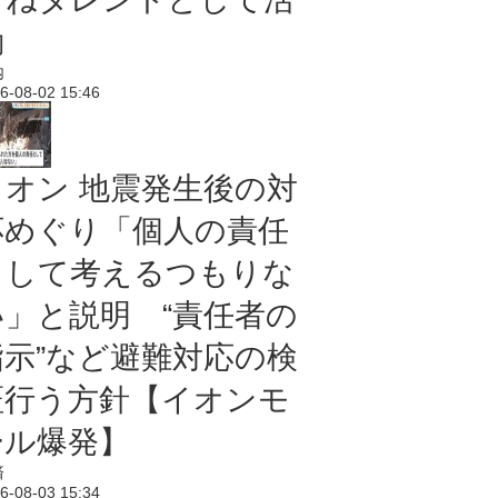
動
内
6-08-02 15:46
イオン 地震発生後の対
応めぐり「個人の責任
として考えるつもりな
い」と説明 “責任者の
指示”など避難対応の検
証行う方針【イオンモ
ール爆発】
済
6-08-03 15:34