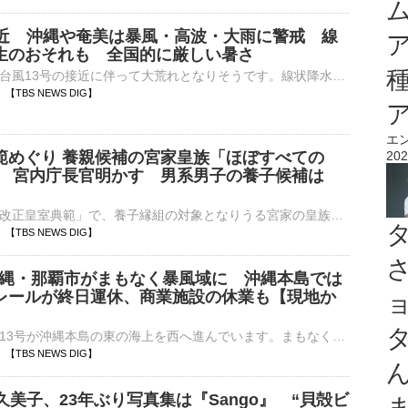
接近 沖縄や奄美は暴風・高波・大雨に警戒 線
生のおそれも 全国的に厳しい暑さ
沖縄や奄美は、台風13号の接近に伴って大荒れとなりそうです。線状降水帯が発生するおそれもあります。暴風、高波、大雨に厳重な警戒が必要です。九州南部などの太平洋側も大雨のおそれがあります。【台風13号&n…
28 【TBS NEWS DIG】
エ
範めぐり 養親候補の宮家皇族「ほぼすべての
202
」 宮内庁長官明かす 男系男子の養子候補は
」
宮内庁長官は「改正皇室典範」で、養子縁組の対象となりうる宮家の皇族方に対し、「ほぼすべての方々に説明を終えた」とコメントしました。改正皇室典範は、皇族数の確保に向け、▼女性皇族が結婚後も皇族の身分を保持…
25 【TBS NEWS DIG】
 沖縄・那覇市がまもなく暴風域に 沖縄本島では
レールが終日運休、商業施設の休業も【現地か
大型で強い台風13号が沖縄本島の東の海上を西へ進んでいます。まもなく暴風域に入る那覇から中継です。那覇市の国道沿いにある琉球放送前からお伝えしています。那覇市はまもなく台風の暴風域に入るとみられており、…
20 【TBS NEWS DIG】
久美子、23年ぶり写真集は『Sango』 “貝殻ビ