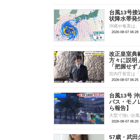
台風13号
状降水帯発
2026-08-07 06:
改正皇室典
方々に説明
「把握せず
2026-08-07 06:
台風13号
バス・モノ
ら報告】
2026-08-07 06:
57歳・武田