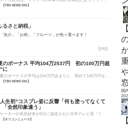
58 【TBS NEWS DIG】
ふるさと納税」
「魚介」「お肉」「フルーツ」が色々選べます！
のボーナス 平均104万2537円 初の100万円超
”に
大手企業のこの夏のボーナスの平均は104万円あまりと、初めて100万円を超えて過去最高となりました。経団連は今年の夏のボーナスについて、大企業163社の集計結果の確定値を発表しました。平均額は去年より7…
42 【TBS NEWS DIG】
国
202
”人生初”コスプレ姿に反響「何も塗ってなくて
?」「全然印象違う」
フィギュアスケーターの本田紗来が6日に放送された日本テレビ系『ぐるぐるナインティナイン』の夏のコスプレクイズフェス「有名人続々登場SP」に登場。人生初のコスプレ姿に反響が寄せられた。 【写真】「全然印⋯
06:30 【オリコンニュース】