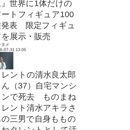
ム』世界に1体だけの
アートフィギュア100
種発表 限定フィギュ
アを展示・販売
ンタメ
6-07-31 13:05
タレントの清水良太郎
さん（37）自宅マンシ
ョンで死去 ものまね
タレント清水アキラさ
んの三男で自身ももの
まねタレントとして活