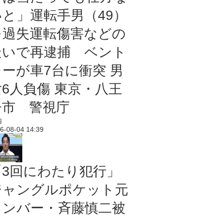
いと」運転手男（49）
を過失運転傷害などの
疑いで再逮捕 ベント
レーが車7台に衝突 男
女6人負傷 東京・八王
子市 警視庁
内
6-08-04 14:39
「3回にわたり犯行」
ジャングルポケット元
メンバー・斉藤慎二被