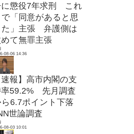
告に懲役7年求刑 これ
まで「同意があると思
った」主張 弁護側は
改めて無罪主張
内
6-08-06 14:36
【速報】高市内閣の支
率59.2% 先月調査
から6.7ポイント下落
NN世論調査
内
6-08-03 10:01