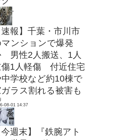
ング
【速報】千葉・市川市
のマンションで爆発
か 男性2人搬送、1人
重傷1人軽傷 付近住宅
や中学校など約10棟で
窓ガラス割れる被害も
内
6-08-01 14:37
【今週末】『鉄腕アト