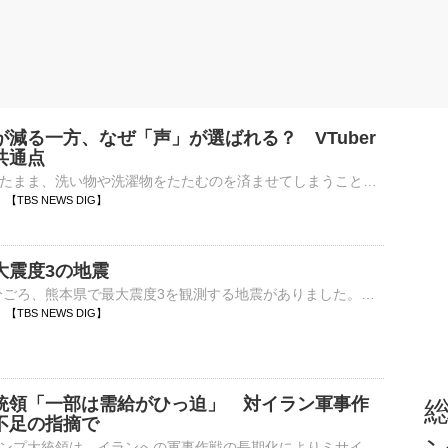
減る一方、なぜ「声」が選ばれる？ VTuber
共通点
イヤホンをつけたまま、洗い物や洗濯物をたたむのを済ませてしまうことはないでしょうか。あるいは、動画を再生したまま画面はほとんど見ずに、音だけを聞き流していることは。実はいま、無料の動画サービスを利用して…
00 【TBS NEWS DIG】
大震度3の地震
7日午前6時56分ごろ、熊本県で最大震度3を観測する地震がありました。今後の情報に注意してください。最大震度3を観測したのは、熊本県天草・芦北です。…
59 【TBS NEWS DIG】
統領「一部は需給がひっ迫」 対イラン軍事作
総
不足の指摘で
アメリカのトランプ大統領は、イランへの軍事作戦の長期化によりミサイルが不足していると指摘されていることについて、「事実上無制限に供給できる弾薬を保有しているが、一部は需給がひっ迫しているものもある」と説…