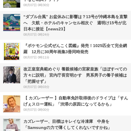
08月07日 0時30分
“ダブル台風” お盆休みに影響は？13号が沖縄本島を直撃
へ 欠航・ホテルのキャンセル相次ぐ 週明け15号が北
日本に接近【news23】
08月07日 0時24分
『ポケモン公式ぜんこく図鑑』発売！1025匹全て完全網
羅 12月に30周年画集3冊同時発売
08月07日 0時11分
改正皇室典範めぐり 養親候補の宮家皇族「ほぼすべての
方々に説明」 宮内庁長官明かす 男系男子の養子候補は
「把握せず」
08月07日 0時03分
【 カズレーザー 】自動車免許取得後のドライブは「すん
げぇスロー運転」「渋滞の原因になってるかも」
08月07日 0時00分
カズレーザー、目標はキレイな冷凍庫 中身を
「Samsungの力で薄くしてくれないですかね」