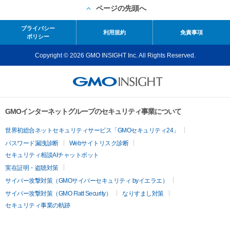
ページの先頭へ
プライバシー
利用規約
免責事項
ポリシー
Copyright © 2026 GMO INSIGHT Inc. All Rights Reserved.
GMOインターネットグループのセキュリティ事業について
世界初総合ネットセキュリティサービス「GMOセキュリティ24」
パスワード漏洩診断
Webサイトリスク診断
セキュリティ相談AIチャットボット
実在証明・盗聴対策
サイバー攻撃対策（GMOサイバーセキュリティ byイエラエ）
サイバー攻撃対策（GMO Flatt Security）
なりすまし対策
セキュリティ事業の軌跡