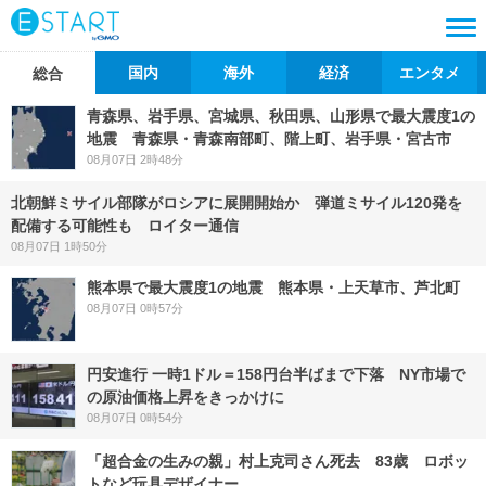
国内
海外
経済
エンタメ
総合
青森県、岩手県、宮城県、秋田県、山形県で最大震度1の
地震 青森県・青森南部町、階上町、岩手県・宮古市
08月07日 2時48分
北朝鮮ミサイル部隊がロシアに展開開始か 弾道ミサイル120発を
配備する可能性も ロイター通信
08月07日 1時50分
熊本県で最大震度1の地震 熊本県・上天草市、芦北町
08月07日 0時57分
円安進行 一時1ドル＝158円台半ばまで下落 NY市場で
の原油価格上昇をきっかけに
08月07日 0時54分
「超合金の生みの親」村上克司さん死去 83歳 ロボッ
トなど玩具デザイナー