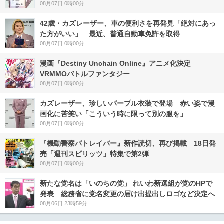
08月07日 0時00分
42歳・カズレーザー、車の便利さを再発見「絶対にあっ
た方がいい」 最近、普通自動車免許を取得
08月07日 0時00分
漫画『Destiny Unchain Online』アニメ化決定
VRMMOバトルファンタジー
08月07日 0時00分
カズレーザー、珍しいパープル衣装で登場 赤い姿で漫
画化に苦笑い「こういう時に限って別の服を」
08月07日 0時00分
『機動警察パトレイバー』新作読切、再び掲載 18日発
売「週刊スピリッツ」特集で第2弾
08月07日 0時00分
新たな党名は「いのちの党」 れいわ新選組が党のHPで
発表 総務省に党名変更の届け出提出しロゴなど決定へ
08月06日 23時59分