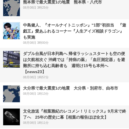
熊本県で最大震度1の地震 熊本県・八代市
08月08日 3時25分
中島健人、『オールナイトニッポン』“1部”初担当 『遊
戯王』愛あふれるコーナー『人生アイズ相談ドラゴン』
も実施
08月08日 3時00分
ダブル台風が日本列島へ 帰省ラッシュスタートも空の便
は欠航相次ぐ 沖縄では「持病の薬」「血圧測定器」を避
難所に持ち込む高齢者も 週明け15号も本州へ
【news23】
08月08日 1時57分
大分県で最大震度1の地震 大分県・別府市、由布市
08月08日 1時13分
文化放送『相葉雅紀のレコメン！リミックス』9月末で終
了へ 25年の歴史に幕【相葉の報告ほぼ全文】
08月08日 1時11分