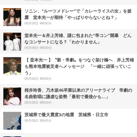
ソニン、“ルーツメドレー”で「カレーライスの女」を披
露 堂本光一が期待「やっぱりやらないとね？」
08月08日 4時00分
堂本光一＆井上芳雄、謎に包まれた“帝コン”開幕 どん
なコンサートになる？「わかりません」
08月08日 4時00分
【 堂本光一 】〝新・帝劇〟をつなぐ架け橋へ 井上芳雄
も熊本地震被災者へメッセージ 「一緒に頑張っていこ
う」
08月08日 4時00分
桜井玲香、乃木坂46卒業以来のアリーナライブ 帝劇の
名曲歌唱に謙虚な姿勢「最初で最後かも…」
08月08日 4時00分
茨城県で最大震度3の地震 茨城県・日立市
08月08日 3時45分