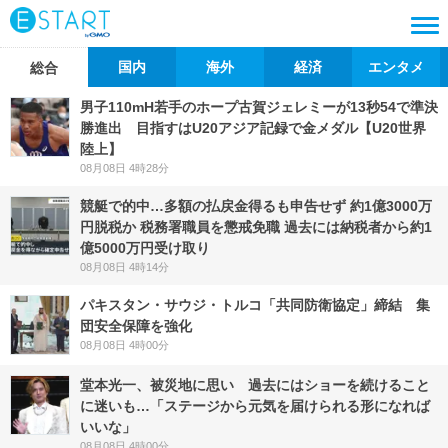
国内
海外
経済
エンタメ
総合
男子110mH若手のホープ古賀ジェレミーが13秒54で準決
勝進出 目指すはU20アジア記録で金メダル【U20世界
陸上】
08月08日 4時28分
競艇で的中…多額の払戻金得るも申告せず 約1億3000万
円脱税か 税務署職員を懲戒免職 過去には納税者から約1
億5000万円受け取り
08月08日 4時14分
パキスタン・サウジ・トルコ「共同防衛協定」締結 集
団安全保障を強化
08月08日 4時00分
堂本光一、被災地に思い 過去にはショーを続けること
に迷いも…「ステージから元気を届けられる形になれば
いいな」
08月08日 4時00分