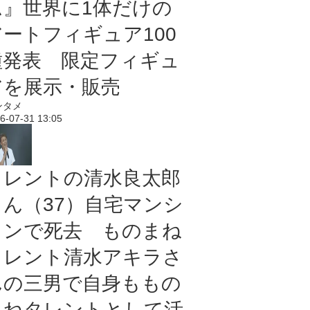
ム』世界に1体だけの
アートフィギュア100
種発表 限定フィギュ
アを展示・販売
ンタメ
6-07-31 13:05
タレントの清水良太郎
さん（37）自宅マンシ
ョンで死去 ものまね
タレント清水アキラさ
んの三男で自身ももの
まねタレントとして活