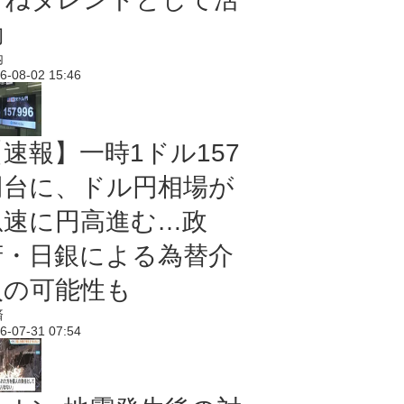
動
内
6-08-02 15:46
【速報】一時1ドル157
円台に、ドル円相場が
急速に円高進む…政
府・日銀による為替介
入の可能性も
済
6-07-31 07:54