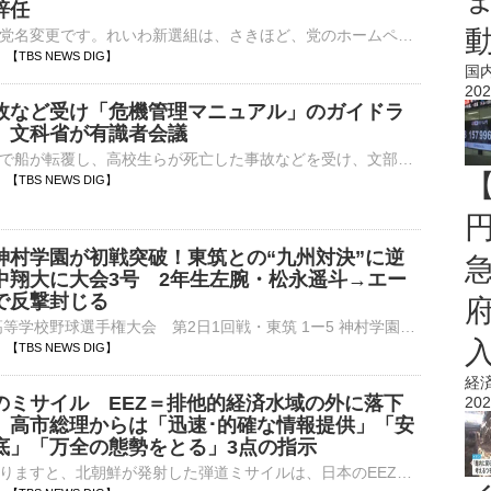
辞任
れいわ新選組が党名変更です。れいわ新選組は、さきほど、党のホームページで新しい党名を『いのちの党』、略称を『いのち』とすると発表しました。今後、総務省に党名変更の届け出を提出し、ロゴやブランドデザインを…
39 【TBS NEWS DIG】
国
202
故など受け「危機管理マニュアル」のガイドラ
 文科省が有識者会議
沖縄・辺野古沖で船が転覆し、高校生らが死亡した事故などを受け、文部科学省は「危機管理マニュアル」のガイドラインを改定するための有識者会議を開きました。辺野古沖での転覆事故や福島県・磐越道で部活動の遠征中…
36 【TBS NEWS DIG】
神村学園が初戦突破！東筑との“九州対決”に逆
中翔大に大会3号 2年生左腕・松永遥斗→エー
で反撃封じる
■第108回全国高等学校野球選手権大会 第2日1回戦・東筑 1ー5 神村学園（6日、阪神甲子園球場）神村学園（鹿児島）が東筑（福岡）との九州対決を制し、2年ぶりに初戦突破を決めた。試合は1点ビハインドで…
35 【TBS NEWS DIG】
経
のミサイル EEZ＝排他的経済水域の外に落下
202
 高市総理からは「迅速･的確な情報提供」「安
底」「万全の態勢をとる」3点の指示
政府関係者によりますと、北朝鮮が発射した弾道ミサイルは、日本のEEZ＝排他的経済水域の外に落下したとみられるということです。北朝鮮による弾道ミサイルの発射を受けて、高市総理は午後5時7分に▼情報収集・分…