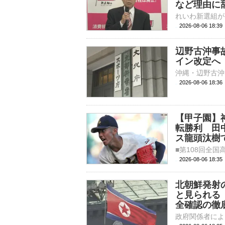
など理由に
2026-08-06 18:
辺野古沖事
イン改定へ
2026-08-06 18:
【甲子園】
転勝利 田
ス龍頭汰樹
2026-08-06 18:
北朝鮮発射
と見られる
全確認の徹