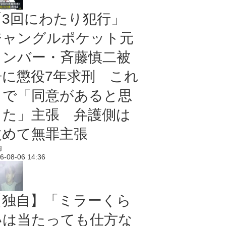
「3回にわたり犯行」
ジャングルポケット元
メンバー・斉藤慎二被
告に懲役7年求刑 これ
まで「同意があると思
った」主張 弁護側は
改めて無罪主張
内
6-08-06 14:36
【独自】「ミラーくら
いは当たっても仕方な