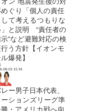
イオン 地震発生後の対
応めぐり「個人の責任
として考えるつもりな
い」と説明 “責任者の
指示”など避難対応の検
証行う方針【イオンモ
ール爆発】
済
6-08-03 15:34
バレー男子日本代表、
ネーションズリーグ準
決勝・アメリカ戦へ向