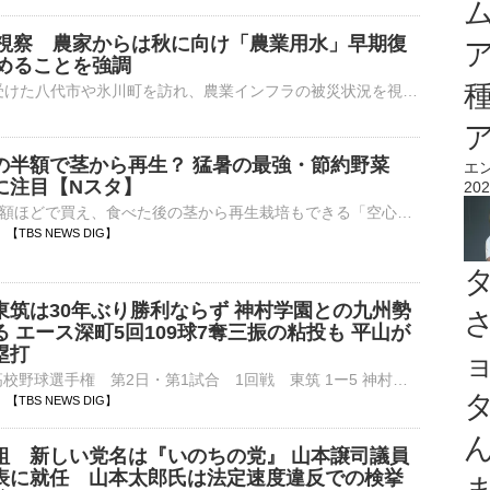
視察 農家からは秋に向け「農業用水」早期復
めることを強調
鈴木農水大臣はきょう、熊本地震の被害を受けた八代市や氷川町を訪れ、農業インフラの被災状況を視察しました。地元関係者からは、秋の収穫に向け「農業用水」の早期復旧の要望が相次ぎました。地震を受け、地元では収…
の半額で茎から再生？ 猛暑の最強・節約野菜
エ
に注目【Nスタ】
202
ほうれん草の半額ほどで買え、食べた後の茎から再生栽培もできる「空心菜」。猛暑に強く家計にも優しい、注目の“最強・節約野菜”の魅力に迫ります。…
40 【TBS NEWS DIG】
東筑は30年ぶり勝利ならず 神村学園との九州勢
 エース深町5回109球7奪三振の粘投も 平山が
塁打
■第108回全国高校野球選手権 第2日・第1試合 1回戦 東筑 1ー5 神村学園 （6日 甲子園）東筑（福岡）は神村学園（鹿児島）に敗れ、1996年夏以来、30年ぶりの勝利とはならなかった。勝利した神村…
39 【TBS NEWS DIG】
組 新しい党名は『いのちの党』 山本譲司議員
表に就任 山本太郎氏は法定速度違反での検挙