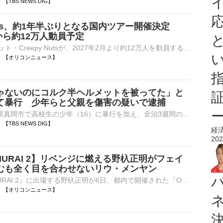
35 【TBS NEWS DIG】
 Nuts、約1年半ぶりとなる国内ツアー開催決定
月から約12万人動員予定
HIPHOPユニット・Creepy Nutsが、2027年2月より約12万人を動員する国内アリーナツアー「Creepy Nuts ONEMAN TOUR 2027」を開催することが決定した。 【動画】Creepy Nuts「オトノケ」MV 25年10月に自身初とな⋯
18:35 【オリコンニュース】
ゃないのにコルク半ヘルメットを被ってた」と
て暴行 少年らと父親を傷害の疑いで逮捕
今年5月、栃木県真岡市で高校生の少年（16）に暴行を加え、全治3週間のけがを負わせたとして、暴走族の少年5人と父親のあわせて6人が逮捕されました。傷害の疑いで逮捕されたのは、暴走族の少年5人と少年の父親…
32 【TBS NEWS DIG】
経
202
AMURAI 2】リベンジに燃える野杁正明がフェイ
むも全く目を合わせないリウ・メンヤン
『ONE SAMURAI 2』に出場する野杁正明が6日、都内で開催された『ONE SAMURAI 2 プレスカンファレンス』に出席した。会場には、対戦相手のリウ・メンヤンも登場。2度目の対戦を前にフェイスオフが行われると、リウ⋯
18:27 【オリコンニュース】