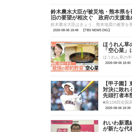
鈴木農水大臣が被災地・熊本県を
旧の要望が相次ぐ 政府の支援進
2026-08-06 18:48 【TBS NEWS DIG】
ほうれん草
「空心菜」
2026-08-06 18:
【甲子園】
対決に敗れる
先頭打者本
2026-08-06 18:
れいわ新選
が新たな代