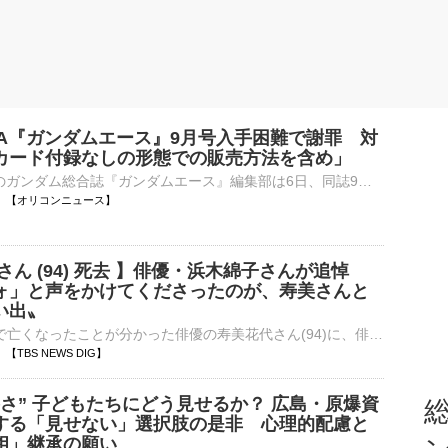
WA『ガンダムエース』9月号入手困難で謝罪 対
カード付録なしの形態での販売方法を含め」
KADOKAWAのガンダム総合誌『ガンダムエース』編集部は6日、同誌9月号に関して「お詫びとお知らせ」を公式Xに掲載した。 【画像】エヴァそっくり（笑）口元が笑ってる 『ジークアクス』新イラスト 「いつも『⋯
19:06 【オリコンニュース】
さん (94) 死去 】俳優・浜木綿子さんが追悼
ォ」と声をかけてくださったのが、寿美さんと
い出〟
今月3日に老衰で亡くなったことが分かった俳優の寿美花代さん(94)に、俳優の浜木綿子さんが追悼の言葉を寄せました。 浜木綿子さん浜さんは、宝塚歌劇団在籍時に娘役として寿美さんの相手役を多く務め…
02 【TBS NEWS DIG】
さ” 子どもたちにどう見せるか？ 広島・原爆資
総
する「見せない」選択肢の是非 心理的配慮と
相」継承の願い