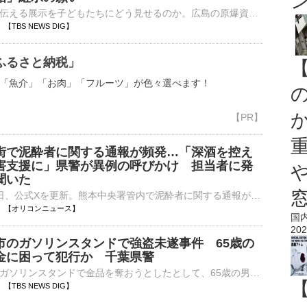
原爆の悲惨さを伝える展示を子どもたちにどう見せるのか。広島の原爆資料館で、検討が続けられています。広島市の原爆資料館です。近年、外国人観光客が増加し、昨年度の来館者数は過去最多を記録しました。一方で、修…
02 【TBS NEWS DIG】
ふるさと納税」
「魚介」「お肉」「フルーツ」が色々選べます！
街で泥酔者に関する通報が頻発…「深酒を控え
害支援に」県警が異例の呼びかけ 担当者に発
聞いた
熊本県警は5日、公式Xを更新。熊本中央署管内で泥酔者に関する通報が頻発しているとして呼びかけを行った。令和8年熊本地震が発生し、県内では警察も消防も災害対応に一丸となって取り組んでいる中での異例の投稿⋯
18:55 【オリコンニュース】
国
202
市のガソリンスタンドで強盗未遂事件 65歳の
金に困って犯行か 千葉県警
千葉県成田市のガソリンスタンドで金品を奪おうとしたとして、65歳の男が逮捕されました。強盗未遂の疑いで逮捕されたのは、茨城県河内町の自称・アルバイト、中川英之容疑者（65）です。中川容疑者はきょう正午前…
50 【TBS NEWS DIG】