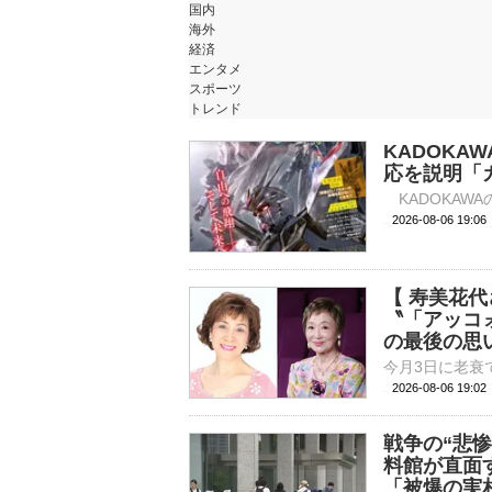
国内
海外
経済
エンタメ
スポーツ
トレンド
KADOKA
応を説明「
2026-08-06 
【 寿美花代
〝「アッコ
の最後の思
2026-08-06 19:
戦争の“悲惨
料館が直面
「被爆の実