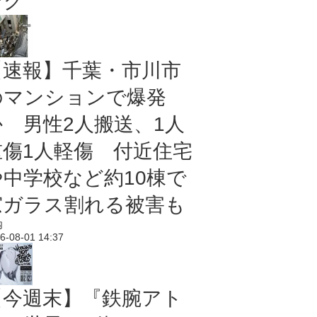
ング
【速報】千葉・市川市
のマンションで爆発
か 男性2人搬送、1人
重傷1人軽傷 付近住宅
や中学校など約10棟で
窓ガラス割れる被害も
内
6-08-01 14:37
【今週末】『鉄腕アト