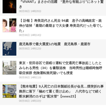
『VIVANT』まさかの活躍 “意外な有能ぶり”にネット驚
き
08月06日 14時20分
【 訃報 】寿美花代さん死去 94歳 息子の高嶋政宏・政
伸が追悼「最期の最期まで大女優 寿美花代だった母でし
た」
08月06日 14時14分
鹿児島県で最大震度1の地震 鹿児島県・鹿屋市
08月06日 14時12分
東京・世田谷区で居眠り運転で交通死亡事故起こしたと
みられる男性（34）を書類送検 当時男性は睡眠時無呼
吸症候群 危険運転致死疑いでも捜査
08月06日 14時11分
【熊本地震】9人死亡の日本製紙社長が会見…煙突折れ事
務所に落下「極めて重く受け止め」 八代市などで続く
断水解消のカギは“配水管”【news23】
08月06日 14時10分