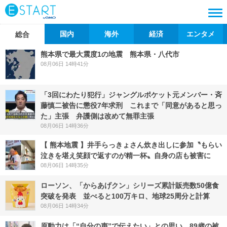
国内
海外
経済
エンタメ
総合
熊本県で最大震度1の地震 熊本県・八代市
08月06日 14時41分
「3回にわたり犯行」ジャングルポケット元メンバー・斉
藤慎二被告に懲役7年求刑 これまで「同意があると思っ
た」主張 弁護側は改めて無罪主張
08月06日 14時36分
【 熊本地震 】井手らっきょさん炊き出しに参加〝もらい
泣きを堪え笑顔で返すのが精一杯〟自身の店も被害に
08月06日 14時35分
ローソン、「からあげクン」シリーズ累計販売数50億食
突破を発表 並べると100万キロ、地球25周分と計算
08月06日 14時34分
原動力は「“自分の声”で伝えたい」との思い 89歳の被