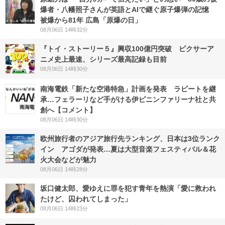
爆者・八幡照子さんが英語とAIで継ぐ原子爆弾の記憶
被爆から81年 広島「原爆の日」
08月06日 14時32分
『トイ・ストーリー５』興収100億円突破 ピクサーア
ニメ史上最速、シリーズ最高記録も目前
08月06日 14時30分
南海電鉄「新たな空港特急」計画を発表 ラピートを継
承…フェラーリなど手がける伊ピニンファリーナ社と共
創へ【コメント】
08月06日 14時30分
欧州旅行者のアジア旅行先ランキング、日本は3位ランク
イン アゴダが発表…夏は大型音楽フェスティバル＆花
火大会などが魅力
08月06日 14時28分
坂口健太郎、愛ゆえに罪を犯す青年を熱演「愛に救われ
たけど、囚われてしまった」
08月06日 14時23分