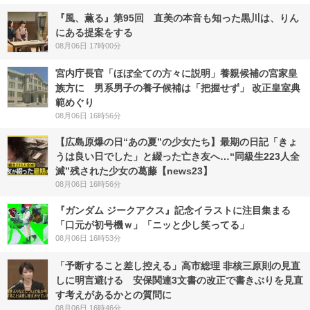
『風、薫る』第95回 直美の本音も知った黒川は、りん
にある提案をする
08月06日 17時00分
宮内庁長官「ほぼ全ての方々に説明」養親候補の宮家皇
族方に 男系男子の養子候補は「把握せず」 改正皇室典
範めぐり
08月06日 16時56分
【広島原爆の日“あの夏”の少女たち】最期の日記「きょ
うは良い日でした」と綴った亡き友へ…“同級生223人全
滅”残された少女の葛藤【news23】
08月06日 16時56分
『ガンダム ジークアクス』記念イラストに注目集まる
「口元が初号機ｗ」「ニッと少し笑ってる」
08月06日 16時53分
「予断すること差し控える」高市総理 非核三原則の見直
しに明言避ける 安保関連3文書の改正で書きぶりを見直
す考えがあるかとの質問に
08月06日 16時46分