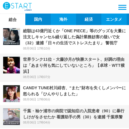
国内
海外
経済
エンタメ
総合
総額は43億円近くか「ONE PIECE」等のグッズを大量に
注文しキャンセル繰り返した偽計業務妨害の疑いで女
（32）逮捕「日々の生活でストレスたまり」 警視庁
08月06日 17時10分
世界ランク11位・大藤沙月が快勝スタート、好調の理由
は「あまり何も気にしていないところ」【卓球・WTT横
浜】
08月06日 17時07分
CANDY TUNE村川緋杏、“また”財布を失くしメンバーに
怒られる「ひんやりしました」
08月06日 17時06分
千葉・袖ケ浦市の病院で認知症の入院患者（90）に暴行
しけがをさせたか 看護助手の男（30）を逮捕 千葉県警
08月06日 17時04分