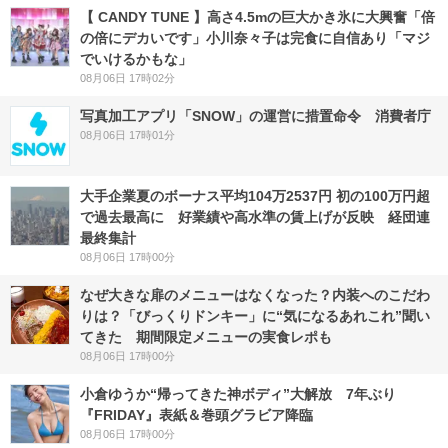
【 CANDY TUNE 】高さ4.5mの巨大かき氷に大興奮「倍
の倍にデカいです」小川奈々子は完食に自信あり「マジ
でいけるかもな」
08月06日 17時02分
写真加工アプリ「SNOW」の運営に措置命令 消費者庁
08月06日 17時01分
大手企業夏のボーナス平均104万2537円 初の100万円超
で過去最高に 好業績や高水準の賃上げが反映 経団連
最終集計
08月06日 17時00分
なぜ大きな扉のメニューはなくなった？内装へのこだわ
りは？「びっくりドンキー」に“気になるあれこれ”聞い
てきた 期間限定メニューの実食レポも
08月06日 17時00分
小倉ゆうか“帰ってきた神ボディ”大解放 7年ぶり
『FRIDAY』表紙＆巻頭グラビア降臨
08月06日 17時00分