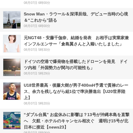
08月07日 6時00分
Snow Man・ラウール＆深澤辰哉、デビュー当時の心境
＆“これから”語る
08月07日 6時00分
元NGT48・安藤千伽奈、結婚を発表 お相手は実業家兼
インフルエンサー「倉島翼さんと入籍いたしました」
08月07日 5時30分
ドイツの空港で爆発物を搭載したドローンを発見 ドイ
ツ内相「外国勢力が関与の可能性も」
08月07日 5時29分
U18世界最高・後藤大樹が男子400mH予選で貫禄のレー
ス、余力を残しながら組1位で準決勝進出【U20世界陸
上】
08月07日 5時20分
“ダブル台風” お盆休みに影響は？13号が沖縄本島を直撃
へ 欠航・ホテルのキャンセル相次ぐ 週明け15号が北
日本に接近【news23】
08月07日 5時06分