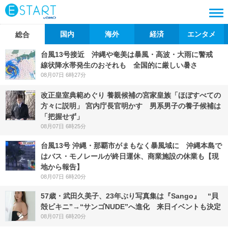
国内
海外
経済
エンタメ
総合
台風13号接近 沖縄や奄美は暴風・高波・大雨に警戒
線状降水帯発生のおそれも 全国的に厳しい暑さ
08月07日 6時27分
改正皇室典範めぐり 養親候補の宮家皇族「ほぼすべての
方々に説明」 宮内庁長官明かす 男系男子の養子候補は
「把握せず」
08月07日 6時25分
台風13号 沖縄・那覇市がまもなく暴風域に 沖縄本島で
はバス・モノレールが終日運休、商業施設の休業も【現
地から報告】
08月07日 6時20分
57歳・武田久美子、23年ぶり写真集は『Sango』 “貝
殻ビキニ”→“サンゴNUDE”へ進化 来日イベントも決定
08月07日 6時20分