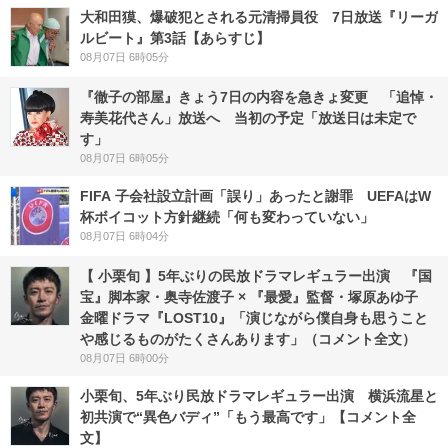
大和田獏、爆破犯とされる元清掃員役 7日放送『リーガ
ルビート』第3話【あらすじ】
08月07日 6時05分
『徹子の部屋』きょう7日の内容を急きょ変更 「追悼・
寿美花代さん」放送へ 当初の予定「放送日は未定で
す」
08月07日 6時05分
FIFA 子会社設立計画「誤り」あったと謝罪 UEFAはW
杯ボイコット方針継続「何も変わっていない」
08月07日 6時04分
【 小栗旬 】5年ぶりの民放ドラマレギュラー出演 『国
宝』脚本家・奥寺佐渡子 × 『最愛』監督・塚原あゆ子
金曜ドラマ『LOST10』「演じながら僕自身も思うこと
や感じるものがたくさんあります」（コメント全文）
08月07日 6時00分
小栗旬、5年ぶり民放ドラマレギュラー出演 横浜流星と
初共演で“異色バディ”「もう最高です」【コメント全
文】