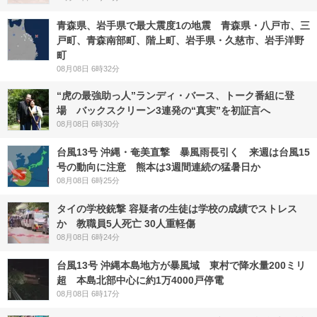
青森県、岩手県で最大震度1の地震 青森県・八戸市、三
戸町、青森南部町、階上町、岩手県・久慈市、岩手洋野
町
08月08日 6時32分
“虎の最強助っ人”ランディ・バース、トーク番組に登
場 バックスクリーン3連発の“真実”を初証言へ
08月08日 6時30分
台風13号 沖縄・奄美直撃 暴風雨長引く 来週は台風15
号の動向に注意 熊本は3週間連続の猛暑日か
08月08日 6時25分
タイの学校銃撃 容疑者の生徒は学校の成績でストレス
か 教職員5人死亡 30人重軽傷
08月08日 6時24分
台風13号 沖縄本島地方が暴風域 東村で降水量200ミリ
超 本島北部中心に約1万4000戸停電
08月08日 6時17分