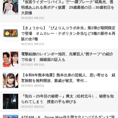
『仮面ライダーリバイス』で“一躍ブレーク”椛島光、透
明感あふれる美ボディ披露 29歳最後の日→30歳初日を
大胆撮
08月08日 6時15分
【きょうから】「ぴよりんコラボ弁当」第2弾が期間限定
で登場 オムカレー・ナポリタン弁当など3種の新作＆再
販の全7種
08月08日 6時15分
電撃結婚のレインボー池田、先輩芸人“茜チーフ”の紹介
で出会う 婚姻届の証人も
08月08日 6時10分
【令和8年熊本地震】熊本出身の芸能人、思い寄せる 経
営旅館を無料開放、親戚が被災、寄付…
08月08日 6時05分
『告白－25年目の秘密－』爽太（松村北斗）、秘密を知
られてしまう 捜査の手も伸びる
08月08日 6時00分
&TEAM・K、Snow Man佐久間大介と“バズるダンス”深