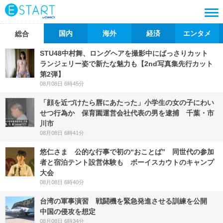
国内
海外
経済
エンタメ
総合
STU48中村舞、ロングヘアを撮影中にばっさりカット
ランジェリー姿で新たな魅力も【2nd写真集先行カット
第2弾】
08月08日 6時45分
「顔を近づけたら唇にあたった」小学生の女の子にわい
せつ行為か 保育園運営会社代表の男を逮捕 千葉・市
川市
08月08日 6時41分
悠仁さま 公的な行事で初の“おことば” 同世代の参加
者と宿泊テント設営体験も ボーイスカウトのキャンプ
大会
08月08日 6時40分
台湾の軍事演習 戦闘機を緊急発進させる訓練を公開
中国の侵攻を想定
08月08日 6時34分