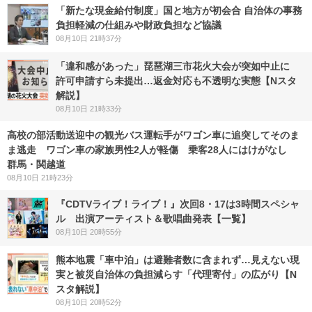
「新たな現金給付制度」国と地方が初会合 自治体の事務
負担軽減の仕組みや財政負担など協議
08月10日 21時37分
「違和感があった」琵琶湖三市花火大会が突如中止に
許可申請すら未提出…返金対応も不透明な実態【Nスタ
解説】
08月10日 21時33分
高校の部活動送迎中の観光バス運転手がワゴン車に追突してそのま
ま逃走 ワゴン車の家族男性2人が軽傷 乗客28人にはけがなし
群馬・関越道
08月10日 21時23分
『CDTVライブ！ライブ！』次回8・17は3時間スペシャ
ル 出演アーティスト＆歌唱曲発表【一覧】
08月10日 20時55分
熊本地震「車中泊」は避難者数に含まれず…見えない現
実と被災自治体の負担減らす「代理寄付」の広がり【N
スタ解説】
08月10日 20時52分