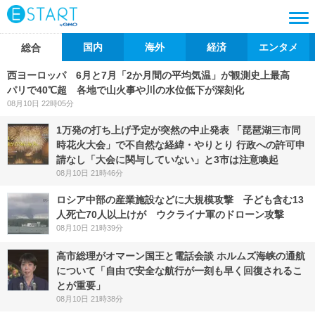
国内
海外
経済
エンタメ
総合
西ヨーロッパ 6月と7月「2か月間の平均気温」が観測史上最高
パリで40℃超 各地で山火事や川の水位低下が深刻化
08月10日 22時05分
1万発の打ち上げ予定が突然の中止発表 「琵琶湖三市同
時花火大会」で不自然な経緯・やりとり 行政への許可申
請なし「大会に関与していない」と3市は注意喚起
08月10日 21時46分
ロシア中部の産業施設などに大規模攻撃 子ども含む13
人死亡70人以上けが ウクライナ軍のドローン攻撃
08月10日 21時39分
高市総理がオマーン国王と電話会談 ホルムズ海峡の通航
について「自由で安全な航行が一刻も早く回復されるこ
とが重要」
08月10日 21時38分