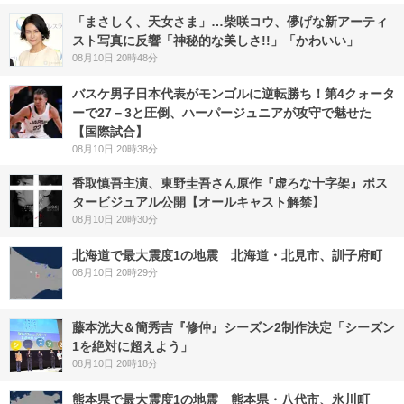
「まさしく、天女さま」…柴咲コウ、儚げな新アーティ
スト写真に反響「神秘的な美しさ!!」「かわいい」
08月10日 20時48分
バスケ男子日本代表がモンゴルに逆転勝ち！第4クォータ
ーで27－3と圧倒、ハーパージュニアが攻守で魅せた
【国際試合】
08月10日 20時38分
香取慎吾主演、東野圭吾さん原作『虚ろな十字架』ポス
タービジュアル公開【オールキャスト解禁】
08月10日 20時30分
北海道で最大震度1の地震 北海道・北見市、訓子府町
08月10日 20時29分
藤本洸大＆簡秀吉『修仲』シーズン2制作決定「シーズン
1を絶対に超えよう」
08月10日 20時18分
熊本県で最大震度1の地震 熊本県・八代市、氷川町