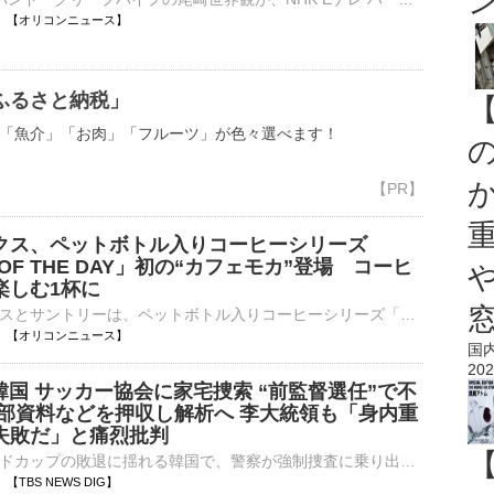
14:00 【オリコンニュース】
ふるさと納税」
「魚介」「お肉」「フルーツ」が色々選べます！
クス、ペットボトル入りコーヒーシリーズ
 OF THE DAY」初の“カフェモカ”登場 コーヒ
楽しむ1杯に
スターバックスとサントリーは、ペットボトル入りコーヒーシリーズ「スターバックスCOFFEE OF THE DAY」の新商品「スターバックス COFFEE OF THE DAY カフェモカ」を18日に全国で発売する。同シリーズ初となるフレ⋯
14:00 【オリコンニュース】
国
202
国 サッカー協会に家宅捜索 “前監督選任”で不
内部資料などを押収し解析へ 李大統領も「身内重
失敗だ」と痛烈批判
サッカーワールドカップの敗退に揺れる韓国で、警察が強制捜査に乗り出しました。業務妨害などの疑いで家宅捜索を受けているのは、韓国のサッカー協会です。現地メディアによりますと、韓国警察は、2024年に洪明甫…
59 【TBS NEWS DIG】