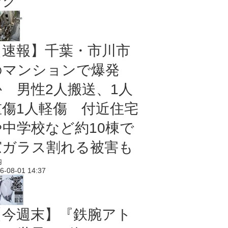
ング
【速報】千葉・市川市
のマンションで爆発
か 男性2人搬送、1人
重傷1人軽傷 付近住宅
や中学校など約10棟で
窓ガラス割れる被害も
内
6-08-01 14:37
【今週末】『鉄腕アト