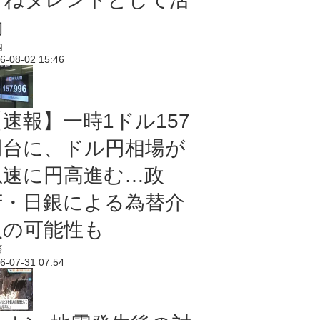
動
内
6-08-02 15:46
【速報】一時1ドル157
円台に、ドル円相場が
急速に円高進む…政
府・日銀による為替介
入の可能性も
済
6-07-31 07:54