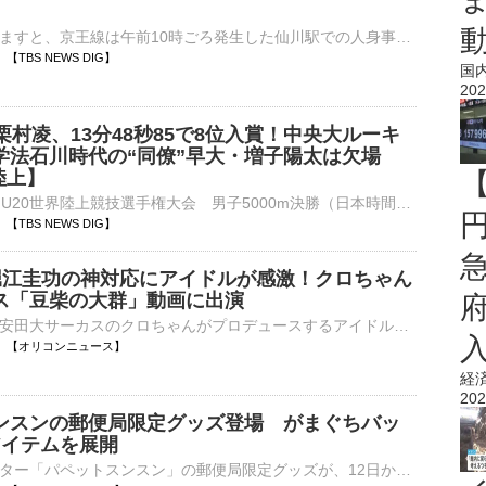
京王電鉄によりますと、京王線は午前10時ごろ発生した仙川駅での人身事故のため、桜上水とつつじヶ丘の間の上下線で運転を見合わせています。午前11時30分ごろ運転を再開する見込みです。…
52 【TBS NEWS DIG】
国
202
m栗村凌、13分48秒85で8位入賞！中央大ルーキ
学法石川時代の“同僚”早大・増子陽太は欠場
陸上】
■オレゴン2026 U20世界陸上競技選手権大会 男子5000m決勝（日本時間6日、米・オレゴン）男子5000mの決勝が日本時間6日に行われ、中央大学1年生の栗村凌（19、中央大学/福島）が13分48秒…
49 【TBS NEWS DIG】
N】堀江圭功の神対応にアイドルが感激！クロちゃん
ス「豆柴の大群」動画に出演
お笑い芸人・安田大サーカスのクロちゃんがプロデュースするアイドルグループ「豆柴の大群」がYouTubeで公開した動画に、RIZINファイターの堀江圭功が出演。「BBQ用の食材をください！」という突然の依頼に神対応⋯
13:46 【オリコンニュース】
経
202
ンスンの郵便局限定グッズ登場 がまぐちバッ
アイテムを展開
人気キャラクター「パペットスンスン」の郵便局限定グッズが、12日から全国約200局の郵便局店頭と「郵便局のネットショップ」で販売される。ラインナップはマスコットやレターセット、スタンプセットなど全5種類。⋯