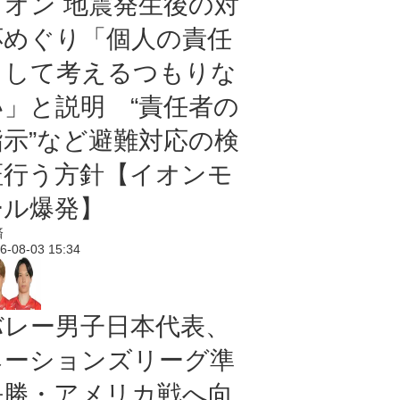
イオン 地震発生後の対
応めぐり「個人の責任
として考えるつもりな
い」と説明 “責任者の
指示”など避難対応の検
証行う方針【イオンモ
ール爆発】
済
6-08-03 15:34
バレー男子日本代表、
ネーションズリーグ準
決勝・アメリカ戦へ向