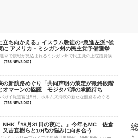
に立ち向かえる」イスラム教徒の“急進左派”候
実に アメリカ・ミシガン州の民主党予備選挙
アメリカの中間選挙で接戦が見込まれるミシガン州で民主党の上院議員候補を決める選挙が行われ、イスラエルへの軍事支援に反対する“急進左派”候補が勝利を確実にしました。民主党 エルサイード候補「ドナルド・トラ…
05 【TBS NEWS DIG】
峡の新航路めぐり「共同声明の策定が最終段階
とオマーンの協議 モジタバ師の承認待ち
イラン外務省のバガイ報道官は5日、ホルムズ海峡の新たな航路をめぐるオマーンとの協議について、「共同声明の策定が最終段階に入る」と述べ、交渉が大詰めを迎えているとの認識を示しました。AP通信によりますと、…
02 【TBS NEWS DIG】
NHK『#8月31日の夜に。』今年もMC 佐倉
総
、又吉直樹らと10代の悩みに向き合う
4人組ロックバンド・クリープハイプの尾崎世界観が、NHK Eテレ ハートネットTV『#8月31日の夜に。』に今年もMCとして出演することが発表された。尾崎は4年連続でMCを務め、8月17日のテレビ生放送とライブ配信、29⋯