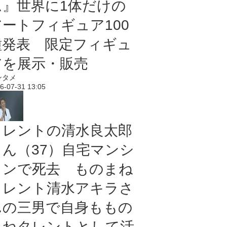
ム』世界に1体だけの
アートフィギュア100
種発表 限定フィギュ
アを展示・販売
ンタメ
6-07-31 13:05
タレントの清水良太郎
さん（37）自宅マンシ
ョンで死去 ものまね
タレント清水アキラさ
んの三男で自身ももの
まねタレントとして活