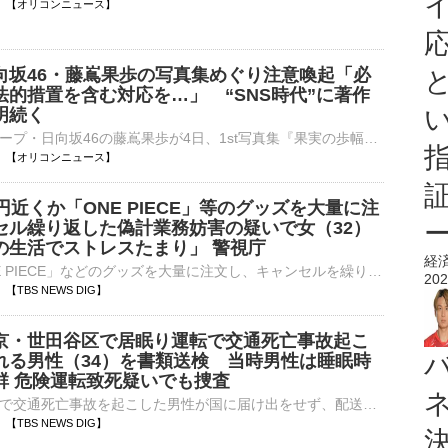
13:42 【オリコンニュース】
向坂46・藤嶌果歩の写真集めぐり注意喚起「必
法的措置を含む対応を…」 “SNS時代”に著作
明続く
アイドルグループ・日向坂46の藤嶌果歩が4日、1st写真集『果実の歩幅』（集英社）を発売。この写真集の発売元である集英社が6日、同作の公式Xで声明を発表した。 【先行カット】素肌がキレイ！おへそをチラリとの⋯
13:36 【オリコンニュース】
円近くか「ONE PIECE」等のグッズを大量に注
セル繰り返した偽計業務妨害の疑いで女（32）
の生活でストレスたまり」 警視庁
経
人気漫画「ONE PIECE」などのグッズを大量に注文し、キャンセルを繰り返したことで集英社の業務を妨害したとして、32歳の女が逮捕されました。キャンセルの総額は43億円近くとみられています。逮捕された…
202
34 【TBS NEWS DIG】
京・世田谷区で居眠り運転で交通死亡事故起こ
れる男性（34）を書類送検 当時男性は睡眠時
群 危険運転致死疑いでも捜査
東京・世田谷区で交通死亡事故を起こした男性が国に届け出をせず、配送業を行ったとして書類送検されました。居眠り運転とみられていますが、当時、男性は「睡眠時無呼吸症候群」と診断されていて、警視庁は危険運転致…
34 【TBS NEWS DIG】