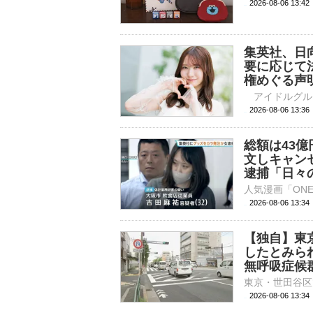
2026-08-06 
集英社、日
要に応じて
権めぐる声
2026-08-06 
総額は43億
文しキャン
逮捕「日々
2026-08-06 13:
【独自】東
したとみら
無呼吸症候
2026-08-06 13: