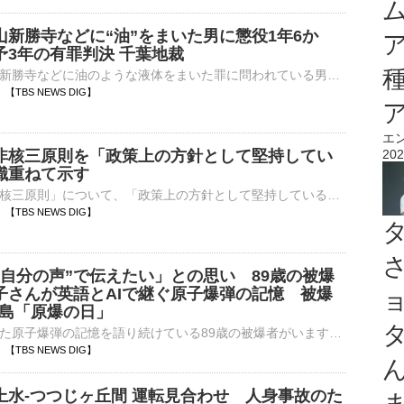
山新勝寺などに“油”をまいた男に懲役1年6か
予3年の有罪判決 千葉地裁
千葉県の成田山新勝寺などに油のような液体をまいた罪に問われている男について、千葉地裁は懲役1年6か月、執行猶予3年の有罪判決を言い渡しました。ニューヨークの医師・金山昌秀被告（63）は2015年3月、千…
58 【TBS NEWS DIG】
エ
非核三原則を「政策上の方針として堅持してい
202
識重ねて示す
高市総理は「非核三原則」について、「政策上の方針として堅持している」との認識を重ねて示した上で、「核兵器のない社会に向けて国際社会の取り組みを先導することは唯一の戦争被爆国である我が国の使命だ」と強調し…
52 【TBS NEWS DIG】
“自分の声”で伝えたい」との思い 89歳の被爆
子さんが英語とAIで継ぐ原子爆弾の記憶 被爆
広島「原爆の日」
広島に投下された原子爆弾の記憶を語り続けている89歳の被爆者がいます。原動力は「“自分の声”で伝えたい」という思いです。「あおむけになってうめいている人。『お母さん、お母さん、お母さん』泣き続ける子ども…
52 【TBS NEWS DIG】
上水-つつじヶ丘間 運転見合わせ 人身事故のた