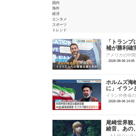
国内
海外
経済
エンタメ
スポーツ
トレンド
「トランプ
補が勝利確
2026-08-06 14:
ホルムズ海
に」イラン
2026-08-06 14:
尾崎世界観、
綾音、あの