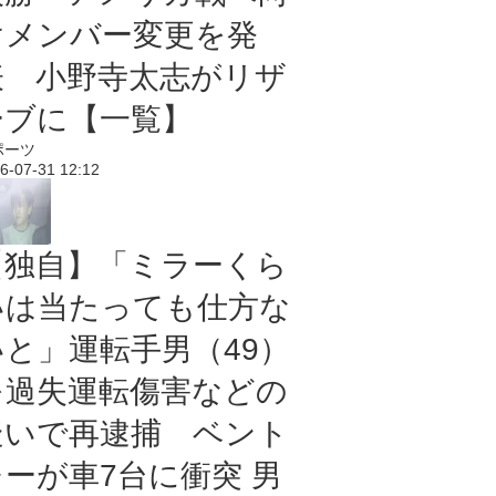
けメンバー変更を発
表 小野寺太志がリザ
ーブに【一覧】
ポーツ
6-07-31 12:12
【独自】「ミラーくら
いは当たっても仕方な
いと」運転手男（49）
を過失運転傷害などの
疑いで再逮捕 ベント
レーが車7台に衝突 男