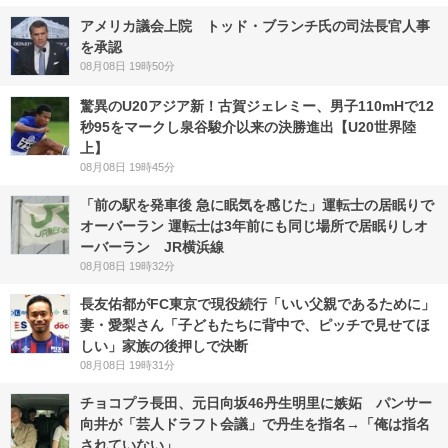
アメリカ議会上院 トッド・ブランチ氏の司法長官人事
を承認
08月08日 19時50分
驚異のU20アジア新！古賀ジェレミー、男子110mHで12
秒95をマークし泉谷駿介以来の決勝進出【U20世界陸
上】
08月08日 19時45分
「前の駅を発車後 急に眠気を感じた」運転士の居眠りで
オーバーラン 運転士は3年前にも同じ場所で居眠りしオ
ーバーラン JR横浜線
08月08日 19時32分
長友佑都がFC東京で現役続行「いい父親であるために」
妻・愛梨さん「子どもたちに背中で、ピッチで見せてほ
しい」家族の後押しで決断
08月08日 19時31分
チョコプラ長田、元日向坂46丹生明里に嫉妬 パンサー
向井が「芸人ドラフト会議」で丹生を指名→「俺は指名
されていない」