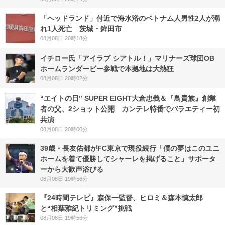
「ヘッドランド」付近で海水浴のベトナム人男性2人が溺
れ1人死亡 茨城・鉾田市
08月08日 20時18分
イチロー氏「アイラブ シアトル！」マリナーズ球団OB
ホームランダービー参戦で本拠地は大熱狂
08月08日 20時02分
“エイトの日” SUPER EIGHT大倉忠義＆『鳥貴族』創業
者の父、2ショット公開 カンテレ特番でバラエティー初
共演
08月08日 20時00分
39歳・長友佑都がFC東京で現役続行「僕の夢はこのユニ
ホームを着て優勝してシャーレを掲げること」サポータ
ーから大歓声浴びる
08月08日 19時56分
『24時間テレビ』森保一監督、ヒロミ＆森本慎太郎
と“相葉雅紀トリミング”挑戦
08月08日 19時56分