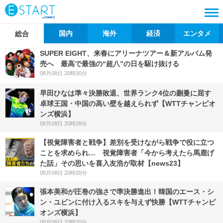
国内
海外
経済
エンタメ
総合
SUPER EIGHT、来春にアリーナツアー＆新アルバム発
売へ 最高で最強の“超八”の日を駆け抜ける
08月08日 20時30分
早田ひなは準々決勝敗退、世界ランク4位の蒯曼に屈す
卓球王国・中国の高い壁を越えられず【WTTチャンピオ
ンズ横浜】
08月08日 20時28分
【視覚障害者と戦争】差別を受けながら戦争で役に立つ
ことを求められ… 視覚障害者「今から考えたら馬鹿げ
た話」その思いを喜入友浩が取材【news23】
08月08日 20時20分
張本美和が圧巻の強さで準決勝進出！韓国のエース・シ
ン・ユビンに付け入るスキを与えず快勝【WTTチャンピ
オンズ横浜】
08月08日 20時20分