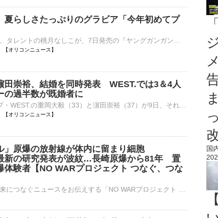
、夏らしさたっぷりのグラビア「今年初めてプ
俳優、モデル、タレントの桃月なしこが、7日発売の『ヤングガンガン』（スクウェア・エニックス）2026 No.16の表紙を飾っている。 【写真】爽やかなワンピース姿の桃月なしこ ■桃月なしこコメント ――『ヤングガ⋯
18:39 【オリコンニュース】
田崇裕、結婚を同時発表 WEST.では3＆4人
ーの過半数が既婚者に
7人組グループ・WEST.の重岡大毅（33）と濵田崇裕（37）が9日、それぞれ結婚したことを発表した。重岡は結婚とともに新しい命を迎えたことも報告。同日午後6時に情報を解禁し、2人が同日に結婚を発表。WEST.として⋯
18:38 【オリコンニュース】
ル」原爆の放射線が体内に留まり細胞
国
202
 最新の研究発表が波紋…長崎原爆から81年 置
体験者【NO WARプロジェクト つなぐ、つな
戦争の記憶を未来につなぐニュースをお伝えする「NO WARプロジェクト つなぐ、つながる」です。81年前の長崎原爆で灰などを浴び、被ばくしたと訴えてきた人たちがいます。国がその影響を認めない中、原爆の放…