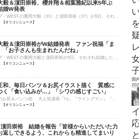
岡大毅＆濵田崇裕、櫻井翔＆相葉雅紀以来5年ぶ
結婚W発表
7人組グループ・WEST.の重岡大毅（33）と濵田崇裕（37）が9日、それぞれ結婚したことを発表した。重岡は結婚とともに新しい命を迎えたことも報告。同日午後6時に情報を解禁し、2人が同日に結婚を発表するという異⋯
18:29 【オリコンニュース】
重岡大毅＆濵田崇裕がW結婚発表 ファン祝福「ま
」「お子さんも生まれたんだね」
7人組グループ・WEST.の重岡大毅と濵田崇裕が9日、それぞれ結婚したことを発表した。重岡は結婚とともに新しい命を迎えたことも報告。2人の同日発表にファンからは「おめでとうございます！」「ダブルでおめでたい⋯
18:26 【オリコンニュース】
国
正和、毎日パンツ＆お尻イラスト描く 質感に
202
つく「食い込みが…」「シワの感じすごい」
■リアルな質感のお尻＆パンツ絵 大人気漫画『I’s』『ウイングマン』『電影少女』などで知られる漫画家・桂正和氏が9日までに、自身のXを更新。連日、お尻やパンツのイラストを投稿すると、リアルな質感の絵がネッ⋯
18:25 【オリコンニュース】
. 】濵田崇裕 結婚を報告「皆様からいただいた力
お返しできるよう、これからも精進してまいり