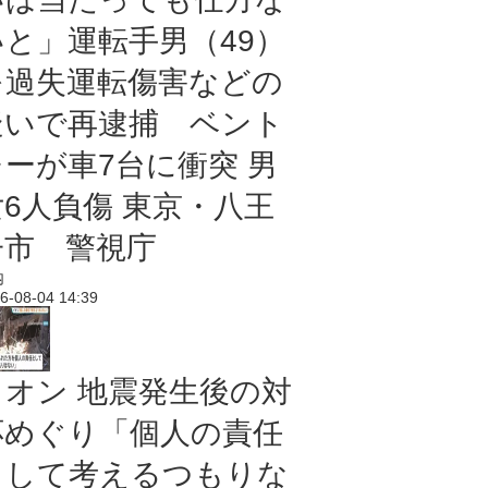
いと」運転手男（49）
を過失運転傷害などの
疑いで再逮捕 ベント
レーが車7台に衝突 男
女6人負傷 東京・八王
子市 警視庁
内
6-08-04 14:39
イオン 地震発生後の対
応めぐり「個人の責任
として考えるつもりな