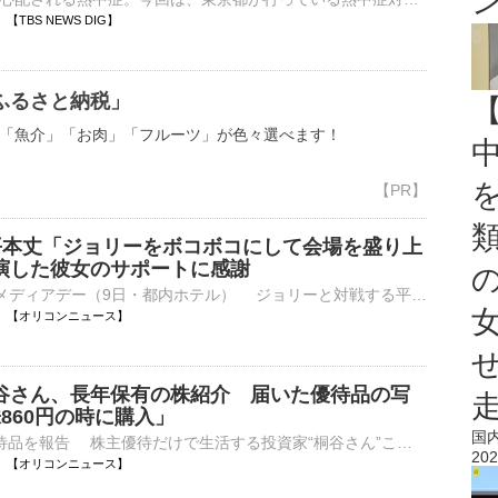
54 【TBS NEWS DIG】
ふるさと納税」
「魚介」「お肉」「フルーツ」が色々選べます！
N】平本丈「ジョリーをボコボコにして会場を盛り上
演した彼女のサポートに感謝
■『RIZIN.54』メディアデー（9日・都内ホテル） ジョリーと対戦する平本丈が、RIZINでの連勝とフライ級戦線での浮上に向けた意気込み、そして『バラさんぽ』で共演した彼女・おとさんのサポートに感謝を語った。⋯
18:46 【オリコンニュース】
谷さん、長年保有の株紹介 届いた優待品の写
860円の時に購入」
国
■連日届いた優待品を報告 株主優待だけで生活する投資家“桐谷さん”ことタレントの桐谷広人氏（76）が9日までに、自身のXを更新し、保有株を紹介。あわせて株主優待についても説明し、自宅に届いた物を伝えた。 【⋯
202
18:41 【オリコンニュース】