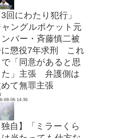
「3回にわたり犯行」
ジャングルポケット元
メンバー・斉藤慎二被
告に懲役7年求刑 これ
まで「同意があると思
った」主張 弁護側は
改めて無罪主張
内
6-08-06 14:36
【独自】「ミラーくら
いは当たっても仕方な