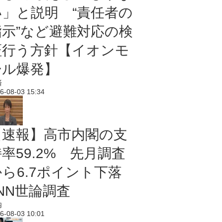
い」と説明 “責任者の
指示”など避難対応の検
証行う方針【イオンモ
ール爆発】
済
6-08-03 15:34
【速報】高市内閣の支
率59.2% 先月調査
から6.7ポイント下落
NN世論調査
内
6-08-03 10:01