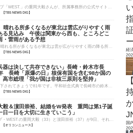
アイドルグループ「WEST.」の重岡大毅さんが、所属事務所の公式サイトを通じて結婚を発表しました。 濵田崇裕さん（WEST.) 所属事務所公式サイトより 濵田崇裕さん（WEST.）▽…
25 【TBS NEWS DIG】
日）晴れる所多くなるが東北は雲広がりやすく雨
ある見込み 午後は関東から西も、ところどこ
雨・雷雨がある予想
あす（10日）は晴れる所が多くなるが東北は雲が広がりやすく雨の降る所もある見込みあすは晴れる所が多くなりますが、東北は雲が広がりやすく、雨の降る所もあるでしょう。また、午後は関東から西も、ところどころで…
経
21 【TBS NEWS DIG】
202
兵器は決して共存できない」長崎・鈴木市長
1年 長崎「原爆の日」核保有国を含む98か国の
 高市総理「我が国は非核三原則を堅持」
長崎に原爆が投下されてきょうで81年です。平和祈念式典で長崎市の鈴木市長は、「人類と核兵器は決して共存できない」と訴えました。1945年8月9日、長崎に投下された原子爆弾は、その年だけで7万4千人もの命…
持
03 【TBS NEWS DIG】
岡大毅＆濵田崇裕、結婚をW発表 重岡は第1子誕
一日一日を大切に生きていこう」
J
7人組グループ・WEST.の重岡大毅（33）と濵田崇裕（37）が9日、それぞれ結婚したことを発表した。重岡は結婚とともに新しい命を迎えたことも報告。2人が同日に結婚を発表する形となった。 【写真】セルフィーで大⋯
国
18:01 【オリコンニュース】
202