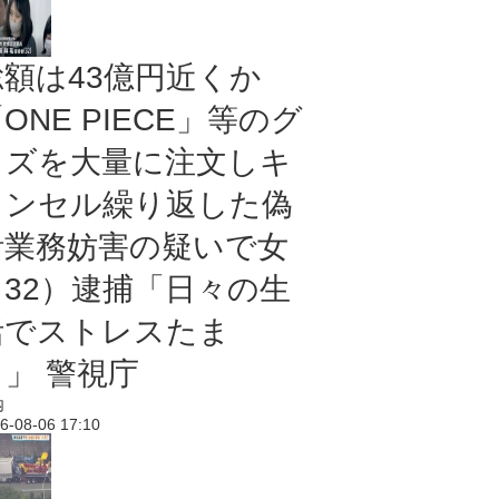
総額は43億円近くか
ONE PIECE」等のグ
ッズを大量に注文しキ
ャンセル繰り返した偽
計業務妨害の疑いで女
（32）逮捕「日々の生
活でストレスたま
り」 警視庁
内
6-08-06 17:10