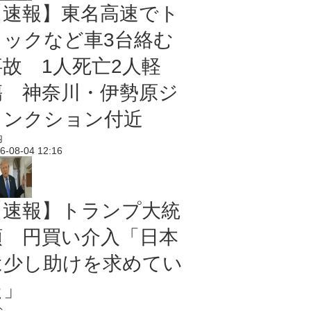
【速報】東名高速でト
ラックなど車3台絡む
事故 1人死亡2人軽
傷 神奈川・伊勢原ジ
ャンクション付近
内
6-08-04 12:16
【速報】トランプ大統
領 円買い介入「日本
は少し助けを求めてい
た」
外