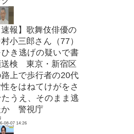
ング
【速報】歌舞伎俳優の
中村小三郎さん（77）
をひき逃げの疑いで書
類送検 東京・新宿区
の路上で歩行者の20代
女性をはねてけがをさ
せたうえ、そのまま逃
走か 警視庁
内
6-08-07 14:26