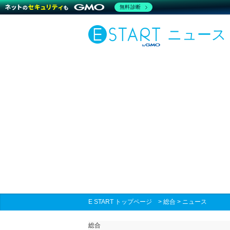
無料診断
ニュース
E START トップページ
>
総合
>
ニュース
総合