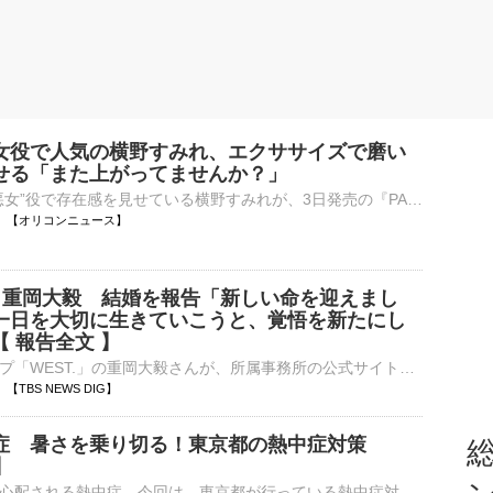
女役で人気の横野すみれ、エクササイズで磨い
せる「また上がってませんか？」
俳優として“悪女”役で存在感を見せている横野すみれが、3日発売の『PARADE』(小学館)の裏表紙に登場している。 【写真】独特の世界観を持つ雑誌で新たな魅力を見せた横野すみれ ■横野すみれインタビュー ――『PA⋯
18:58 【オリコンニュース】
. 】重岡大毅 結婚を報告「新しい命を迎えまし
一日を大切に生きていこうと、覚悟を新たにし
 報告全文 】
アイドルグループ「WEST.」の重岡大毅さんが、所属事務所の公式サイトを通じて結婚を発表。第一子が誕生していることを合わせて報告しました。重岡大毅さん（WEST.） 所属事務所公式サイトより …
54 【TBS NEWS DIG】
症 暑さを乗り切る！東京都の熱中症対策
総
】
厳しい暑さで、心配される熱中症。今回は、東京都が行っている熱中症対策の取り組みを伺ってきました。東京都環境局環境都市づくり課 吉野正禎課長「東京暑さマップの運用、それからクーリングシェルターの指定拡大や…