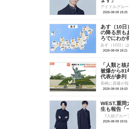
ます」
2026-08-09 18:
あす（10
の降る所も
ろでにわか
2026-08-09 18:
「人類と核
被爆から8
代表が参列
2026-08-09 18:
WEST.重
生も報告「
2026-08-09 