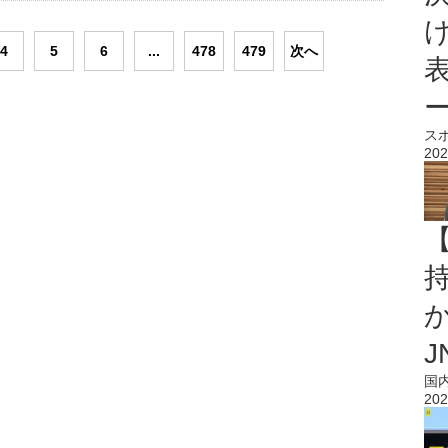
4
5
6
...
478
479
次へ
ス
202
持
J
国
202