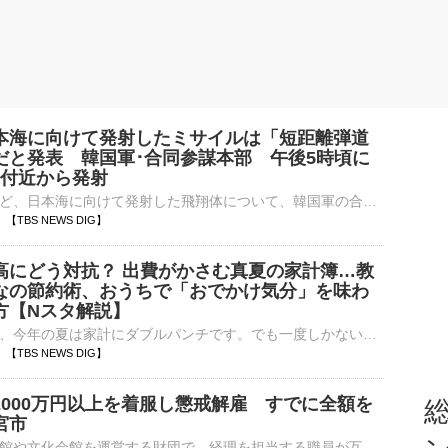
本海に向けて発射したミサイルは「短距離弾道
だと発表 韓国軍･合同参謀本部 午後5時頃に
山付近から発射
北朝鮮がさきほど、日本海に向けて発射した飛翔体について、韓国軍の合同参謀本部は短距離弾道ミサイルだったと発表しました。このミサイルは午後5時ごろ、北朝鮮の東部・元山付近から発射されたということです。韓国…
58 【TBS NEWS DIG】
高にどう対抗？ 出費がかさむ真夏の家計簿…教
なの節約術、おうちで「おでかけ気分」を味わ
方【Nスタ解説】
暑さや物価高で、今年の夏は家計にダブルパンチです。でも一度しかない夏、やっぱり楽しみたい！皆さん、あの手この手で節約しているようです。夏は出費がかさみがち&hellip; 物価高に負けない&l…
43 【TBS NEWS DIG】
2000万円以上を着服し懲戒解雇 すでに全額を
総
宮市
宇都宮市の美術館や文化会館を運営する財団で、経理を担当する職員が互助会の費用など2000万円以上を着服したとして、財団がこの職員を懲戒解雇していたことがわかりました。「うつのみや文化創造財団」によります…