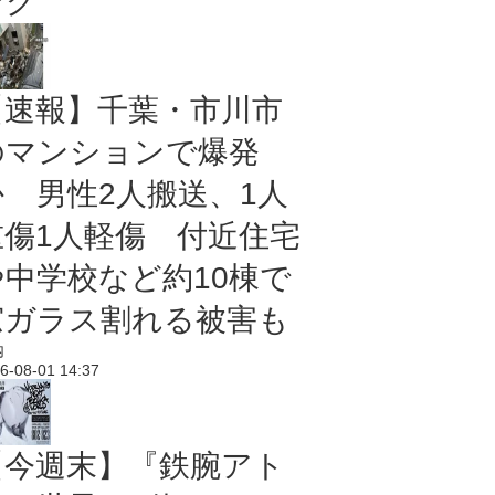
ング
【速報】千葉・市川市
のマンションで爆発
か 男性2人搬送、1人
重傷1人軽傷 付近住宅
や中学校など約10棟で
窓ガラス割れる被害も
内
6-08-01 14:37
【今週末】『鉄腕アト