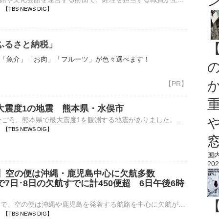
33 【TBS NEWS DIG】
ふるさと納税」
「魚介」「お肉」「フルーツ」が色々選べます！
大震度1の地震 熊本県・水俣市
6日午後9時21分ごろ、熊本県で最大震度1を観測する地震がありました。気象庁によりますと、震源地は熊本県天草・芦北地方で、震源の深さはおよそ10km、地震の規模を示すマグニチュードは2.4と推定されます…
24 【TBS NEWS DIG】
国
202
号】空の便は沖縄・鹿児島中心に欠航多数
Lで7日･8日の欠航すでに計450便超 6日午後6時
台風13号の影響で、空の便は沖縄や鹿児島を発着する航路を中心に欠航が出ています。きょうは全日空と日本航空であわせて98便が欠航となりました。お盆の期間中に下りの移動が始まる、あす（7日）とあさって（8日…
20 【TBS NEWS DIG】