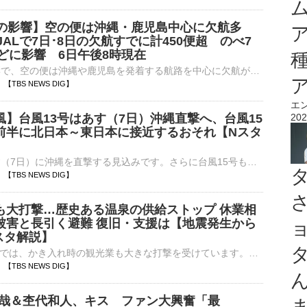
号の影響】空の便は沖縄・鹿児島中心に欠航多
JALで7日･8日の欠航すでに計450便超 のべ7
ほどに影響 6日午後8時現在
台風13号の影響で、空の便は沖縄や鹿児島を発着する航路を中心に欠航が出ています。きょうは全日空と日本航空であわせて100便が欠航となりました。お盆の期間中に下りの移動が始まるあす（7日）とあさって（8日…
17 【TBS NEWS DIG】
エ
風】台風13号はあす（7日）沖縄直撃へ、台風15
202
前半に北日本～東日本に接近するおそれ【Nスタ
台風13号があす（7日）に沖縄を直撃する見込みです。さらに台風15号もお盆休み前半に北日本から東日本に接近するおそれがあり、「ダブル台風」への警戒が必要です。台風13号 沖縄直撃へ井上貴博キャ…
14 【TBS NEWS DIG】
も大打撃…歴史ある温泉の供給ストップ 休業相
被害と長引く避難 復旧・支援は【地震発生から
スタ解説】
今回の熊本地震では、かき入れ時の観光業も大きな打撃を受けています。八代市の温泉街では、温泉の供給がストップ。建物被害も深刻で、営業できない状態となっています。地震は“観光業”にも…
10 【TBS NEWS DIG】
智哉＆杢代和人、キス ファン大興奮「最