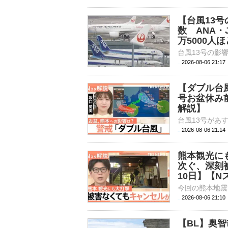
【台風13
数 ANA・
万5000人
2026-08-06 21:
【ダブル台
号お盆休み
解説】
2026-08-06 21:
熊本観光に
次ぐ、深刻
10日】【N
2026-08-06 21:
【BL】奥