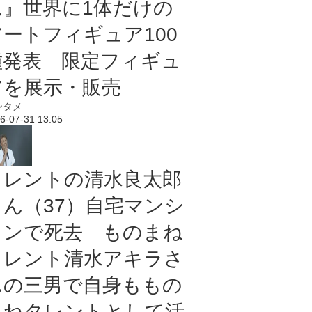
ム』世界に1体だけの
アートフィギュア100
種発表 限定フィギュ
アを展示・販売
ンタメ
6-07-31 13:05
タレントの清水良太郎
さん（37）自宅マンシ
ョンで死去 ものまね
タレント清水アキラさ
んの三男で自身ももの
まねタレントとして活