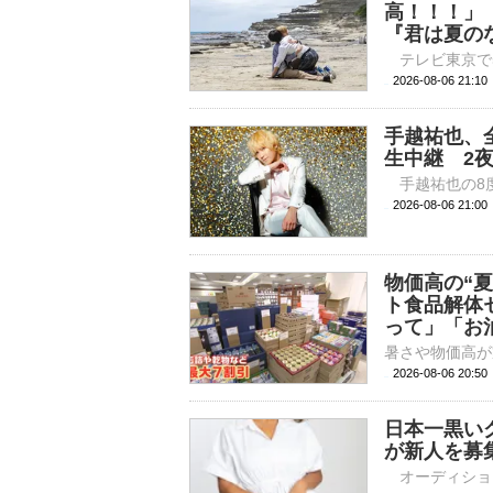
高！！！」
『君は夏の
2026-08-06 
手越祐也、全
生中継 2
2026-08-06 
物価高の“
ト食品解体
って」「お
2026-08-06 20:
日本一黒い
が新人を募