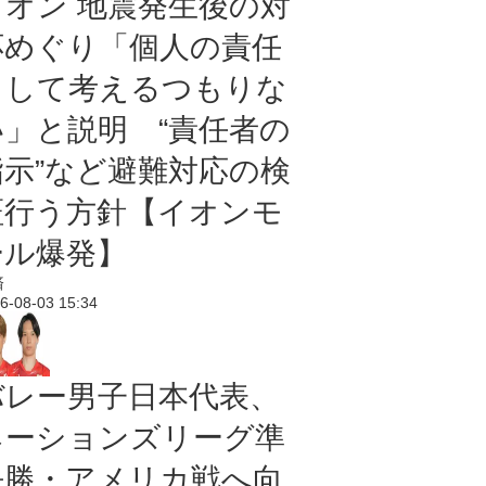
イオン 地震発生後の対
応めぐり「個人の責任
として考えるつもりな
い」と説明 “責任者の
指示”など避難対応の検
証行う方針【イオンモ
ール爆発】
済
6-08-03 15:34
バレー男子日本代表、
ネーションズリーグ準
決勝・アメリカ戦へ向