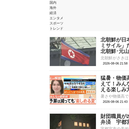
国内
海外
経済
エンタメ
スポーツ
トレンド
北朝鮮が日
ミサイル」
北朝鮮･元
2026-08-06 21:
猛暑・物価
えて！みん
える楽しみ
2026-08-06 21:
財団職員が
弁済 宇都