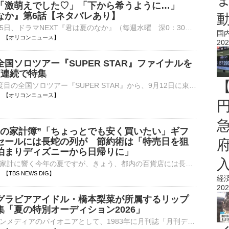
「激萌えでした♡」「下から希うように…」
なか』第6話【ネタバレあり】
テレビ東京で5日、ドラマNEXT『君は夏のなか』（毎週水曜 深0：30）の第6話が放送され、奥智哉と杢代和人のキスシーンに反響が寄せられている。（以下、ネタバレを含みます） 【場面写真】「最高！！！」キスシ⋯
国
21:10 【オリコンニュース】
202
国ソロツアー『SUPER STAR』ファイナルを
夜連続で特集
手越祐也の8度目の全国ソロツアー『SUPER STAR』から、9月12日に東京・Shibuya LOVEZで開催されるファイナル公演の模様をWOWOWが独占生中継する。 【番組カット】ほぼ元カレ…？手越祐也との再会を喜ぶイッテQメン⋯
21:00 【オリコンニュース】
夏の家計簿”「ちょっとでも安く買いたい」ギフ
セールには長蛇の列が 節約術は「特売日を狙
泊まりディズニーから日帰りに」
暑さや物価高が家計に響く今年の夏ですが、きょう、都内の百貨店には長蛇の列！それもそのはず。食品が最大7割引きということで、連日大賑わいのようです。Nスタ「今オープンしました。続々とお客さんたちが入ってい…
50 【TBS NEWS DIG】
経
202
グラビアアイドル・橋本梨菜が所属するリップ
集「夏の特別オーディション2026」
オーディションメディアのパイオニアとして、1983年に月刊誌「月刊デ☆ビュー」を創刊してから、43年間オーディション情報を発信してきた「デビュー」。現在「デビュー」は“日本最大級のオーディション情報サイト”⋯