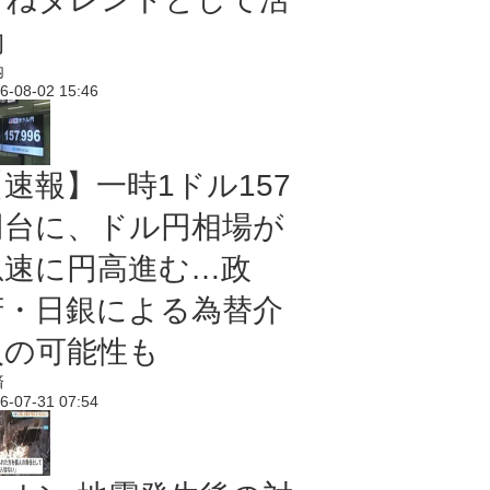
動
内
6-08-02 15:46
【速報】一時1ドル157
円台に、ドル円相場が
急速に円高進む…政
府・日銀による為替介
入の可能性も
済
6-07-31 07:54