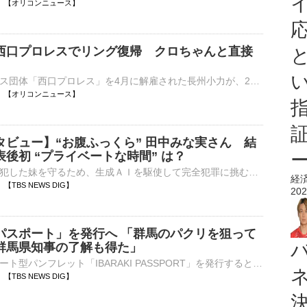
20:48 【オリコンニュース】
西口プロレスでリング復帰 クロちゃんと直接
お笑いプロレス団体「西口プロレス」を4月に解雇された長州小力が、25日にリング復帰することが決定した。前回の新宿FACE7月大会に現れた小力は、カカムーチョに対戦を要求し、因縁対決を期待されたが、カカムーチ⋯
20:47 【オリコンニュース】
タビュー】“お腹ふっくら” 田中みな実さん 結
後初 “プライベートな時間” は？
意図せず殺人を犯した妹を守るため、生成ＡＩを駆使して完全犯罪に挑む姿を描いた映画『5秒で完全犯罪を生成する方法』。完成披露イベントに主演を務めるＷＥＳＴ．の重岡さんらが集結。 映画『5秒で完全…
経
42 【TBS NEWS DIG】
202
パスポート」を発行へ 「群馬のパクリを狙って
群馬県知事の了解も得た」
茨城県がパスポート型パンフレット「IBARAKI PASSPORT」を発行すると発表しました。茨城県の大井川知事はきょうの定例会見で、観光パンフレット「IBARAKI PASSPORT」を発行すると発表…
35 【TBS NEWS DIG】