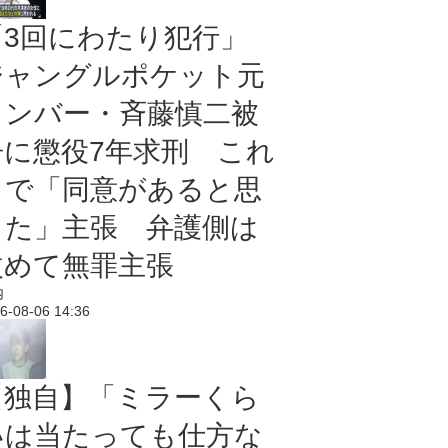
「3回にわたり犯行」
ジャングルポケット元
メンバー・斉藤慎二被
告に懲役7年求刑 これ
まで「同意があると思
った」主張 弁護側は
改めて無罪主張
内
6-08-06 14:36
【独自】「ミラーくら
いは当たっても仕方な