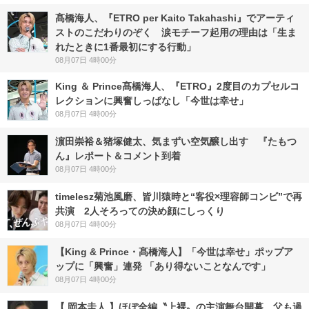
髙橋海人、『ETRO per Kaito Takahashi』でアーティ
ストのこだわりのぞく 涙モチーフ起用の理由は「生ま
れたときに1番最初にする行動」
08月07日 4時00分
King ＆ Prince髙橋海人、『ETRO』2度目のカプセルコ
レクションに興奮しっぱなし「今世は幸せ」
08月07日 4時00分
濵田崇裕＆猪塚健太、気まずい空気醸し出す 『たもつ
ん』レポート＆コメント到着
08月07日 4時00分
timelesz菊池風磨、皆川猿時と“客役×理容師コンビ”で再
共演 2人そろっての決め顔にしっくり
08月07日 4時00分
【King & Prince・髙橋海人】「今世は幸せ」ポップア
ップに「興奮」連発 「あり得ないことなんです」
08月07日 4時00分
【 岡本圭人 】ほぼ全編〝上裸〟の主演舞台開幕 父も過