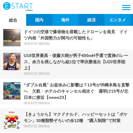
国内
海外
経済
エンタメ
総合
ドイツの空港で爆発物を搭載したドローンを発見 ドイ
ツ内相「外国勢力が関与の可能性も」
08月07日 5時29分
U18世界最高・後藤大樹が男子400mH予選で貫禄のレー
ス、余力を残しながら組1位で準決勝進出【U20世界陸
上】
08月07日 5時20分
“ダブル台風” お盆休みに影響は？13号が沖縄本島を直撃
へ 欠航・ホテルのキャンセル相次ぐ 週明け15号が北
日本に接近【news23】
08月07日 5時06分
【きょうから】マクドナルド、ハッピーセットは「ポケ
モン」30種類勢ぞろいの全12種 “購入制限”で対策
08月07日 5時05分