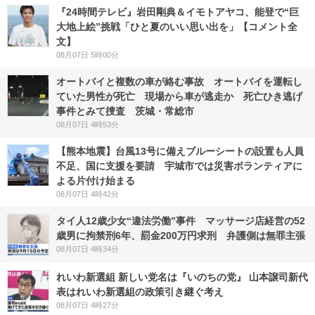
『24時間テレビ』岩田剛典＆イモトアヤコ、能登で“巨
大地上絵”挑戦「ひと夏のいい思い出を」【コメント全
文】
08月07日 5時00分
オートバイと複数の車が絡む事故 オートバイを運転し
ていた男性が死亡 現場から車が逃走か 死亡ひき逃げ
事件とみて捜査 茨城・常総市
08月07日 4時53分
【熊本地震】台風13号に備えブルーシートの設置も人員
不足、国に支援を要請 宇城市では災害ボランティアに
よる片付け始まる
08月07日 4時42分
タイ人12歳少女“違法労働”事件 マッサージ店経営の52
歳男に拘禁刑6年、罰金200万円求刑 弁護側は無罪主張
08月07日 4時34分
れいわ新選組 新しい党名は『いのちの党』 山本譲司新代
表はれいわ新選組の政策引き継ぐ考え
08月07日 4時27分