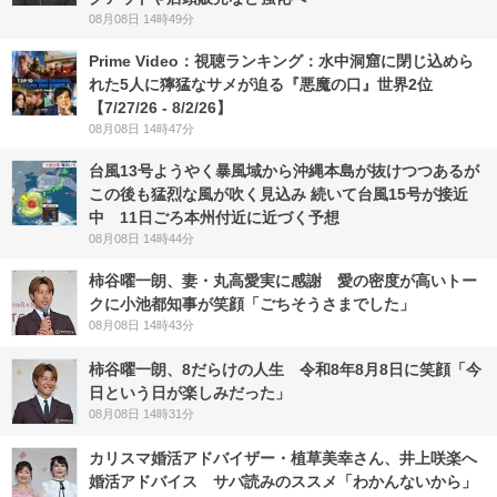
08月08日 14時49分
Prime Video：視聴ランキング：水中洞窟に閉じ込めら
れた5人に獰猛なサメが迫る『悪魔の口』世界2位
【7/27/26 - 8/2/26】
08月08日 14時47分
台風13号ようやく暴風域から沖縄本島が抜けつつあるが
この後も猛烈な風が吹く見込み 続いて台風15号が接近
中 11日ごろ本州付近に近づく予想
08月08日 14時44分
柿谷曜一朗、妻・丸高愛実に感謝 愛の密度が高いトー
クに小池都知事が笑顔「ごちそうさまでした」
08月08日 14時43分
柿谷曜一朗、8だらけの人生 令和8年8月8日に笑顔「今
日という日が楽しみだった」
08月08日 14時31分
カリスマ婚活アドバイザー・植草美幸さん、井上咲楽へ
婚活アドバイス サバ読みのススメ「わかんないから」