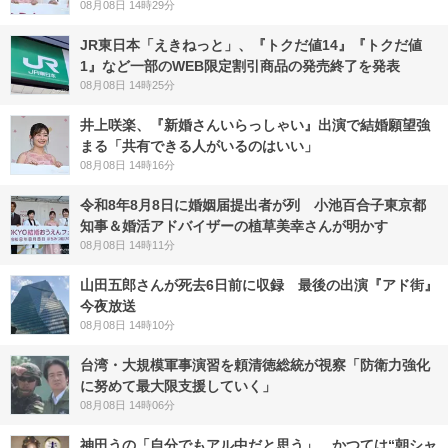
08月08日 14時29分
JR東日本「えきねっと」、『トクだ値14』『トクだ値
1』など一部のWEB限定割引商品の発売終了を発表
08月08日 14時25分
井上咲楽、『新婚さんいらっしゃい』出演で結婚願望強
まる「共有できる人がいるのはいい」
08月08日 14時16分
令和8年8月8日に婚姻届提出者が列 小池百合子東京都
知事＆婚活アドバイザーの植草美幸さんが明かす
08月08日 14時11分
山田五郎さんが死去6日前に収録 最後の出演『アド街』
今夜放送
08月08日 14時10分
台湾・大規模軍事演習を頼清徳総統が視察「防衛力強化
に努めて最大限支援していく」
08月08日 14時06分
神田うの「自分でもアル中だと思う」 かつては“朝シャ