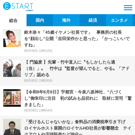
国内
海外
経済
エンタメ
総合
鈴木奈々「45歳イケメン社長です」 事務所の社長
を“顔出し”公開「吉田栄作かと思った」「かっこいいで
すね」
08月08日 15時10分
【 門脇麦 】先輩・竹中直人に〝もしかしたら適
（当）」〟 竹中は〝監督が望んでると、やる〟「アド
リブ」認める
08月08日 15時00分
【令和8年8月8日】宇都宮・今泉八坂神社、“八づく
し”御朱印に注目 初の試みも品切れに 取材に宮司「驚
きました」
08月08日 14時54分
「受けるんじゃないかな」食料品の消費税率引き下げ
ロイヤルホスト展開のロイヤルHD社長が影響懸念 テイ
クアウトや店頭販売など強化へ