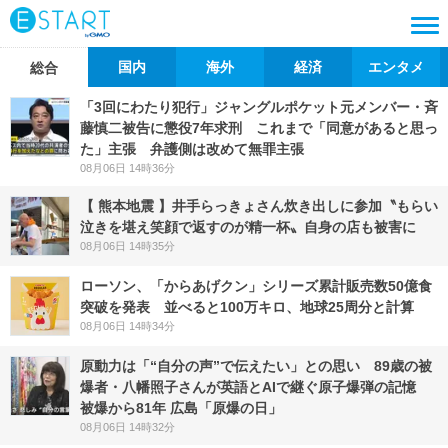
国内
海外
経済
エンタメ
総合
「3回にわたり犯行」ジャングルポケット元メンバー・斉
藤慎二被告に懲役7年求刑 これまで「同意があると思っ
た」主張 弁護側は改めて無罪主張
08月06日 14時36分
【 熊本地震 】井手らっきょさん炊き出しに参加〝もらい
泣きを堪え笑顔で返すのが精一杯〟自身の店も被害に
08月06日 14時35分
ローソン、「からあげクン」シリーズ累計販売数50億食
突破を発表 並べると100万キロ、地球25周分と計算
08月06日 14時34分
原動力は「“自分の声”で伝えたい」との思い 89歳の被
爆者・八幡照子さんが英語とAIで継ぐ原子爆弾の記憶
被爆から81年 広島「原爆の日」
08月06日 14時32分