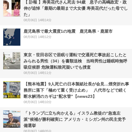
【 訃報 】寿美花代さん死去 94歳 息子の高嶋政宏・政
伸が追悼「最期の最期まで大女優 寿美花代だった母でし
た」
08月06日 14時14分
鹿児島県で最大震度1の地震 鹿児島県・鹿屋市
08月06日 14時12分
東京・世田谷区で居眠り運転で交通死亡事故起こしたと
みられる男性（34）を書類送検 当時男性は睡眠時無呼
吸症候群 危険運転致死疑いでも捜査
08月06日 14時11分
【熊本地震】9人死亡の日本製紙社長が会見…煙突折れ事
務所に落下「極めて重く受け止め」 八代市などで続く
断水解消のカギは“配水管”【news23】
08月06日 14時10分
「トランプに立ち向かえる」イスラム教徒の“急進左
派”候補が勝利確実に アメリカ・ミシガン州の民主党予
備選挙
08月06日 14時05分