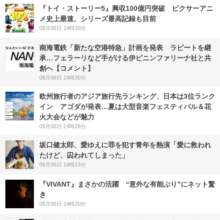
『トイ・ストーリー5』興収100億円突破 ピクサーアニ
メ史上最速、シリーズ最高記録も目前
08月06日 14時30分
南海電鉄「新たな空港特急」計画を発表 ラピートを継
承…フェラーリなど手がける伊ピニンファリーナ社と共
創へ【コメント】
08月06日 14時30分
欧州旅行者のアジア旅行先ランキング、日本は3位ランク
イン アゴダが発表…夏は大型音楽フェスティバル＆花
火大会などが魅力
08月06日 14時28分
坂口健太郎、愛ゆえに罪を犯す青年を熱演「愛に救われ
たけど、囚われてしまった」
08月06日 14時23分
『VIVANT』まさかの活躍 “意外な有能ぶり”にネット驚
き
08月06日 14時20分