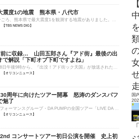
大震度1の地震 熊本県・八代市
8日午後9時23分ごろ、熊本県で最大震度1を観測する地震がありました。気象庁によりますと、震源地は熊本県熊本地方で、震源の深さはごく浅い、地震の規模を示すマグニチュードは2.9と推定されます。この地震に…
27 【TBS NEWS DIG】
日前に収録… 山田五郎さん『アド街』最後の出
オで解説「下町オブ下町ですよね」
テレビ東京で8日午後9時から、『出没！アド街ック天国』が放送された。先月14日に死去した山田五郎さんの最後の出演回で、山田さんはスタジオで解説した。 【写真】亡くなる6日前…スタジオで笑みを浮かべる山田五⋯
21:20 【オリコンニュース】
P、30周年に向けたツアー開幕 怒涛のダンスパフ
国
202
で魅了
ボーカル＆パフォーマンスグループ・DA PUMPの全国ツアー「LIVE DA PUMP 2026 ROAD 2 DA 30th」が8日、埼玉・戸田市文化会館で幕を開けた。 【写真】かっけぇ！パフォーマンスを繰り広げるDA PUMP 1997年6月11⋯
21:03 【オリコンニュース】
I、2nd コンサートツアー初日公演を開催 史上初