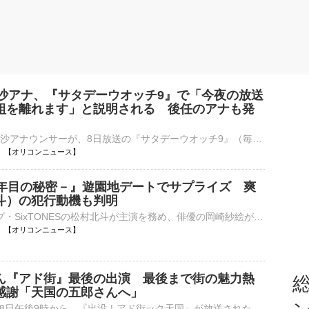
理沙アナ、『サタデーウオッチ9』で「今夜の放送
組を離れます」と説明される 後任のアナも発
NHKの林田理沙アナウンサーが、8日放送の『サタデーウオッチ9』（毎週土曜 後9：00）に出演。山下毅解説委員から「今夜の放送をもって林田キャスターは番組を離れます」と説明された。 【動画】才色兼備！NHK林⋯
22:14 【オリコンニュース】
5年目の秘密－』遊園地デートでサプライズ 爽
斗）の犯行動機も判明
6人組グループ・SixTONESの松村北斗が主演を務め、俳優の岡崎紗絵が共演する、日本テレビ系土曜ドラマ『告白－25年目の秘密－』（毎週土曜 後9：00～後9：54）の第5話が8日に放送された。 【場面写真】好き！が⋯
21:54 【オリコンニュース】
ん『アド街』最後の出演 最後まで街の魅力熱
総
感謝「天国の五郎さんへ」
テレビ東京で8日午後9時から、『出没！アド街ック天国』が放送された。先月14日に死去した山田五郎さんの最後の出演回で、番組はテロップで感謝を伝えた。 【写真】亡くなる6日前…スタジオで笑みを浮かべる山田五⋯