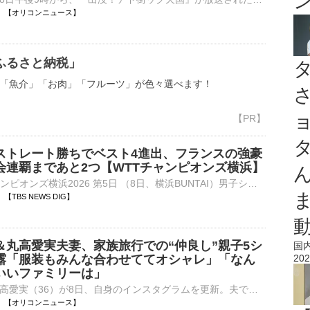
21:52 【オリコンニュース】
ふるさと納税」
「魚介」「お肉」「フルーツ」が色々選べます！
ストレート勝ちでベスト4進出、フランスの強豪
会連覇まであと2つ【WTTチャンピオンズ横浜】
■卓球 WTTチャンピオンズ横浜2026 第5日 （8日、横浜BUNTAI）男子シングルス準々決勝で前回王者の張本智和（23、世界ランク5位）は、フランスのA.ルブラン（22、同10位）をゲームカウント…
46 【TBS NEWS DIG】
＆丸高愛実夫妻、家族旅行での“仲良し”親子5シ
国
露「服装もみんな合わせててオシャレ」「なん
202
いいファミリーは」
タレントの丸高愛実（36）が8日、自身のインスタグラムを更新。夫でサッカー元日本代表の柿谷曜一朗（36）と3人の子どもたちと家族旅行を満喫する様子を披露した。 【動画】「なんだこのかわいいファミリーは」家⋯
21:40 【オリコンニュース】