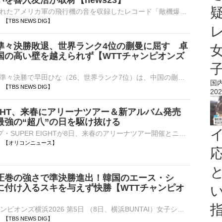
を喜入友浩が取材【news23】
戦争中に発売されたアメリカ軍の飛行機の音を収録したレコード「敵機爆音集」。当時、日本はこのレコードで敵の飛行機の爆音を覚えて、空襲に備えるよう国民に求めていました。戦時中「役立たず」と言われ、差別を受け…
40 【TBS NEWS DIG】
準々決勝敗退、世界ランク4位の蒯曼に屈す 卓
国の高い壁を越えられず【WTTチャンピオンズ
女子シングルス準々決勝で早田ひな（26、世界ランク7位）は、中国の蒯曼（22、同4位）をゲームカウント1ー4（7ー11、8ー11、4ー11、12ー10、6－11）で敗れ、準決勝進出とはならなかった。卓球…
国
40 【TBS NEWS DIG】
202
EIGHT、来春にアリーナツアー＆新アルバム発売
最強の“超八”の日を駆け抜ける
5人組グループ・SUPER EIGHTが8日、来春のアリーナツアー開催とニューアルバムの発売決定を発表した。ツアーおよびアルバムの詳細は後日発表予定となっており、来春に向けた新たな展開に期待が高まっている。 【⋯
20:30 【オリコンニュース】
圧巻の強さで準決勝進出！韓国のエース・シ
に付け入るスキを与えず快勝【WTTチャンピオ
■卓球 WTTチャンピオンズ横浜2026 第5日 （8日、横浜BUNTAI）女子シングルス準々決勝で張本美和（18、世界ランク3位）は、韓国のシン・ユビン（22、同10位）をゲームカウント4ー1（11ー…
20 【TBS NEWS DIG】