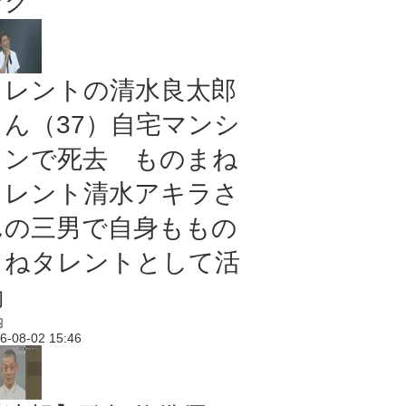
ング
タレントの清水良太郎
さん（37）自宅マンシ
ョンで死去 ものまね
タレント清水アキラさ
んの三男で自身ももの
まねタレントとして活
動
内
6-08-02 15:46