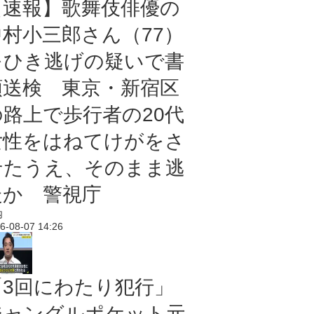
【速報】歌舞伎俳優の
中村小三郎さん（77）
をひき逃げの疑いで書
類送検 東京・新宿区
の路上で歩行者の20代
女性をはねてけがをさ
せたうえ、そのまま逃
走か 警視庁
内
6-08-07 14:26
「3回にわたり犯行」
ジャングルポケット元