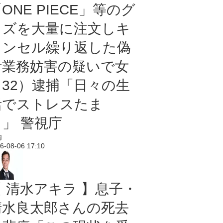
ONE PIECE」等のグ
ッズを大量に注文しキ
ャンセル繰り返した偽
計業務妨害の疑いで女
（32）逮捕「日々の生
活でストレスたま
り」 警視庁
内
6-08-06 17:10
【 清水アキラ 】息子・
清水良太郎さんの死去