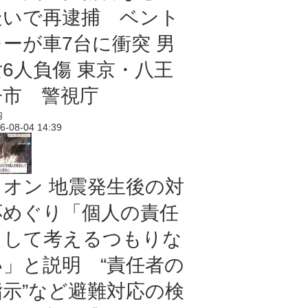
疑いで再逮捕 ベント
レーが車7台に衝突 男
女6人負傷 東京・八王
子市 警視庁
内
6-08-04 14:39
イオン 地震発生後の対
応めぐり「個人の責任
として考えるつもりな
い」と説明 “責任者の
指示”など避難対応の検