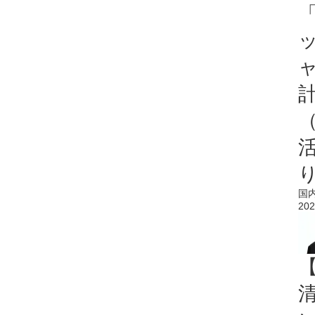
「
国
202