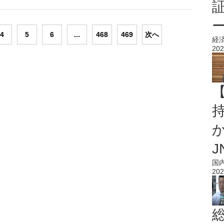
4
5
6
...
468
469
次へ
経
202
持
J
国
202