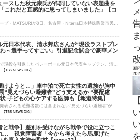
ュースした秋元康氏が作詞していない表題曲を
氏「これだと直感的に思ってしまいました」【コ
】
昭和歌謡グループ・MATSURIが8日、名古屋・Niterra日本特殊陶業市民会館ビレッジホール2nd コンサートツアーで「MATSURI 2nd コンサートツアー～歌う門には福来る〜」の初日公演を開催。史上初めて秋元康氏プロデ⋯
ル元日本代表、清水邦広さんが“現役ラストプレ
たわ～選手ってすごい」引退記念試合で豪華メン
今シーズン限りで現役を引退したバレーボール元日本代表キャプテン、清水邦広さん（39）の引退記念セレモニー「GORI LAST MATCH」が8日、大阪で行われ、エキシビションマッチでは2008年北京五輪…
国
47 【TBS NEWS DIG】
202
届けようと…」車中泊で死亡女性の遺族が胸中
震“見えづらい避難者”どう支えるか “要配慮
現状 子どもの心ケアする医師も【報道特集】
熊本地震では、発表される避難者数には含まれない“見えづらい避難者”が数多くいます。その一人で、車中泊のすえ死亡した女性の遺族が胸中を語りました。また、避難所では被災生活に特別な配…
44 【TBS NEWS DIG】
者と戦争】差別を受けながら戦争で役に立つこ
れ… 視覚障害者「今から考えたら馬鹿げた