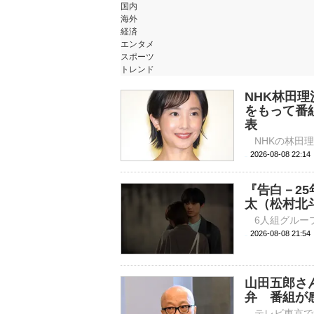
国内
海外
経済
エンタメ
スポーツ
トレンド
NHK林田
をもって番
表
2026-08-08 
『告白－2
太（松村北
2026-08-08 
山田五郎さ
弁 番組が