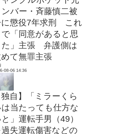
メンバー・斉藤慎二被
告に懲役7年求刑 これ
まで「同意があると思
った」主張 弁護側は
改めて無罪主張
内
6-08-06 14:36
【独自】「ミラーくら
いは当たっても仕方な
いと」運転手男（49）
を過失運転傷害などの