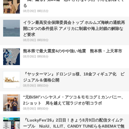
る
08月09日 8時15分
イラン最高安全保障委員会トップ ホルムズ海峡の通航再
開に6つの条件提示 アメリカに制裁や海上封鎖の解除な
ど要求
08月09日 8時09分
熊本県で最大震度4のやや強い地震 熊本県・上天草市
08月09日 8時06分
『ヤッターマン』ドロンジョ様、18金フィギュア化 ビ
ジュアル＆価格公開
08月09日 8時03分
“元BiSH”ハシヤスメ・アツコ＆モモコグミカンパニー、
2ショット 局を越えて冠ラジオが初コラボ
08月09日 8時00分
『LuckyFes'26』2日目！きょう8月9日の配信タイムテ
ーブル NiziU、ILLIT、CANDY TUNEらをABEMAで無