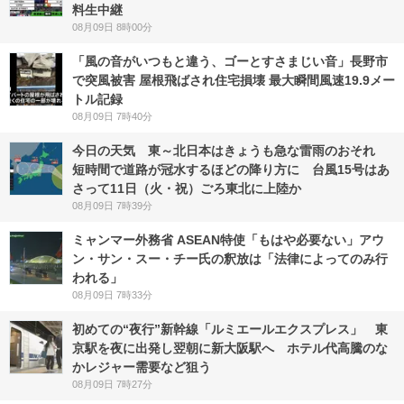
料生中継
08月09日 8時00分
「風の音がいつもと違う、ゴーとすさまじい音」長野市
で突風被害 屋根飛ばされ住宅損壊 最大瞬間風速19.9メー
トル記録
08月09日 7時40分
今日の天気 東～北日本はきょうも急な雷雨のおそれ
短時間で道路が冠水するほどの降り方に 台風15号はあ
さって11日（火・祝）ごろ東北に上陸か
08月09日 7時39分
ミャンマー外務省 ASEAN特使「もはや必要ない」アウ
ン・サン・スー・チー氏の釈放は「法律によってのみ行
われる」
08月09日 7時33分
初めての“夜行”新幹線「ルミエールエクスプレス」 東
京駅を夜に出発し翌朝に新大阪駅へ ホテル代高騰のな
かレジャー需要など狙う
08月09日 7時27分