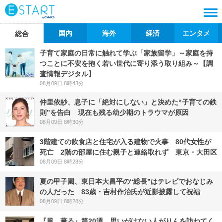
国内
海外
経済
エンタメ
総合
子育て家庭の日常に触れて学ぶ「家族留学」～家庭を持
つことに不安を抱く若い世代に寄り添う取り組み～【調
査情報デジタル】
08月09日 8時43分
仲里依紗、息子に「絶対にしない」と決めた“子育ての鉄
則”を告白 現在も残る幼少期のトラウマが原因
08月09日 8時30分
3階建ての飲食店と住宅が入る建物で火事 80代女性が
死亡 2階の部屋に住む親子と連絡取れず 東京・大田区
08月09日 8時28分
夏の甲子園、東日本大昌平の“総長”はテレビでおなじみ
の人だった 83歳・吉村作治氏が近影披露して祝福
08月09日 8時28分
『風、薫る』第20週 思いがけない人がりんを訪ねてく