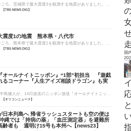
8日午前3時41分ごろ、茨城県で最大震度3を観測する地震がありました。気象庁によりますと、震源地は茨城県北部で、震源の深さはおよそ10km、地震の規模を示すマグニチュードは3.9と推定されます。この地震…
45 【TBS NEWS DIG】
大震度1の地震 熊本県・八代市
8日午前3時22分ごろ、熊本県で最大震度1を観測する地震がありました。気象庁によりますと、震源地は熊本県熊本地方で、震源の深さはごく浅い、地震の規模を示すマグニチュードは2.5と推定されます。この地震に…
25 【TBS NEWS DIG】
国
202
『オールナイトニッポン』“1部”初担当 『遊戯
れるコーナー『人生アイズ相談ドラゴン』も実
歌手で俳優の中島健人が、14日放送のニッポン放送『オールナイトニッポン』（深1：00）でパーソナリティを担当することが決定した。3rdシングル「鬼事/Fiction Love」が19日にリリースされることを記念して、中島⋯
03:00 【オリコンニュース】
が日本列島へ 帰省ラッシュスタートも空の便は
 沖縄では「持病の薬」「血圧測定器」を避難所
齢者も 週明け15号も本州へ【news23】