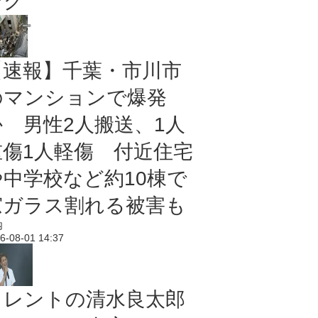
ング
【速報】千葉・市川市
のマンションで爆発
か 男性2人搬送、1人
重傷1人軽傷 付近住宅
や中学校など約10棟で
窓ガラス割れる被害も
内
6-08-01 14:37
タレントの清水良太郎