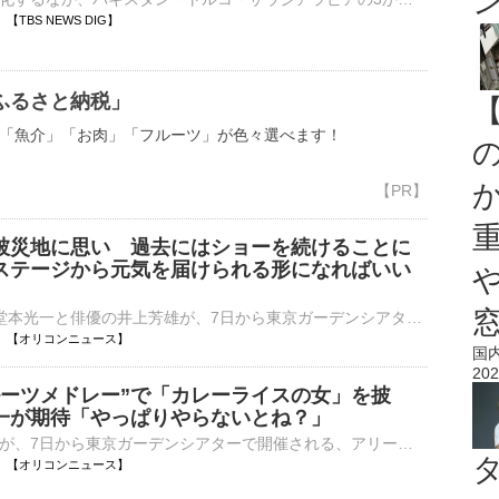
00 【TBS NEWS DIG】
ふるさと納税」
「魚介」「お肉」「フルーツ」が色々選べます！
被災地に思い 過去にはショーを続けることに
ステージから元気を届けられる形になればいい
DOMOTOの堂本光一と俳優の井上芳雄が、7日から東京ガーデンシアターで開催される、アリーナツアー『New HISTORY COMING ARENA LIVE -The Imperial Theatre Symphony-』開幕記念会見に登壇した。会場には先月発生し⋯
04:00 【オリコンニュース】
国
202
ルーツメドレー”で「カレーライスの女」を披
一が期待「やっぱりやらないとね？」
俳優のソニンが、7日から東京ガーデンシアターで開催される、アリーナツアー『New HISTORY COMING ARENA LIVE -The Imperial Theatre Symphony-』開幕記念会見にホストを務める堂本光一、井上陽水とともに登壇した⋯
04:00 【オリコンニュース】