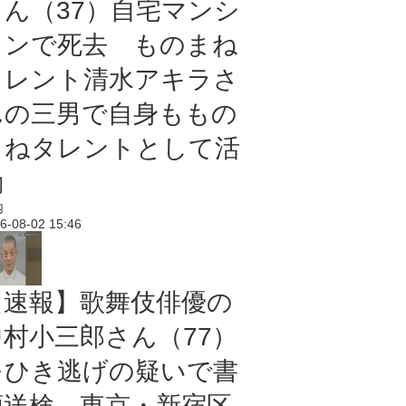
さん（37）自宅マンシ
ョンで死去 ものまね
タレント清水アキラさ
んの三男で自身ももの
まねタレントとして活
動
内
6-08-02 15:46
【速報】歌舞伎俳優の
中村小三郎さん（77）
をひき逃げの疑いで書
類送検 東京・新宿区