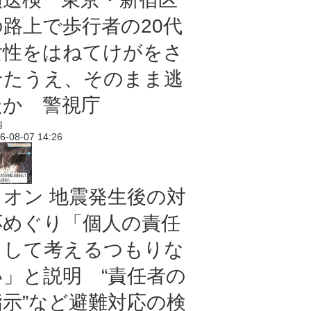
の路上で歩行者の20代
女性をはねてけがをさ
せたうえ、そのまま逃
走か 警視庁
内
6-08-07 14:26
イオン 地震発生後の対
応めぐり「個人の責任
として考えるつもりな
い」と説明 “責任者の
指示”など避難対応の検