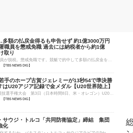
多額の払戻金得るも申告せず 約1億3000万円
務署職員を懲戒免職 過去には納税者から約1億
受け取り
税務署の現役職員が脱税。懲戒免職です。競艇で的中して多額の払戻金を得ていながら確定申告せず、1億3000万円あまりを脱税したなどとして、茨城県内の税務署に勤務する男性職員が懲戒免職になりました。また、こ…
14 【TBS NEWS DIG】
H若手のホープ古賀ジェレミーが13秒54で準決勝
すはU20アジア記録で金メダル【U20世界陸上】
■U20世界陸上競技選手権大会 第3日（日本時間8日、米・オレゴン）U20カテゴリの世界No.1決定戦『U20世界陸上』の男子110mハードル（99.0cm）の予選に古賀ジェレミー（19、順天堂大）が登…
01 【TBS NEWS DIG】
・サウジ・トルコ「共同防衛協定」締結 集団
総
強化
中東情勢が緊迫化するなか、パキスタン・トルコ・サウジアラビアの3か国は、集団的安全保障の強化を目的とした「共同防衛協定」を締結しました。パキスタンのシャリフ首相とトルコのエルドアン大統領は7日、訪問先の…