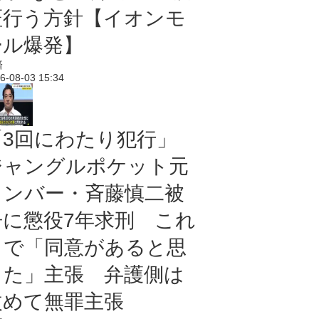
証行う方針【イオンモ
ール爆発】
済
6-08-03 15:34
「3回にわたり犯行」
ジャングルポケット元
メンバー・斉藤慎二被
告に懲役7年求刑 これ
まで「同意があると思
った」主張 弁護側は
改めて無罪主張