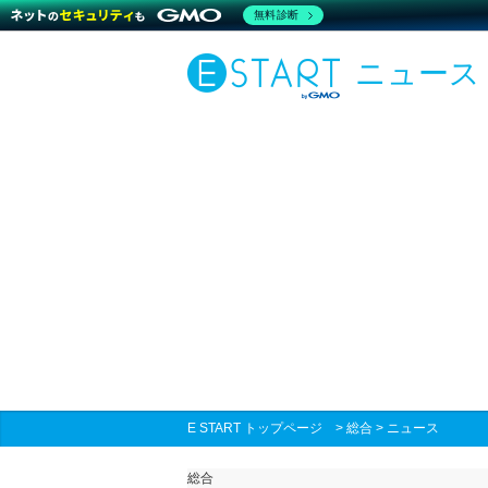
無料診断
ニュース
E START トップページ
>
総合
>
ニュース
総合