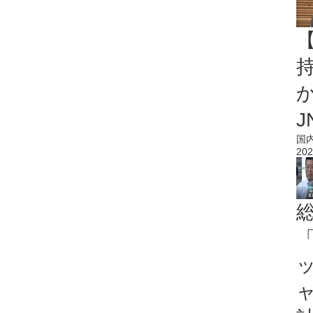
持
J
国
202
「