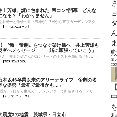
井上芳雄、謎に包まれた“帝コン”開幕 どんな
になる？「わかりません」
DOMOTOの堂本光一と俳優の井上芳雄が、7日から東京ガーデンシアターで開催される、アリーナツアー『New HISTORY COMING ARENA LIVE -The Imperial Theatre Symphony-』開幕記念会見に登壇した。謎のベールに包まれ⋯
04:00 【オリコンニュース】
一 】〝新・帝劇〟をつなぐ架け橋へ 井上芳雄も
災者へメッセージ 「一緒に頑張っていこう」
7日、堂本光一さん、井上芳雄さんがコンサートのホストを務める『New HISTORY COMING ARENA LIVE -The Imperial Theatre Symphony-』（通称:「帝コン…
国
00 【TBS NEWS DIG】
202
乃木坂46卒業以来のアリーナライブ 帝劇の名
虚な姿勢「最初で最後かも…」
俳優の桜井玲香が、7日から東京ガーデンシアターで開催される、アリーナツアー『New HISTORY COMING ARENA LIVE -The Imperial Theatre Symphony-』開幕記念会見にホストを務める堂本光一、井上陽水とともに登壇し⋯
04:00 【オリコンニュース】
大震度3の地震 茨城県・日立市