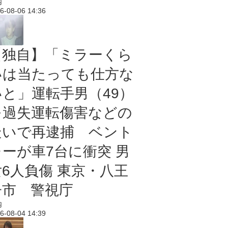
内
6-08-06 14:36
【独自】「ミラーくら
いは当たっても仕方な
いと」運転手男（49）
を過失運転傷害などの
疑いで再逮捕 ベント
レーが車7台に衝突 男
女6人負傷 東京・八王
子市 警視庁
内
6-08-04 14:39