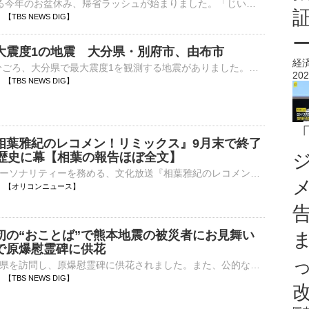
最大9連休となる今年のお盆休み、帰省ラッシュが始まりました。「じいじたち、奈良に会いに行く。1年ぶり」楽しいお盆休みの始まり、ですが…。7日午後7時ごろの鹿児島県・沖永良部島、激しい雨と風で木が揺れてい…
57 【TBS NEWS DIG】
大震度1の地震 大分県・別府市、由布市
経
8日午前1時10分ごろ、大分県で最大震度1を観測する地震がありました。気象庁によりますと、震源地は大分県西部で、震源の深さはおよそ10km、地震の規模を示すマグニチュードは2.8と推定されます。この地震…
202
13 【TBS NEWS DIG】
相葉雅紀のレコメン！リミックス』9月末で終了
の歴史に幕【相葉の報告ほぼ全文】
相葉雅紀がパーソナリティーを務める、文化放送『相葉雅紀のレコメン！リミックス』（毎週金曜 深0：00）の公式Xが、7日深夜に更新。9月末で終了することを発表した。 【写真】相葉雅紀がステージの上できらめく⋯
01:11 【オリコンニュース】
初の“おことば”で熊本地震の被災者にお見舞い
で原爆慰霊碑に供花
悠仁さまが広島県を訪問し、原爆慰霊碑に供花されました。また、公的な行事で初めてとなる“おことば”を述べられました。秋篠宮家の長男・悠仁さまは、広島市の平和記念公園を訪れ、原爆慰霊碑の前まで真剣な表情で歩…
04 【TBS NEWS DIG】