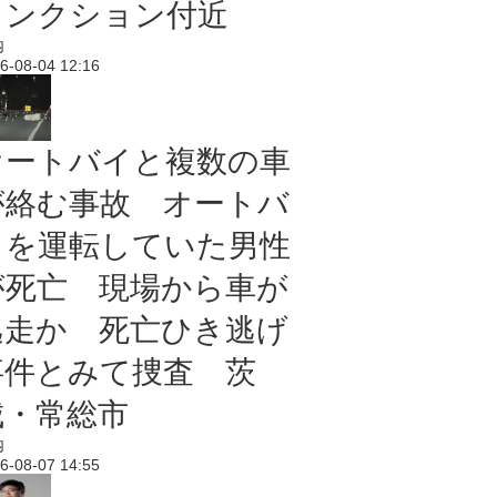
ャンクション付近
内
6-08-04 12:16
オートバイと複数の車
が絡む事故 オートバ
イを運転していた男性
が死亡 現場から車が
逃走か 死亡ひき逃げ
事件とみて捜査 茨
城・常総市
内
6-08-07 14:55