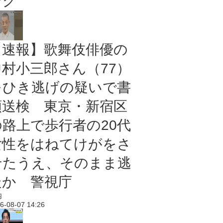
ング
【速報】歌舞伎俳優の
中村小三郎さん（77）
をひき逃げの疑いで書
類送検 東京・新宿区
の路上で歩行者の20代
女性をはねてけがをさ
せたうえ、そのまま逃
走か 警視庁
内
6-08-07 14:26