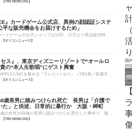
35 【TBS NEWS DIG】
IECE』カードゲーム公式店、異例の顔認証システ
公平な販売機会をお届けするため」
ONE PIECEカードゲームの公式ショップは10日、22日より商品販売時における顔認証システムを導入することを発表した。 【画像】迫力やばい！『刃牙』作者が絵柄担当した『ワンピース』新カード 公式サイトでは⋯
12:33 【オリコンニュース】
国
ミセス』、東京ディズニーリゾートで“オールロ
202
元貴の“本人生歌唱”にゲスト興奮
Mrs. GREEN APPLEがMCを務める『テレビ×ミセス』（TBS系／毎週月曜 後8：55）がきょう10日、放送される。今回はスタジオを飛び出し、東京ディズニーリゾートでのオールロケSPとした内容となっている。また、ライ⋯
12:31 【オリコンニュース】
が58歳長男に踏みつけられ死亡 長男は「介護で
いた」と供述、日常的に暴行か 大阪・岬町
大阪府岬町で80歳の女性が58歳の長男に踏みつけられ死亡した事件で、傷害致死の疑いで逮捕された釣野嘉樹容疑者（58）がけさ、送検されました。女性の死因はろっ骨が8本折れたことによる外傷性ショックで、調べ…
30 【TBS NEWS DIG】