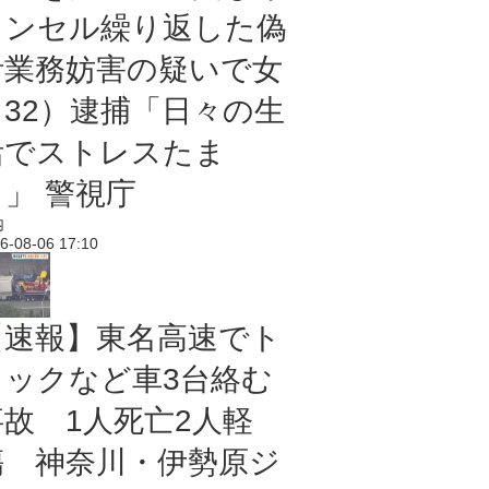
ャンセル繰り返した偽
計業務妨害の疑いで女
（32）逮捕「日々の生
活でストレスたま
り」 警視庁
内
6-08-06 17:10
【速報】東名高速でト
ラックなど車3台絡む
事故 1人死亡2人軽
傷 神奈川・伊勢原ジ