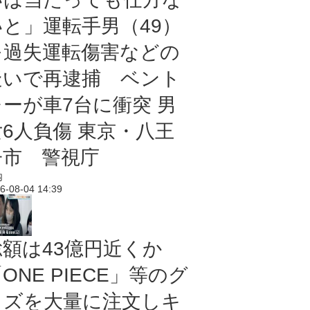
いと」運転手男（49）
を過失運転傷害などの
疑いで再逮捕 ベント
レーが車7台に衝突 男
女6人負傷 東京・八王
子市 警視庁
内
6-08-04 14:39
総額は43億円近くか
ONE PIECE」等のグ
ッズを大量に注文しキ