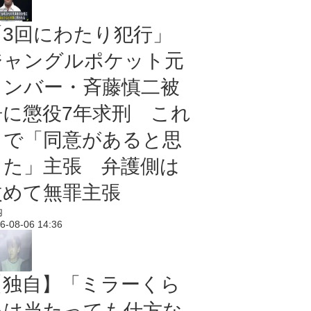
「3回にわたり犯行」
ジャングルポケット元
メンバー・斉藤慎二被
告に懲役7年求刑 これ
まで「同意があると思
った」主張 弁護側は
改めて無罪主張
内
6-08-06 14:36
【独自】「ミラーくら
いは当たっても仕方な