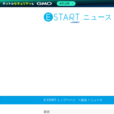
無料診断
ニュース
E START トップページ
>
総合
>
ニュース
総合