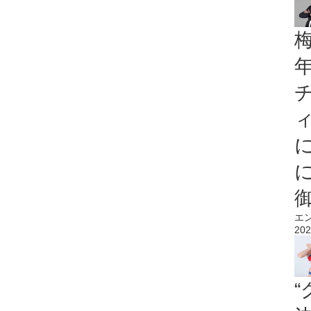
エ
202