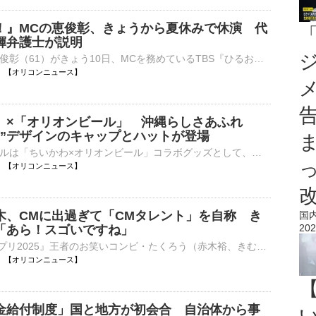
！』MCの恵俊彰、きょうから夏休みで休演 代
輝弁護士が説明
タレントの恵俊彰（61）がきょう10日、MCを務めているTBS『ひるおび！』（月～金 前10：25）を欠席。代役を八代英輝弁護士が務め、夏休みを取得中と説明した。 【写真】俳優モード！日曜劇場に出演した恵俊彰⋯
12:46 【オリコンニュース】
」×「オリオンビール」 沖縄らしさあふれ
ー”デザインのキャップとハットが登場
オリオンビールは「ちいかわ×オリオンビール」コラボグッズとして、シーサーをデザインした「キャップ」と「サファリハット」を、21日より発売する。 【写真】シンプルで合わせやすい！ベージュのキャップ 「⋯
12:42 【オリコンニュース】
木、CMに出過ぎて「CMタレント」を自称 き
国
202
「あら！スゴいですね」
『M-1グランプリ2025』王者のお笑いコンビ・たくろう（赤木裕、きむらバンド）が10日、都内で行われた花王「リセッシュ」の新TVCM公開記念「無自覚臭リセット隊」隊長・副隊長任命式に参加した。 【写真】焼肉を⋯
12:42 【オリコンニュース】
金給付制度」国と地方が初会合 自治体から事