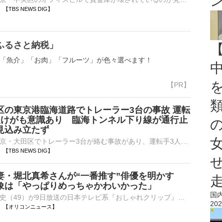
57 【TBS NEWS DIG】
ふるさと納税」
「魚介」「お肉」「フルーツ」が色々選べます！
区の東京港臨海道路でトレーラー3台の事故 運転
人けがも意識あり 臨海トンネル下り線が通行止
見込み立たず
きょう午前、東京・大田区でトレーラー3台が絡む事故があり、運転手3人がけがをしました。中央分離帯を乗り越え、道路をふさぐトレーラー。その隣には、破損した別のトレーラーも止まっています。午前10時すぎ、大…
57 【TBS NEWS DIG】
妻・堀北真希さんが“一番推す”俳優を明かす
象は「やっぱりめっちゃかわいかった」
国
俳優の山本耕史（49）が9日放送の日本テレビ系『おしゃれクリップ』（毎週日曜 後10：00）にVTR出演。妻の堀北真希さんが“推し”と話す俳優を明かした。 【写真】山本耕史＆堀北真希さんのツーショット この日⋯
202
12:49 【オリコンニュース】