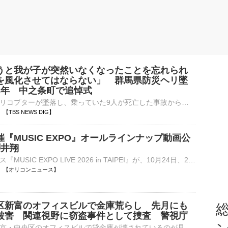
うと我が子が突然いなくなったことを忘れられ
を風化させてはならない」 群馬県防災ヘリ墜
8年 中之条町で追悼式
群馬県の防災ヘリコプターが墜落し、乗っていた9人が死亡した事故からきょうで8年です。先ほど、中之条町で追悼式が行われました。この事故は2018年8月、群馬県の防災ヘリ「はるな」が長野県との県境の山中に墜…
01 【TBS NEWS DIG】
『MUSIC EXPO』オールラインナップ動画公
櫻井翔
大型音楽フェス『MUSIC EXPO LIVE 2026 in TAIPEI』が、10月24日、25日の2日間にわたって、台湾のTAIPEI ARENAで開催される。それに先立って、きょう10日にオールラインナップ動画が公開された。 【ライブ写真】⋯
13:00 【オリコンニュース】
区新富のオフィスビルで金庫荒らし 先月にも
総
被害 関連視野に窃盗事件として捜査 警視庁
きょう未明、東京・中央区のオフィスビルで貸金庫が壊されているのが見つかりました。先月にも同じ場所の金庫が壊されていて、警視庁は関連を調べています。きょう午前1時40分すぎ、中央区新富のオフィスビルにある…