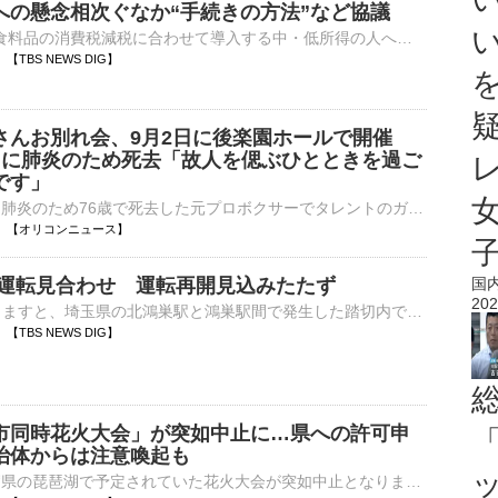
への懸念相次ぐなか“手続きの方法”など協議
来年4月からの食料品の消費税減税に合わせて導入する中・低所得の人への新たな現金給付制度について、国と地方がきょう、初会合を開きました。全国知事会などの代表者が参加し、▼国と地方の具体的な役割分担や、▼給…
39 【TBS NEWS DIG】
さんお別れ会、9月2日に後楽園ホールで開催
月に肺炎のため死去「故人を偲ぶひとときを過ご
です」
今年6月2日、肺炎のため76歳で死去した元プロボクサーでタレントのガッツ石松（本名・鈴木有二）さんのお別れ会が、9月2日に東京・後楽園ホールで開催すると発表された。 【親子写真】ガッツ石松さん、愛娘・鈴木⋯
12:38 【オリコンニュース】
が運転見合わせ 運転再開見込みたたず
国
202
JR東日本によりますと、埼玉県の北鴻巣駅と鴻巣駅間で発生した踏切内での脱輪の影響でJR高崎線は東京駅と高崎駅の間の上下線で運転を見合わせています。運転再開のめどはたっていないということです。…
36 【TBS NEWS DIG】
市同時花火大会」が突如中止に…県への許可申
「
治体からは注意喚起も
今月22日、滋賀県の琵琶湖で予定されていた花火大会が突如中止となりました。花火大会に必要な県への申請も行われていなかったということです。今月22日に滋賀県の長浜・彦根・高島の3つの市であわせて1万発以上…