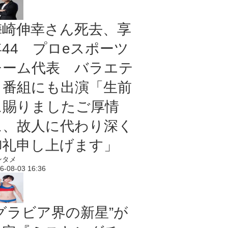
梅崎伸幸さん死去、享
年44 プロeスポーツ
チーム代表 バラエテ
ィ番組にも出演「生前
に賜りましたご厚情
に、故人に代わり深く
御礼申し上げます」
ンタメ
6-08-03 16:36
“グラビア界の新星”が