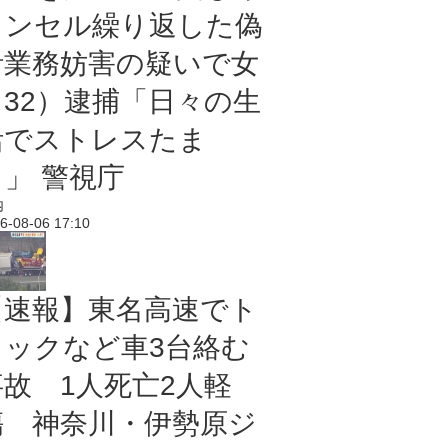
ャンセル繰り返した偽
計業務妨害の疑いで女
（32）逮捕「日々の生
活でストレスたま
り」 警視庁
内
6-08-06 17:10
【速報】東名高速でト
ラックなど車3台絡む
事故 1人死亡2人軽
傷 神奈川・伊勢原ジ