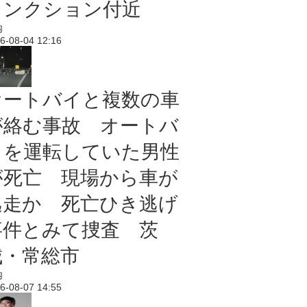
ャンクション付近
内
6-08-04 12:16
オートバイと複数の車
が絡む事故 オートバ
イを運転していた男性
が死亡 現場から車が
逃走か 死亡ひき逃げ
事件とみて捜査 茨
城・常総市
内
6-08-07 14:55