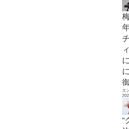
エ
202