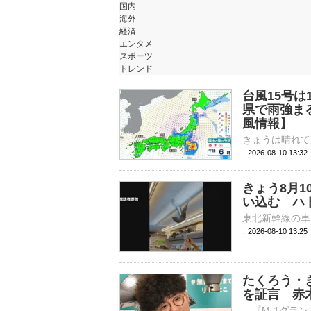
国内
海外
経済
エンタメ
スポーツ
トレンド
台風15号
県で雨強ま
風情報】
2026-08-10 13:
きょう8月
い込む ハ
2026-08-10 13:
たくろう・
を証言 赤