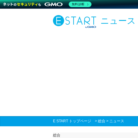
無料診断
ニュース
E START トップページ
>
総合
>
ニュース
総合