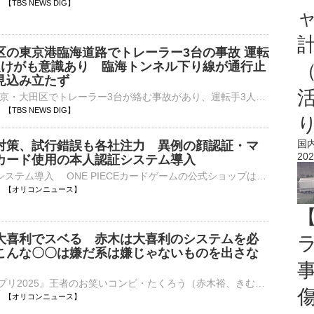
57 【TBS NEWS DIG】
区の東京港臨海道路でトレーラー3台の事故 運転
人けがも意識あり 臨海トンネル下り線が通行止
見込み立たず
きょう午前、東京・大田区でトレーラー3台が絡む事故があり、運転手3人がけがをしました。中央分離帯を乗り越え、道路をふさぐトレーラー。その隣には、破損した別のトレーラーも止まっています。午前10時すぎ、大…
57 【TBS NEWS DIG】
国
対策、試行錯誤も各社注力 異例の顔認証・マ
202
カード使用の本人認証システム導入
■異例の顔認証システム導入 ONE PIECEカードゲームの公式ショップは10日、22日より商品販売時における顔認証システムを導入することを発表した。先日、ポケモンカードゲームも、商品販売・イベントにおいて、デジ⋯
12:55 【オリコンニュース】
大喜利でスベる 赤木は大喜利のシステムを必
こんな〇〇は嫌だ系は嫌じゃないものを出さな
『M-1グランプリ2025』王者のお笑いコンビ・たくろう（赤木裕、きむらバンド）が10日、都内で行われた花王「リセッシュ」の新TVCM公開記念「無自覚臭リセット隊」隊長・副隊長任命式に参加した。 “リセッシュカラ⋯
12:52 【オリコンニュース】