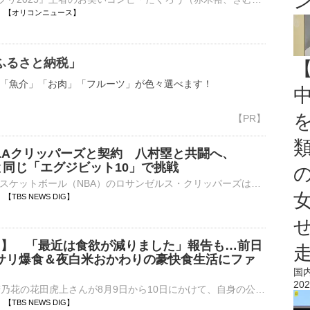
13:21 【オリコンニュース】
ふるさと納税」
「魚介」「お肉」「フルーツ」が色々選べます！
LAクリッパーズと契約 八村塁と共闘へ、
と同じ「エグジビット10」で挑戦
アメリカプロバスケットボール（NBA）のロサンゼルス・クリッパーズは日本時間10日、河村勇輝（25）と「エグジビット10」契約を結んだことを発表した。クリッパーズは先月、レイカーズで約3シーズン半プレー…
19 【TBS NEWS DIG】
上 】 「最近は食欲が減りました」報告も…前日
サリ爆食＆夜白米おかわりの豪快食生活にファ
国
202
第66代横綱・若乃花の花田虎上さんが8月9日から10日にかけて、自身の公式ブログを相次いで更新しました。 花田虎上さん 公式ブログより引用花田さんは9日の午前中、「目が覚めたらパンケーキが食べ…
18 【TBS NEWS DIG】