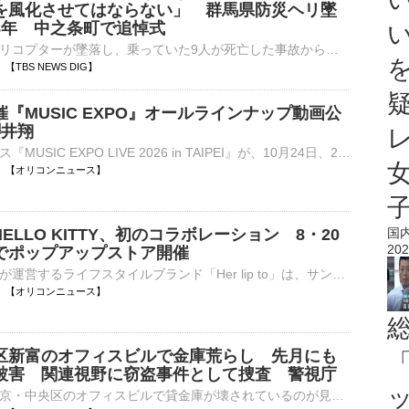
を風化させてはならない」 群馬県防災ヘリ墜
8年 中之条町で追悼式
群馬県の防災ヘリコプターが墜落し、乗っていた9人が死亡した事故からきょうで8年です。先ほど、中之条町で追悼式が行われました。この事故は2018年8月、群馬県の防災ヘリ「はるな」が長野県との県境の山中に墜…
01 【TBS NEWS DIG】
『MUSIC EXPO』オールラインナップ動画公
櫻井翔
大型音楽フェス『MUSIC EXPO LIVE 2026 in TAIPEI』が、10月24日、25日の2日間にわたって、台湾のTAIPEI ARENAで開催される。それに先立って、きょう10日にオールラインナップ動画が公開された。 【ライブ写真】⋯
13:00 【オリコンニュース】
 to×HELLO KITTY、初のコラボレーション 8・20
国
202
でポップアップストア開催
heart relationが運営するライフスタイルブランド「Her lip to」は、サンリオの人気キャラクター「ハローキティ」と初のコラボレーションとなる限定コレクション「HELLO KITTY meets Her lip to “Limited Collecti⋯
12:58 【オリコンニュース】
区新富のオフィスビルで金庫荒らし 先月にも
「
被害 関連視野に窃盗事件として捜査 警視庁
きょう未明、東京・中央区のオフィスビルで貸金庫が壊されているのが見つかりました。先月にも同じ場所の金庫が壊されていて、警視庁は関連を調べています。きょう午前1時40分すぎ、中央区新富のオフィスビルにある…