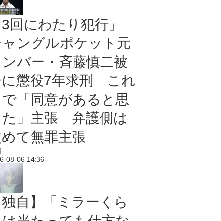
「3回にわたり犯行」
ジャングルポケット元
メンバー・斉藤慎二被
告に懲役7年求刑 これ
まで「同意があると思
った」主張 弁護側は
改めて無罪主張
内
6-08-06 14:36
【独自】「ミラーくら
いは当たっても仕方な