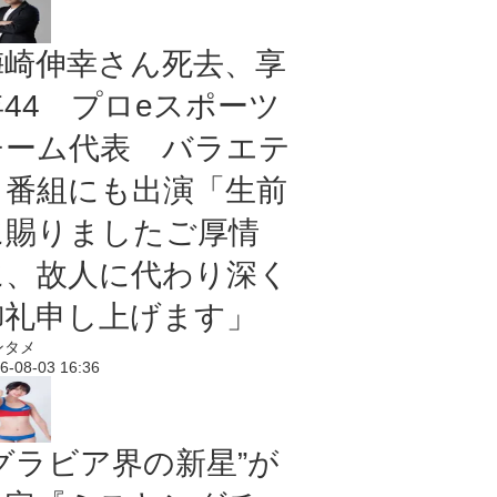
梅崎伸幸さん死去、享
年44 プロeスポーツ
チーム代表 バラエテ
ィ番組にも出演「生前
に賜りましたご厚情
に、故人に代わり深く
御礼申し上げます」
ンタメ
6-08-03 16:36
“グラビア界の新星”が