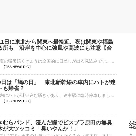
は11日に東北から関東へ最接近、夜は関東や福島
る所も 沿岸を中心に強風や高波にも注意【台
きょうは晴れて夏の猛暑続くきょうは全国的に日差しが出る見込みです。きのうに続いて、山沿いや内陸はにわか雨や雷雨の所がありますが、降る範囲は狭いでしょう。ただ、静岡県など東海は市街地でもにわか雨がありそう…
32 【TBS NEWS DIG】
10日は「鳩の日」 東北新幹線の車内にハトが迷
トも帰省？
東北新幹線の車内にハトが迷い込む騒ぎがあり、途中駅に臨時停車しました。ハトはまもなく係員に捕獲され、けが人もいませんでした。網を手にハトを追いかける2人の駅員。JR東日本によりますと、きょう午前11時過…
25 【TBS NEWS DIG】
きむらバンド、澄んだ瞳でビスブラ原田の無臭
総
木が大ツッコミ「臭いやんか！」
『M-1グランプリ2025』王者のお笑いコンビ・たくろう（赤木裕、きむらバンド）が10日、都内で行われた花王「リセッシュ」の新TVCM公開記念「無自覚臭リセット隊」隊長・副隊長任命式に参加した。 【写真】なかよ⋯