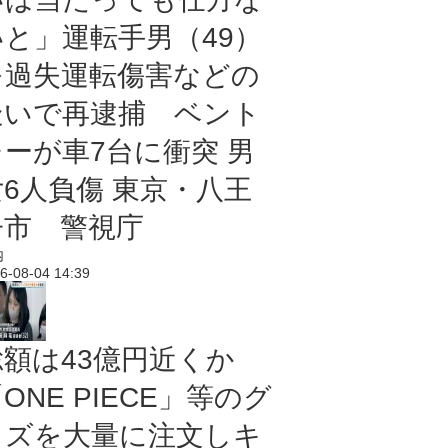
いと」運転手男（49）
を過失運転傷害などの
疑いで再逮捕 ベント
レーが車7台に衝突 男
女6人負傷 東京・八王
子市 警視庁
内
6-08-04 14:39
総額は43億円近くか
ONE PIECE」等のグ
ッズを大量に注文しキ