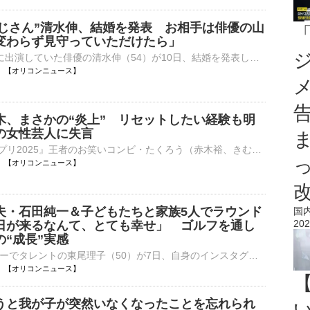
おじさん”清水伸、結婚を発表 お相手は俳優の山
変わらず見守っていただけたら」
ニトリのCMに出演していた俳優の清水伸（54）が10日、結婚を発表した。お相手は俳優の山下ひかり。 【写真】幸せオーラ全開！妻・山下ひかりと笑顔を見せる“Nクールおじさん”清水伸 清水は自身のインスタグラ⋯
13:17 【オリコンニュース】
木、まさかの“炎上” リセットしたい経験も明
の女性芸人に失言
『M-1グランプリ2025』王者のお笑いコンビ・たくろう（赤木裕、きむらバンド）が10日、都内で行われた花王「リセッシュ」の新TVCM公開記念「無自覚臭リセット隊」隊長・副隊長任命式に参加した。 【写真】いつも⋯
13:13 【オリコンニュース】
夫・石田純一＆子どもたちと家族5人でラウンド
国
202
日が来るなんて、とても幸せ」 ゴルフを通し
“成長”実感
プロゴルファーでタレントの東尾理子（50）が7日、自身のインスタグラムを更新。夫で俳優の石田純一（72）と3人の子どもたちと共に、家族5人でゴルフを楽しんだことを報告した。 【動画】「パワフルになったね～⋯
13:05 【オリコンニュース】
うと我が子が突然いなくなったことを忘れられ