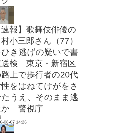
ング
【速報】歌舞伎俳優の
中村小三郎さん（77）
をひき逃げの疑いで書
類送検 東京・新宿区
の路上で歩行者の20代
女性をはねてけがをさ
せたうえ、そのまま逃
走か 警視庁
内
6-08-07 14:26