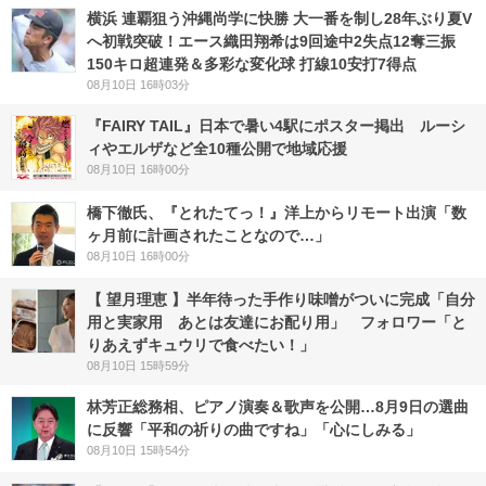
横浜 連覇狙う沖縄尚学に快勝 大一番を制し28年ぶり夏V
へ初戦突破！エース織田翔希は9回途中2失点12奪三振
150キロ超連発＆多彩な変化球 打線10安打7得点
08月10日 16時03分
『FAIRY TAIL』日本で暑い4駅にポスター掲出 ルーシ
ィやエルザなど全10種公開で地域応援
08月10日 16時00分
橋下徹氏、『とれたてっ！』洋上からリモート出演「数
ヶ月前に計画されたことなので…」
08月10日 16時00分
【 望月理恵 】半年待った手作り味噌がついに完成「自分
用と実家用 あとは友達にお配り用」 フォロワー「と
りあえずキュウリで食べたい！」
08月10日 15時59分
林芳正総務相、ピアノ演奏＆歌声を公開…8月9日の選曲
に反響「平和の祈りの曲ですね」「心にしみる」
08月10日 15時54分