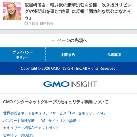
假屋崎省吾、軽井沢の豪華別荘を公開 吹き抜けリビン
グや浅間山を望む“絶景”に反響「開放的な気分になれそ
う」
08月10日 15時30分
ページの先頭へ
プライバシー
利用規約
免責事項
ポリシー
Copyright © 2026 GMO INSIGHT Inc. All Rights Reserved.
GMOインターネットグループのセキュリティ事業について
世界初総合ネットセキュリティサービス「GMOセキュリティ24」
パスワード漏洩診断
Webサイトリスク診断
セキュリティ相談AIチャットボット
実在証明・盗聴対策