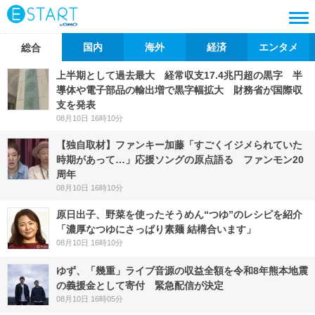
国内
海外
経済
エンタメ
総合
上半期として過去最大 経常収支17.4兆円超の黒字 半
導体や電子部品の輸出増で黒字幅拡大 財務省が国際収
支を発表
08月10日 16時10分
【独自取材】ファンキー加藤「すごくイジメられていた
時期があって…」応援ソングの原点語る ファンモン20
周年
08月10日 16時10分
原日出子、野菜を使ったそうめん“つゆ”のレシピを紹介
「濃厚なつゆにさっぱり素麺 結構合います」
08月10日 16時10分
ゆず、「幾重」ライブ音源の収益全額を令和8年熊本地震
の義援金として寄付 緊急配信が決定
08月10日 16時05分