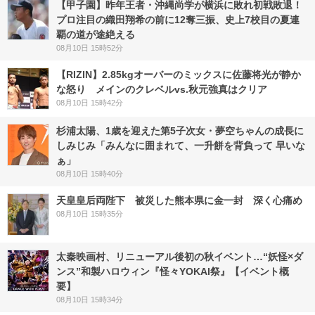
【甲子園】昨年王者・沖縄尚学が横浜に敗れ初戦敗退！
プロ注目の織田翔希の前に12奪三振、史上7校目の夏連
覇の道が途絶える
08月10日 15時52分
【RIZIN】2.85kgオーバーのミックスに佐藤将光が静か
な怒り メインのクレベルvs.秋元強真はクリア
08月10日 15時42分
杉浦太陽、1歳を迎えた第5子次女・夢空ちゃんの成長に
しみじみ「みんなに囲まれて、一升餅を背負って 早いな
ぁ」
08月10日 15時40分
天皇皇后両陛下 被災した熊本県に金一封 深く心痛め
08月10日 15時35分
太秦映画村、リニューアル後初の秋イベント…“妖怪×ダ
ンス”和製ハロウィン『怪々YOKAI祭』【イベント概
要】
08月10日 15時34分