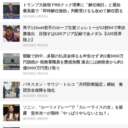
トランプ大統領 FRBクック理事に「解任検討」と通知
最高裁で「即時解任無効」判断受けるも改めて解任図る
08月08日 4時52分
男子110mH若手のホープ古賀ジェレミーが13秒54で準決
勝進出 目指すはU20アジア記録で金メダル【U20世界
陸上】
08月08日 4時28分
競艇で的中…多額の払戻金得るも申告せず 約1億3000万
円脱税か 税務署職員を懲戒免職 過去には納税者から約1
億5000万円受け取り
08月08日 4時14分
パキスタン・サウジ・トルコ「共同防衛協定」締結 集
団安全保障を強化
08月08日 4時00分
ソニン、“ルーツメドレー”で「カレーライスの女」を披
露 堂本光一が期待「やっぱりやらないとね？」
08月08日 4時00分