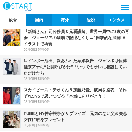
国内
海外
経済
エンタメ
総合
『新婚さん』元公務員＆元看護師、世界一周中に3度の再
会…ジョージアの酒場で記憶なくし→“衝撃的な展開”AI
イラストで再現
08月08日 5時00分
レインボー池田、愛あふれた結婚報告 ジャンボは佐藤
佳奈アナに“公開呼びかけ”「いつでもオレに相談してい
ただけたら」
08月08日 5時00分
スカイピース・テオくん＆加藤乃愛、破局を発表 それ
ぞれSNSで思いつづる「本当にありがとう！」
08月08日 5時00分
TUBEとHY仲宗根泉がサプライズ 元気のない父＆失恋
女性に歌をプレゼント
08月08日 5時00分