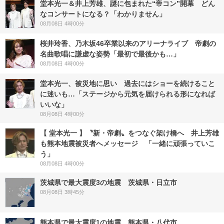
堂本光一＆井上芳雄、謎に包まれた“帝コン”開幕 どん
なコンサートになる？「わかりません」
08月08日 4時00分
桜井玲香、乃木坂46卒業以来のアリーナライブ 帝劇の
名曲歌唱に謙虚な姿勢「最初で最後かも…」
08月08日 4時00分
堂本光一、被災地に思い 過去にはショーを続けること
に迷いも…「ステージから元気を届けられる形になれば
いいな」
08月08日 4時00分
【 堂本光一 】〝新・帝劇〟をつなぐ架け橋へ 井上芳雄
も熊本地震被災者へメッセージ 「一緒に頑張っていこ
う」
08月08日 4時00分
茨城県で最大震度3の地震 茨城県・日立市
08月08日 3時45分
熊本県で最大震度1の地震 熊本県・八代市