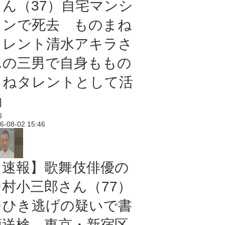
さん（37）自宅マンシ
ョンで死去 ものまね
タレント清水アキラさ
んの三男で自身ももの
まねタレントとして活
動
内
6-08-02 15:46
【速報】歌舞伎俳優の
中村小三郎さん（77）
をひき逃げの疑いで書
類送検 東京・新宿区