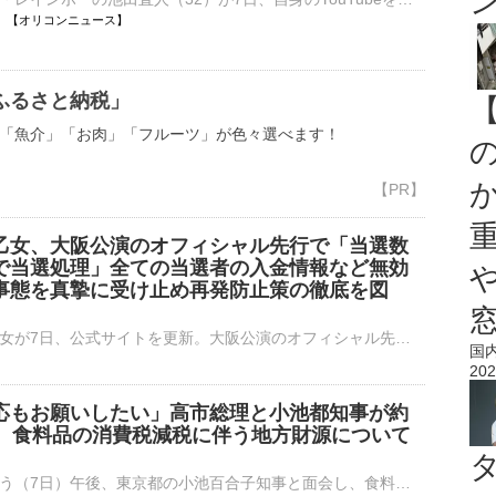
20:08 【オリコンニュース】
ふるさと納税」
「魚介」「お肉」「フルーツ」が色々選べます！
乙女、大阪公演のオフィシャル先行で「当選数
で当選処理」全ての当選者の入金情報など無効
事態を真摯に受け止め再発防止策の徹底を図
ゲスの極み乙女が7日、公式サイトを更新。大阪公演のオフィシャル先行で「当選数を超える数で当選処理」が行われたと発表した。全ての当選者の入金情報を含めて無効にし、改めて抽選を実施する。 【写真】旦那さ⋯
国
202
応もお願いしたい」高市総理と小池都知事が約
会 食料品の消費税減税に伴う地方財源について
高市総理はきょう（7日）午後、東京都の小池百合子知事と面会し、食料品の消費税減税に伴う地方財源について意見交換をしました。小池知事は高市総理に対し「地方の対応もお願いしたい」などと伝えたということです。…