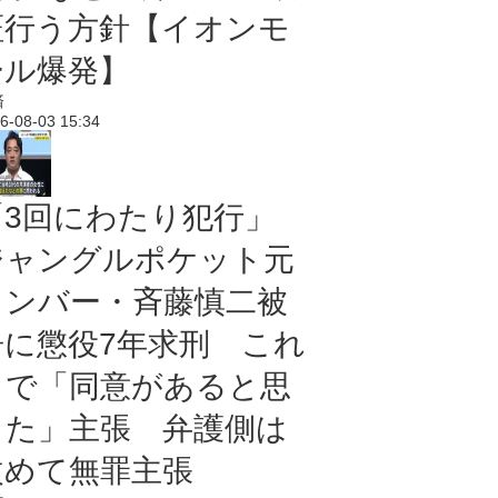
証行う方針【イオンモ
ール爆発】
済
6-08-03 15:34
「3回にわたり犯行」
ジャングルポケット元
メンバー・斉藤慎二被
告に懲役7年求刑 これ
まで「同意があると思
った」主張 弁護側は
改めて無罪主張