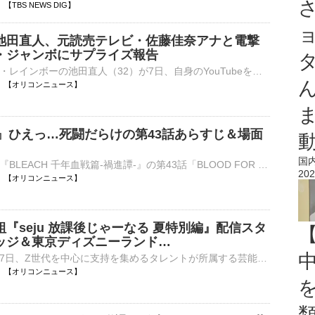
02 【TBS NEWS DIG】
池田直人、元読売テレビ・佐藤佳奈アナと電撃
・ジャンボにサプライズ報告
お笑いコンビ・レインボーの池田直人（32）が7日、自身のYouTubeを更新。7月末で読売テレビを退社した佐藤佳奈アナ（29）との結婚を発表した。 【動画】レインボー池田直人が電撃結婚 相方・ジャンボにサプライ⋯
20:00 【オリコンニュース】
H』ひえっ…死闘だらけの第43話あらすじ＆場面
国
テレビアニメ『BLEACH 千年血戦篇-禍進譚-』の第43話「BLOOD FOR MY BONE」あらすじ＆先行場面カットが解禁された。第43話は、霊王の力を吸収し、夜の間も覚醒可能となったユーハバッハが登場し、『全知全能』を持⋯
202
20:00 【オリコンニュース】
番組『seju 放課後じゃーなる 夏特別編』配信スタ
ッジ＆東京ディズニーランド…
テレビ東京は7日、Z世代を中心に支持を集めるタレントが所属する芸能プロダクション「seju」のメンバーが出演する配信番組『seju放課後じゃーなる 夏特別編』をTVerと番組公式YouTubeで全8回配信すると発表した。⋯
20:00 【オリコンニュース】