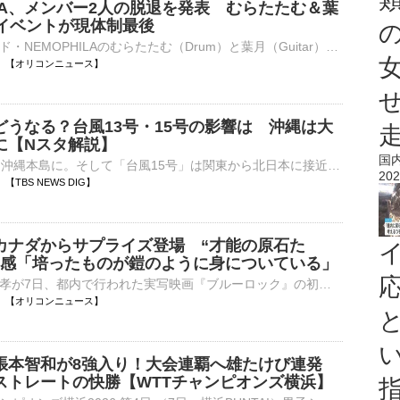
ILA、メンバー2人の脱退を発表 むらたたむ＆葉
のイベントが現体制最後
ガールズバンド・NEMOPHILAのむらたたむ（Drum）と葉月（Guitar）がメンバーから脱退することが7日、公式サイトで発表された。10月12日に東京・六本木EXシアターで開催するNEMOPHILA主催の企画イベント『天壌無窮⋯
20:00 【オリコンニュース】
どうなる？台風13号・15号の影響は 沖縄は大
に【Nスタ解説】
国
「台風13号」は沖縄本島に。そして「台風15号」は関東から北日本に接近する恐れがあります。お盆休みを直撃する台風、今後の影響はどうなるのでしょうか。（2026年8月7日午後6時頃放送）台風15号&nbs…
202
55 【TBS NEWS DIG】
カナダからサプライズ登場 “才能の原石た
実感「培ったものが鎧のように身についている」
俳優の窪田正孝が7日、都内で行われた実写映画『ブルーロック』の初日舞台あいさつに、カナダからリモートでサプライズ出演した。 【集合ショット】圧巻⋯サッカーボールに囲まれる高橋文哉＆Kら豪華出演陣 こ⋯
19:52 【オリコンニュース】
張本智和が8強入り！大会連覇へ雄たけび連発
ストレートの快勝【WTTチャンピオンズ横浜】