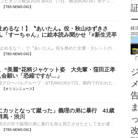
■卓球 WTTチャンピオンズ横浜2026 第4日 （7日、横浜BUNTAI）男子シングルス2回戦で前回王者の張本智和（23、世界ランク5位）は、中国の向鵬（23、同18位）をゲームカウント3ー0（11ー…
45 【TBS NEWS DIG】
止めるな！】〝あいたん〟役・秋山ゆずきさ
経
202
ん「すーちゃん」に絵本読み聞かせ「#新生児卒
映画「カメラを止めるな！」で〝あいたん〟役を務めた女優・タレントの秋山ゆずきさんが、自身のインスタグラムを更新。第一子の女の子が新生児期を終えたことを報告しました。 秋山ゆずきさんのインスタグ…
39 【TBS NEWS DIG】
K、“美麗”花柄ジャケット姿 大先輩・窪田正孝
”入会願い「恐縮ですが…」
日本発の9人組グローバルグループ・&TEAMのKが7日、都内で行われた実写映画『ブルーロック』の初日舞台あいさつに出席した。 【写真】麗しすぎます⋯花柄ジャケット姿で魅了したK 花柄のジャケットを美麗に着こ⋯
19:36 【オリコンニュース】
にカッとなって蹴った」義理の弟に暴行 41歳
群馬・渋川
去年2月、群馬県渋川市で義理の弟に暴行を加え死亡させたとして女が逮捕された事件で、女は「生活態度を注意したところ反抗的な態度だったので、カッとなってやった」という趣旨の供述をしていることが分かりました。…
35 【TBS NEWS DIG】