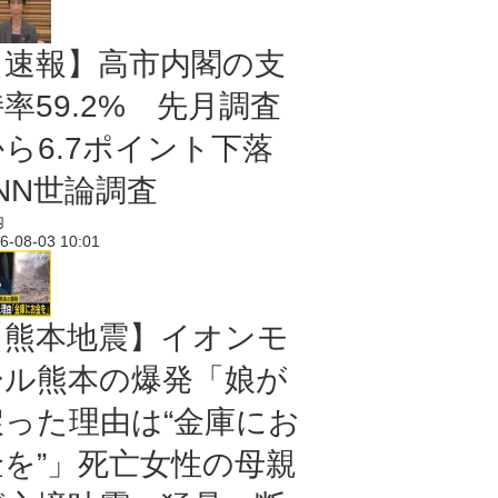
【速報】高市内閣の支
率59.2% 先月調査
から6.7ポイント下落
NN世論調査
内
6-08-03 10:01
【熊本地震】イオンモ
ール熊本の爆発「娘が
戻った理由は“金庫にお
金を”」死亡女性の母親