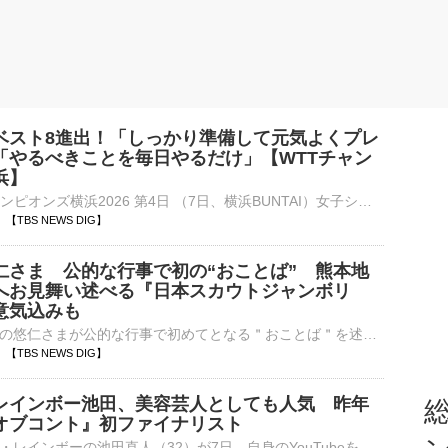
ベスト8進出！「しっかり準備して元気よくプレ
「やるべきことを毎日やるだけ」【WTTチャン
浜】
■卓球 WTTチャンピオンズ横浜2026 第4日 （7日、横浜BUNTAI）女子シングルス2回戦で早田ひな（26、世界ランク7位）は、台湾の葉伊恬（18、同40位）をゲームカウント3ー1（11ー3、11…
11 【TBS NEWS DIG】
仁さま 公的な行事で初の“おことば” 熊本地
へお見舞い述べる『日本スカウトジャンボリ
意気込みも
広島県を訪問中の悠仁さまが公的な行事で初めてとなる＂おことば＂を述べられました。秋篠宮家の長男・悠仁さまは、きょう（7日）午後8時前、神石高原町でボーイスカウトの中高生らが集いキャンプを行う『第19回日…
09 【TBS NEWS DIG】
レインボー池田、美容芸人としても人気 昨年
総
オブコント』初ファイナリスト
お笑いコンビ・レインボーの池田直人（32）が7日、自身のYouTubeを更新。7月末で読売テレビを退社した佐藤佳奈アナ（29）との結婚を発表した。2016年にコンビを結成してから10年、芸人としてはもちろん、美容面で⋯