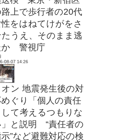
の路上で歩行者の20代
女性をはねてけがをさ
せたうえ、そのまま逃
走か 警視庁
内
6-08-07 14:26
イオン 地震発生後の対
応めぐり「個人の責任
として考えるつもりな
い」と説明 “責任者の
指示”など避難対応の検