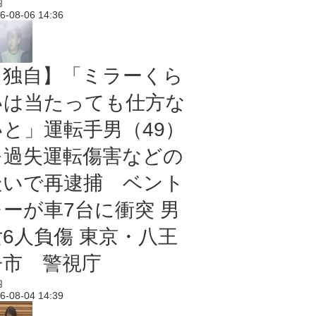
内
6-08-06 14:36
【独自】「ミラーくら
いは当たっても仕方な
いと」運転手男（49）
を過失運転傷害などの
疑いで再逮捕 ベント
レーが車7台に衝突 男
女6人負傷 東京・八王
子市 警視庁
内
6-08-04 14:39