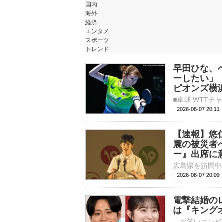
国内
海外
経済
エンタメ
スポーツ
トレンド
早田ひな、
ーしたい」
ピオンズ横
2026-08-07 20:
【速報】悠
震の被災者
ー』出席に
2026-08-07 20:
電撃結婚の
は『キング