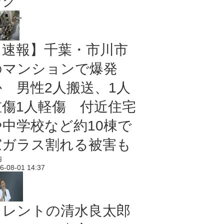
ング
【速報】千葉・市川市
のマンションで爆発
か 男性2人搬送、1人
重傷1人軽傷 付近住宅
や中学校など約10棟で
窓ガラス割れる被害も
内
6-08-01 14:37
タレントの清水良太郎