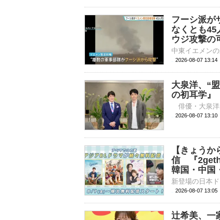
フーシ派が
なくとも4
ウジ攻撃の
2026-08-07 13:
大泉洋、“
の初耳学』
2026-08-07 
【きょうか
信 『2ge
韓国・中国
2026-08-07 
辻希美、一