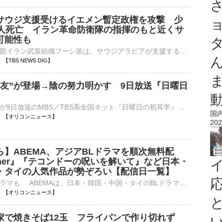
サウジ支援受けるイエメン暫定政権を攻撃 少
5人死亡 イラン革命防衛隊の指揮のもと近くサ
可能性も
中東イエメンの親イラン武装組織フーシ派は、サウジアラビアが支援するイエメン暫定政権の軍事部隊を攻撃し、45人が死亡しました。サウジアラビアからの支援を受けるイエメンの暫定政権は6日、複数の軍事部隊がフー…
14 【TBS NEWS DIG】
盟友”が登場→陰の努力明かす 9日放送『日曜日
俳優・大泉洋が9日放送のMBS／TBS系全国ネット『日曜日の初耳学』（後10：15～）に出演する。 【写真】予告動画では代表番組のテーマソングが…コーナー過去最多登場となる大泉洋 林修が“時代のカリスマ”と対峙⋯
国
13:10 【オリコンニュース】
202
ら】ABEMA、アジアBLドラマを順次無料配
ther』『テコンドーの呪いを解いて』など日本・
・タイの人気作品が勢ぞろい【配信日一覧】
新登場の日本ドラマも ABEMAは、日本・韓国・中国・タイのBLドラマをきょう7日から順次無料配信する。 【画像】『ThamePo』『君を見つけた』『25時、赤坂で』などアジアBLの注目作ずらり タイ作品からは、偽⋯
13:05 【オリコンニュース】
家で焼きそば12玉 フライパンで作り切れず