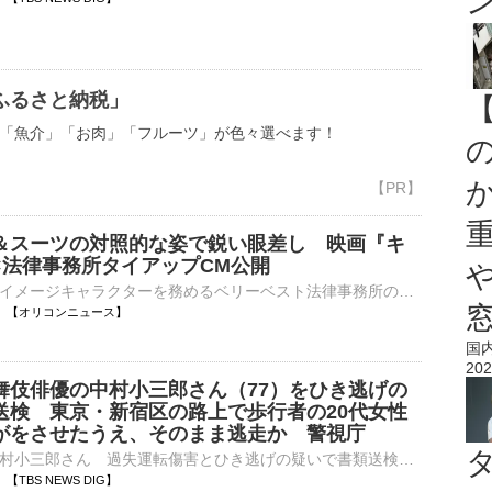
ふるさと納税」
「魚介」「お肉」「フルーツ」が色々選べます！
＆スーツの対照的な姿で鋭い眼差し 映画『キ
×法律事務所タイアップCM公開
俳優・要潤がイメージキャラクターを務めるベリーベスト法律事務所の新CMが8日より放送。自身も出演する上映中の映画『キングダム 魂の決戦』とコラボし、要演じる秦国の将軍・騰（とう）の劇中シーンを使用したCM⋯
13:16 【オリコンニュース】
国
202
舞伎俳優の中村小三郎さん（77）をひき逃げの
送検 東京・新宿区の路上で歩行者の20代女性
がをさせたうえ、そのまま逃走か 警視庁
歌舞伎俳優・中村小三郎さん 過失運転傷害とひき逃げの疑いで書類送検歌舞伎俳優の中村小三郎さん（77）が車を運転中に歩行者の女性をはねてけがをさせたうえ、そのまま逃走したとして、書類送検されたことがわかり…
15 【TBS NEWS DIG】