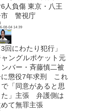
女6人負傷 東京・八王
子市 警視庁
内
6-08-04 14:39
「3回にわたり犯行」
ジャングルポケット元
メンバー・斉藤慎二被
告に懲役7年求刑 これ
まで「同意があると思
った」主張 弁護側は
改めて無罪主張