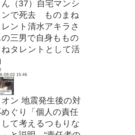
さん（37）自宅マンシ
ョンで死去 ものまね
タレント清水アキラさ
んの三男で自身ももの
まねタレントとして活
動
内
6-08-02 15:46
イオン 地震発生後の対
応めぐり「個人の責任
として考えるつもりな
い」と説明 “責任者の