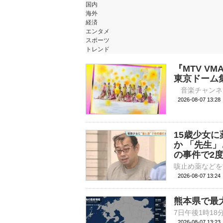
国内
海外
経済
エンタメ
スポーツ
トレンド
『MTV VM
東京ドーム
2026-08-07 
15歳少女
か 「先生
の事件で2
2026-08-07 13:
熊本県で最
2026-08-07 13: