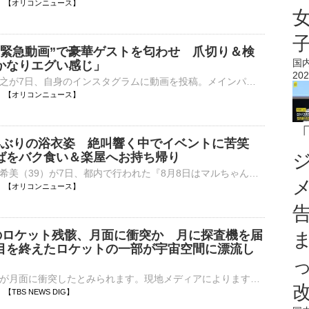
13:00 【オリコンニュース】
“緊急動画”で豪華ゲストを匂わせ 爪切り＆検
国
かなりエグい感じ」
202
俳優の山田孝之が7日、自身のインスタグラムに動画を投稿。メインパートナー（審査員）として参加する公開オーディション「THE OPEN CALL」に、複数のゲストが参加していることを明かした。 【写真】伝説の高校生⋯
12:59 【オリコンニュース】
年ぶりの浴衣姿 絶叫響く中でイベントに苦笑
ばをバク食い＆楽屋へお持ち帰り
タレントの辻希美（39）が7日、都内で行われた『8月8日はマルちゃん焼きそばの日「焼きそばはマルちゃん」2026発表会』に参加した。 【写真】かわいい！焼きそばをバク食いして即コメントができなかった辻希美⋯
12:50 【オリコンニュース】
のロケット残骸、月面に衝突か 月に探査機を届
目を終えたロケットの一部が宇宙空間に漂流し
ロケットの残骸が月面に衝突したとみられます。現地メディアによりますと、ヨーロッパ南天天文台のチームは、イーロン・マスク氏が率いるスペースXのロケットの残骸が日本時間5日午後3時半ごろ、月面に衝突したとの…
41 【TBS NEWS DIG】