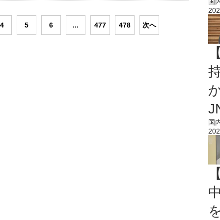
国
202
4
5
6
...
477
478
次へ
持
J
国
202