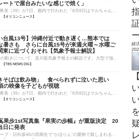
レートで屋台みたいな感じで焼く」
タレントの辻希美（39）が7日、都内で行われた『8月8日はマルちゃん焼きそばの日「焼きそばはマルちゃん」2026発表会』に参加した。 【写真】白地に花柄の上品な浴衣姿で手をふる辻希美 白地に花柄がついた華⋯
13:04 【オリコンニュース】
い台風13号】沖縄付近で動き遅く…熊本では
経
烈な暑さも さらに台風15号が来週火曜～水曜ご
202
関東に近づくおそれ【気象予報士解説】
台風13号の今後の動きについて、及川藍気象予報士の解説です。大型で強い台風13号は沖縄や奄美に接近していて、熊本県内など九州も台風の強風域に入っています。台風はこのあとも強い勢力を維持したまま、あすにか…
03 【TBS NEWS DIG】
きそばは飲み物」 食べられずに泣いた思い
の頃の映像を子どもが視聴
タレントの辻希美（39）が7日、都内で行われた『8月8日はマルちゃん焼きそばの日「焼きそばはマルちゃん」2026発表会』に参加した。 【写真】かわいい！浴衣姿でお口いっぱいに焼きそばをほおばる辻希美 白地⋯
13:00 【オリコンニュース】
嶌果歩1st写真集『果実の歩幅』が重版決定 20
当日に発表
アイドルグループ・日向坂46の四期生で“かほりん”の愛称で親しまれる藤嶌果歩が4日に発売した1st写真集『果実の歩幅』（集英社）の重版が決定した。藤嶌の20歳の誕生日当日の発表となった。 【先行カット】素肌が⋯