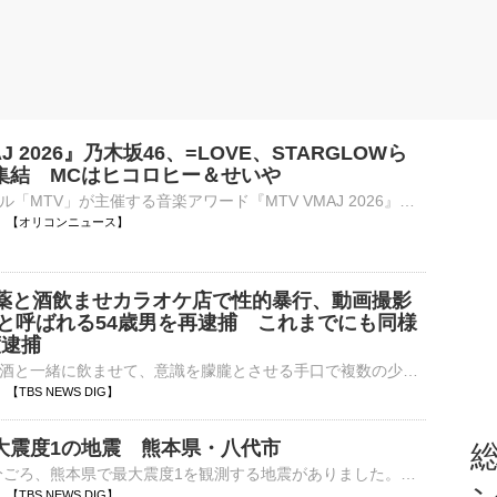
AJ 2026』乃木坂46、=LOVE、STARGLOWら
集結 MCはヒコロヒー＆せいや
音楽チャンネル「MTV」が主催する音楽アワード『MTV VMAJ 2026』が、10月29日に東京ドームで開催されることが決まった。第1弾出演アーティストとして、超ときめき♡宣伝部、=LOVE、乃木坂46、≠ME、STARGLOWが発表さ⋯
13:28 【オリコンニュース】
に薬と酒飲ませカラオケ店で性的暴行、動画撮影
」と呼ばれる54歳男を再逮捕 これまでにも同様
度逮捕
咳止め薬などを酒と一緒に飲ませて、意識を朦朧とさせる手口で複数の少女に性的暴行などを繰り返したとみられる男が警視庁に再逮捕されました。不同意性交などの疑いで再逮捕されたのは、無職の守部直道容疑者（54）…
24 【TBS NEWS DIG】
大震度1の地震 熊本県・八代市
総
7日午後1時18分ごろ、熊本県で最大震度1を観測する地震がありました。気象庁によりますと、震源地は熊本県熊本地方で、震源の深さはおよそ10km、地震の規模を示すマグニチュードは2.3と推定されます。この…
23 【TBS NEWS DIG】