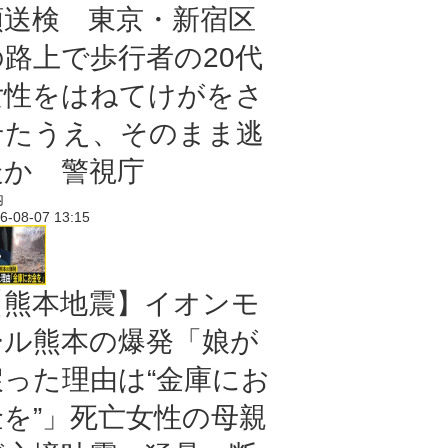
類送検 東京・新宿区
の路上で歩行者の20代
女性をはねてけがをさ
せたうえ、そのまま逃
走か 警視庁
内
6-08-07 13:15
【熊本地震】イオンモ
ール熊本の爆発「娘が
戻った理由は“金庫にお
金を”」死亡女性の母親