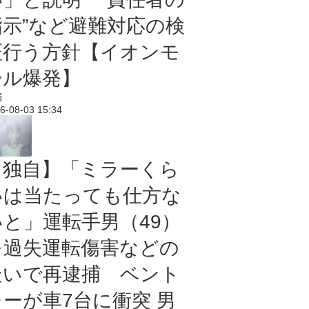
指示”など避難対応の検
証行う方針【イオンモ
ール爆発】
済
6-08-03 15:34
【独自】「ミラーくら
いは当たっても仕方な
いと」運転手男（49）
を過失運転傷害などの
疑いで再逮捕 ベント
レーが車7台に衝突 男