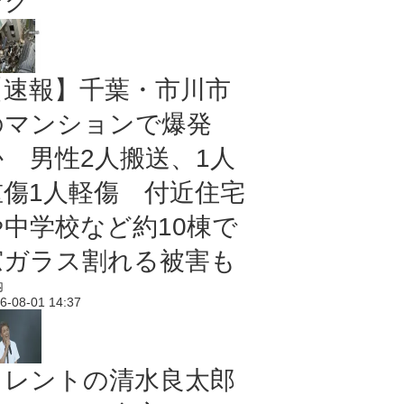
ング
【速報】千葉・市川市
のマンションで爆発
か 男性2人搬送、1人
重傷1人軽傷 付近住宅
や中学校など約10棟で
窓ガラス割れる被害も
内
6-08-01 14:37
タレントの清水良太郎