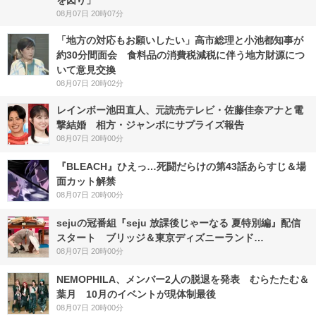
を図り」
08月07日 20時07分
「地方の対応もお願いしたい」高市総理と小池都知事が
約30分間面会 食料品の消費税減税に伴う地方財源につ
いて意見交換
08月07日 20時02分
レインボー池田直人、元読売テレビ・佐藤佳奈アナと電
撃結婚 相方・ジャンボにサプライズ報告
08月07日 20時00分
『BLEACH』ひえっ…死闘だらけの第43話あらすじ＆場
面カット解禁
08月07日 20時00分
sejuの冠番組『seju 放課後じゃーなる 夏特別編』配信
スタート ブリッジ＆東京ディズニーランド…
08月07日 20時00分
NEMOPHILA、メンバー2人の脱退を発表 むらたたむ＆
葉月 10月のイベントが現体制最後
08月07日 20時00分