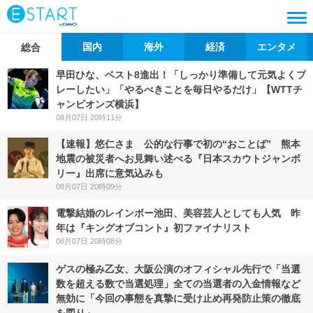
国内
海外
経済
エンタメ
総合
早田ひな、ベスト8進出！「しっかり準備して元気よくプ
レーしたい」「やるべきことを毎日やるだけ」【WTTチ
ャンピオンズ横浜】
08月07日 20時11分
【速報】悠仁さま 公的な行事で初の“おことば” 熊本
地震の被災者へお見舞い述べる『日本スカウトジャンボ
リー』出席に意気込みも
08月07日 20時09分
電撃結婚のレインボー池田、美容芸人としても人気 昨
年は『キングオブコント』初ファイナリスト
08月07日 20時08分
ゲスの極み乙女、大阪公演のオフィシャル先行で「当選
数を超える数で当選処理」全ての当選者の入金情報など
無効に「今回の事態を真摯に受け止め再発防止策の徹底