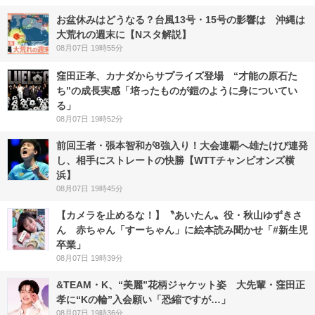
お盆休みはどうなる？台風13号・15号の影響は 沖縄は
大荒れの週末に【Nスタ解説】
08月07日 19時55分
窪田正孝、カナダからサプライズ登場 “才能の原石た
ち”の成長実感「培ったものが鎧のように身についてい
る」
08月07日 19時52分
前回王者・張本智和が8強入り！大会連覇へ雄たけび連発
し、相手にストレートの快勝【WTTチャンピオンズ横
浜】
08月07日 19時45分
【カメラを止めるな！】〝あいたん〟役・秋山ゆずきさ
ん 赤ちゃん「すーちゃん」に絵本読み聞かせ「#新生児
卒業」
08月07日 19時39分
&TEAM・K、“美麗”花柄ジャケット姿 大先輩・窪田正
孝に“Kの輪”入会願い「恐縮ですが…」
08月07日 19時36分