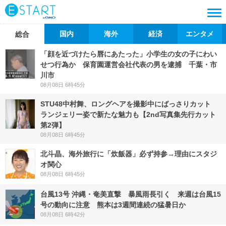
国内
海外
経済
エンタメ
総合
「顔を近づけたら唇にあたった」小学生の女の子にわい
せつ行為か 保育園運営会社代表の男を逮捕 千葉・市
川市
08月08日 6時45分
STU48中村舞、ロングヘアを撮影中にばっさりカット
ランジェリー姿で新たな魅力も【2nd写真集先行カット
第2弾】
08月08日 6時45分
北斗晶、海外旅行に「炊飯器」必ず持参→理由にスタジ
オ関心
08月08日 6時45分
台風13号 沖縄・奄美直撃 暴風雨長引く 来週は台風15
号の動向に注意 熊本は3週間連続の猛暑日か
08月08日 6時42分