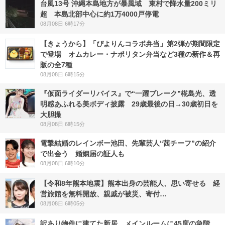
台風13号 沖縄本島地方が暴風域 東村で降水量200ミリ
超 本島北部中心に約1万4000戸停電
08月08日 6時17分
【きょうから】「ぴよりんコラボ弁当」第2弾が期間限定
で登場 オムカレー・ナポリタン弁当など3種の新作＆再
販の全7種
08月08日 6時15分
『仮面ライダーリバイス』で“一躍ブレーク”椛島光、透
明感あふれる美ボディ披露 29歳最後の日→30歳初日を
大胆撮
08月08日 6時15分
電撃結婚のレインボー池田、先輩芸人“茜チーフ”の紹介
で出会う 婚姻届の証人も
08月08日 6時10分
【令和8年熊本地震】熊本出身の芸能人、思い寄せる 経
営旅館を無料開放、親戚が被災、寄付…
08月08日 6時05分
訳あり物件に建てた新居、メインルームに45度の急階