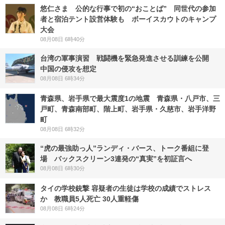
悠仁さま 公的な行事で初の“おことば” 同世代の参加
者と宿泊テント設営体験も ボーイスカウトのキャンプ
大会
08月08日 6時40分
台湾の軍事演習 戦闘機を緊急発進させる訓練を公開
中国の侵攻を想定
08月08日 6時34分
青森県、岩手県で最大震度1の地震 青森県・八戸市、三
戸町、青森南部町、階上町、岩手県・久慈市、岩手洋野
町
08月08日 6時32分
“虎の最強助っ人”ランディ・バース、トーク番組に登
場 バックスクリーン3連発の“真実”を初証言へ
08月08日 6時30分
タイの学校銃撃 容疑者の生徒は学校の成績でストレス
か 教職員5人死亡 30人重軽傷
08月08日 6時24分