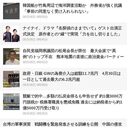
韓国船が竹島周辺で海洋調査活動か 外務省が強く抗議
「事前の同意なく受け入れられない」
08月08日 0時50分
ナイナイ、ドラマ『名探偵のままでいて』ゲスト出演正
式決定 原作者との“縁”で実現「力を出し切りました」
08月08日 0時45分
自民党福岡県議団の松尾会長が辞任 最大会派で“異
例”のトップ不在 熊本地震の直後に政治資金パーティー
08月08日 0時42分
政府・日銀 GWの為替介入は総額11.7兆円 4月30日は
一日として過去最大の6.2兆円超
08月08日 0時38分
競艇で的中…多額の払戻金得るも申告せず 約1億3000万
円脱税か 税務署職員を懲戒免職 過去には納税者から約1
億5000万円受け取り
08月08日 0時35分
台湾の軍事演習 戦闘機を緊急発進させる訓練を公開 中国の侵攻