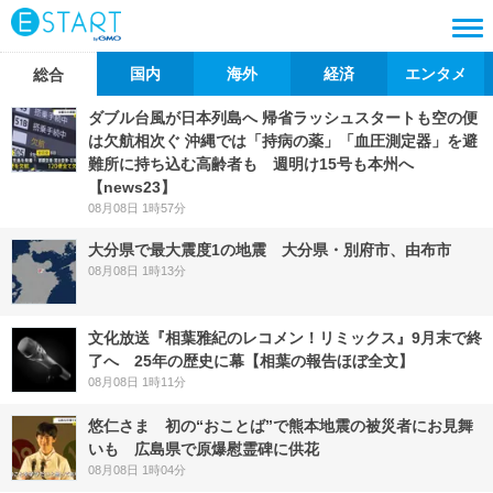
国内
海外
経済
エンタメ
総合
ダブル台風が日本列島へ 帰省ラッシュスタートも空の便
は欠航相次ぐ 沖縄では「持病の薬」「血圧測定器」を避
難所に持ち込む高齢者も 週明け15号も本州へ
【news23】
08月08日 1時57分
大分県で最大震度1の地震 大分県・別府市、由布市
08月08日 1時13分
文化放送『相葉雅紀のレコメン！リミックス』9月末で終
了へ 25年の歴史に幕【相葉の報告ほぼ全文】
08月08日 1時11分
悠仁さま 初の“おことば”で熊本地震の被災者にお見舞
いも 広島県で原爆慰霊碑に供花
08月08日 1時04分