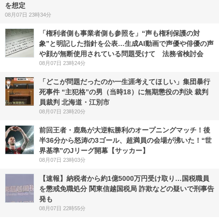
を想定
08月07日 23時34分
「権利者側も事業者側も参照を」“声も権利保護の対
象”と明記した指針を公表…生成AI動画で声優や俳優の声
や顔が無断使用されている問題受けて 法務省検討会
08月07日 23時24分
「どこが問題だったのか一生涯考えてほしい」集団暴行
死事件 “主犯格”の男（当時18）に無期懲役の判決 裁判
員裁判 北海道・江別市
08月07日 23時20分
前回王者・鹿島が大逆転勝利のオープニングマッチ！後
半36分から怒涛の3ゴール、超満員の会場が沸いた！“世
界基準”のJリーグ開幕【サッカー】
08月07日 23時03分
【速報】納税者から約1億5000万円受け取り…国税職員
を懲戒免職処分 関東信越国税局 詐欺などの疑いで刑事告
発も
08月07日 22時55分