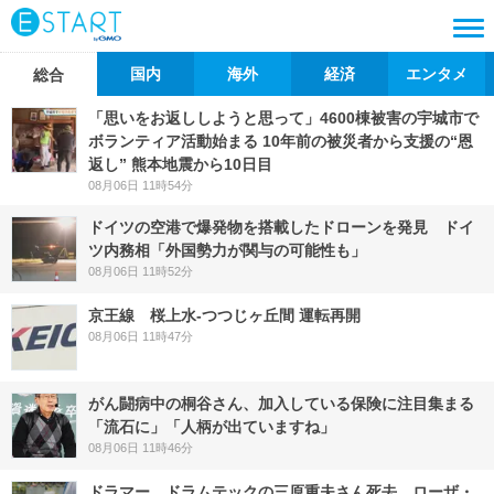
国内
海外
経済
エンタメ
総合
「思いをお返ししようと思って」4600棟被害の宇城市で
ボランティア活動始まる 10年前の被災者から支援の“恩
返し” 熊本地震から10日目
08月06日 11時54分
ドイツの空港で爆発物を搭載したドローンを発見 ドイ
ツ内務相「外国勢力が関与の可能性も」
08月06日 11時52分
京王線 桜上水-つつじヶ丘間 運転再開
08月06日 11時47分
がん闘病中の桐谷さん、加入している保険に注目集まる
「流石に」「人柄が出ていますね」
08月06日 11時46分
ドラマー、ドラムテックの三原重夫さん死去 ローザ・