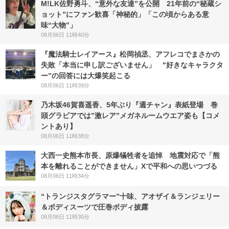
M!LK佐野勇斗、“意外な友達”を公開 21年前の“秘蔵シ
ョット”にファン歓喜「神秘的」「この頃からある意
味“大物”」
08月06日 11時40分
『魔法騎士レイアース』松岡禎丞、アフレコでまさかの
失敗「本当に申し訳ございません」 "好きなキャラクタ
ー”の回答には大爆笑起こる
08月06日 11時39分
乃木坂46賀喜遥香、5年ぶり『週チャン』表紙登場 巻
頭グラビアでは”激レア”メガネルームウエア姿も【コメ
ントあり】
08月06日 11時38分
大西一史熊本市長、原爆犠牲者を追悼 地震対応で「熊
本を離れることができません」Xで平和への思いつづる
08月06日 11時34分
“トランジスタグラマー”十味、アオザイ＆ランジェリー
＆ボディスーツで圧巻ボディ披露
08月06日 11時30分