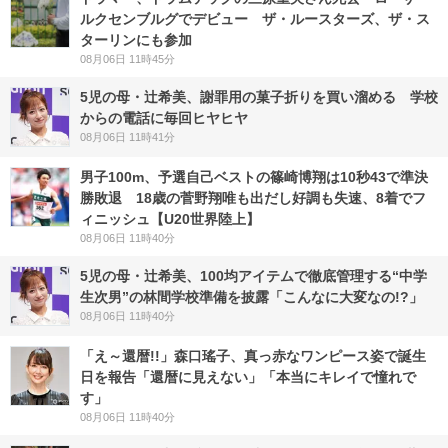
ルクセンブルグでデビュー ザ・ルースターズ、ザ・ス
ターリンにも参加
08月06日 11時45分
5児の母・辻希美、謝罪用の菓子折りを買い溜める 学校
からの電話に毎回ヒヤヒヤ
08月06日 11時41分
男子100m、予選自己ベストの篠崎博翔は10秒43で準決
勝敗退 18歳の菅野翔唯も出だし好調も失速、8着でフ
ィニッシュ【U20世界陸上】
08月06日 11時40分
5児の母・辻希美、100均アイテムで徹底管理する“中学
生次男”の林間学校準備を披露「こんなに大変なの!?」
08月06日 11時40分
「え～還暦!!」森口瑤子、真っ赤なワンピース姿で誕生
日を報告「還暦に見えない」「本当にキレイで憧れで
す」
08月06日 11時40分