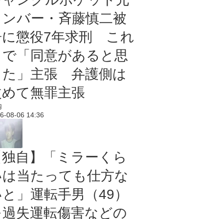
メンバー・斉藤慎二被
告に懲役7年求刑 これ
まで「同意があると思
った」主張 弁護側は
改めて無罪主張
内
6-08-06 14:36
【独自】「ミラーくら
いは当たっても仕方な
いと」運転手男（49）
を過失運転傷害などの