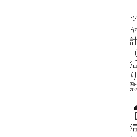
「
国
202