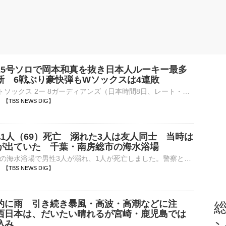
25号ソロで岡本和真を抜き日本人ルーキー最多
新 6戦ぶり豪快弾もWソックスは4連敗
■MLB ホワイトソックス 2ー 8ガーディアンズ（日本時間8日、レート・フィールド）ホワイトソックスの村上宗隆（26）が本拠地でのガーディアンズ戦に“2番・DH”で先発出場。6…
41 【TBS NEWS DIG】
れ1人（69）死亡 溺れた3人は友人同士 当時は
が出ていた 千葉・南房総市の海水浴場
千葉県南房総市の海水浴場で男性3人が溺れ、1人が死亡しました。警察と消防によりますと、きょう午前10時ごろ、南房総市・白浜町の根本海水浴場で男性3人が岸から20メートルほどの場所で高波にのまれて溺れまし…
38 【TBS NEWS DIG】
的に雨 引き続き暴風・高波・高潮などに注
総
西日本は、だいたい晴れるが宮崎・鹿児島では
込み