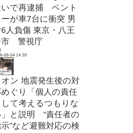
疑いで再逮捕 ベント
レーが車7台に衝突 男
女6人負傷 東京・八王
子市 警視庁
内
6-08-04 14:39
イオン 地震発生後の対
応めぐり「個人の責任
として考えるつもりな
い」と説明 “責任者の
指示”など避難対応の検