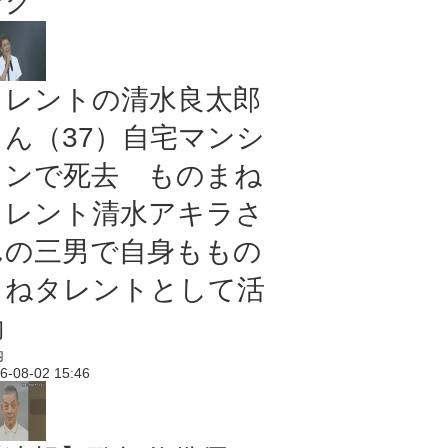
ング
タレントの清水良太郎
さん（37）自宅マンシ
ョンで死去 ものまね
タレント清水アキラさ
んの三男で自身ももの
まねタレントとして活
動
内
6-08-02 15:46