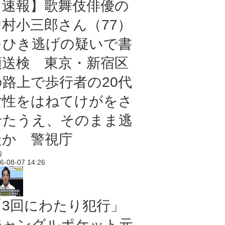
【速報】歌舞伎俳優の
中村小三郎さん（77）
をひき逃げの疑いで書
類送検 東京・新宿区
の路上で歩行者の20代
女性をはねてけがをさ
せたうえ、そのまま逃
走か 警視庁
内
6-08-07 14:26
「3回にわたり犯行」
ジャングルポケット元