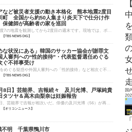
アなど被災者支援の動き本格化 熊本地震2度目
川町 全国から約50人集まり炎天下で仕分け作
 保健師が高齢者の家を巡回
熊本県で最大震度7の地震を観測してから2度目の週末です。現地では、ボランティア活動など、被災者を支援する動きが本格化しています。最大震度7を観測した氷川町では、京都など全国からおよそ50人が集まり、きょ…
25 【TBS NEWS DIG】
めな状況にある」韓国のサッカー協会が謝罪文
国人審判への“性的接待”・代表監督選任めぐる
次ぐ不祥事受け
代表監督の選任をめぐる疑惑や外国人審判への「性的接待」など相次ぐ不祥事を受け、韓国サッカー協会がきょう、公式ホームページに謝罪文を公表しました。大韓サッカー協会をめぐっては、不透明な代表監督の選任疑惑な…
23 【TBS NEWS DIG】
8月8日】芸能界、吉報続々 及川光博、戸塚純貴
国
202
田タツヤ＆高木由梨奈は妊娠報告
令和8年8月8日、芸能界で吉報が相次いだ。俳優の及川光博（56）が再婚とお相手の妊娠を報告。戸塚純貴（34）は所属事務所の公式サイトで結婚したと発表した。 【動画】「戸塚さんと言えばおはぎ」スタッフから“お⋯
18:17 【オリコンニュース】
識不明 千葉県鴨川市