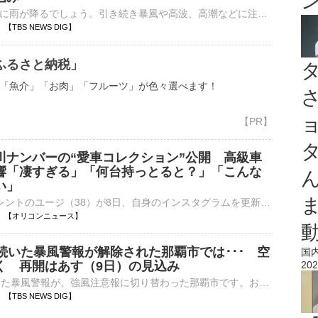
沖縄は、断続的に雨が降るでしょう。引き続き暴風や高波、高潮などに注意・警戒が必要です。西日本は、だいたい晴れますが、宮崎や鹿児島では雨が降るでしょう。一方、東北や北陸は、くもりや雨となりそうで、午後は雷…
35 【TBS NEWS DIG】
ふるさと納税」
「魚介」「お肉」「フルーツ」が色々選べます！
川ナンバーの“愛車コレクション”公開 高級車
響「凄すぎる」「何台持っとると？」「こんな
い」
4児の父でタレントのユージ（38）が8日、自身のインスタグラムを更新。高級車が並ぶ衝撃の“愛車コレクション”を公開した。 【写真多数】総額いくら？新旧の“高級愛車コレクション”を公開したユージ ユージは「⋯
18:33 【オリコンニュース】
上続いた暴風警報が解除された那覇市では･･･ 空
国
く 再開はあす（9日）の見込み
202
30時間近く続いた暴風警報が、強風注意報に切り替わった那覇市です。おとといから欠航が続く那覇空港には予約の変更に訪れた旅行客がいましたが、空の便の再開はあすになるとみられています。鹿児島から「欠航で便を…
26 【TBS NEWS DIG】