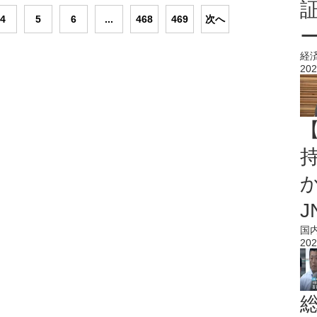
4
5
6
...
468
469
次へ
経
202
持
J
国
202