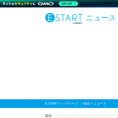
無料診断
ニュース
E START トップページ
>
総合
>
ニュース
総合