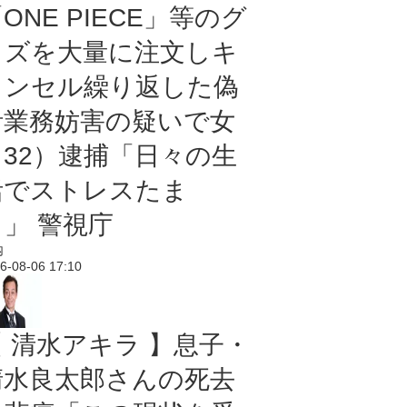
ONE PIECE」等のグ
ッズを大量に注文しキ
ャンセル繰り返した偽
計業務妨害の疑いで女
（32）逮捕「日々の生
活でストレスたま
り」 警視庁
内
6-08-06 17:10
【 清水アキラ 】息子・
清水良太郎さんの死去