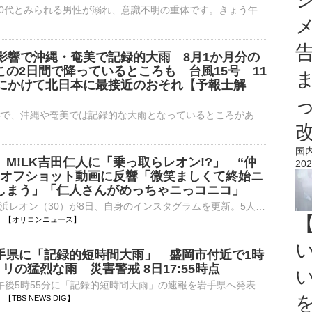
きょう午後、千葉県鴨川市の海水浴場で、60代とみられる男性が溺れ、意識不明の重体です。きょう午後1時前、鴨川市内浦の内浦海水浴場で、「溺れた男性を引き上げた」とライフセーバーから119番通報がありました…
の影響で沖縄・奄美で記録的大雨 8月1か月分の
この2日間で降っているところも 台風15号 11
日にかけて北日本に最接近のおそれ【予報士解
台風13号の影響で、沖縄や奄美では記録的な大雨となっているところがあります。8月1か月分の平年の雨量がこの2日間で降っているところもあります。現在、雨のピークは過ぎていますが、この後も雨は降ったり止んだ…
国
M!LK吉田仁人に「乗っ取らレオン!?」 “仲
202
”オフショット動画に反響「微笑ましくて終始ニ
しまう」「仁人さんがめっちゃニっコニコ」
演歌歌手の新浜レオン（30）が8日、自身のインスタグラムを更新。5人組ダンスボーカルグループ・M!LKの吉田仁人（26）との仲むつまじいオフショット動画を披露した。 【動画】「仁人さんがめっちゃニっコニコ」吉⋯
18:07 【オリコンニュース】
手県に「記録的短時間大雨」 盛岡市付近で1時
ミリの猛烈な雨 災害警戒 8日17:55時点
気象庁は、8日午後5時55分に「記録的短時間大雨」の速報を岩手県へ発表しました。午後5時40分までの1時間に、盛岡市付近で約１００ミリの猛烈な雨が降ったことが、気象庁の雨量計観測、もしくは気象レーダー解…
07 【TBS NEWS DIG】