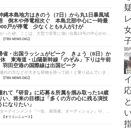
 沖縄本島地方はきのう（7日）から丸1日暴風域
態 倒木や停電相次ぐ 本島北部中心に一時最
000戸が停電 少なくとも9人がけが
あたり一面に広がった砂。ここは、大型で非常に強い台風13号の中心がかなり近づいた沖縄本島北部の海岸沿いの県道です。記者「東村平良です。強風により砂が道路まで飛ばされていて、あたり一面、砂が2センチほど積…
05 【TBS NEWS DIG】
国
帰省・出国ラッシュがピーク きょう（8日）か
202
連休 東海道・山陽新幹線「のぞみ」下りは午前
 羽田空港の国際線は出国ピーク
記者「お子さん連れの方などが大きな荷物を持って続々と乗り込んでいきます」きょうから最長で9連休となるお盆休み。帰省ラッシュが早くもピークを迎えています。「福岡のじいじ、ばあばに会いに行きます。水族館が一…
03 【TBS NEWS DIG】
憧れて『研音』に応募＆所属を掴み取った14歳
りい、将来の目標は「多くの方の心に残る演技
うになりたい」
ワタナベエンターテインメント『一生、表現者。オーディション』や、「アミューズクリエイティブスタジオ」「賢プロダクション」「キングレコード」3社による『2026声優アーティスト育成プログラム・セレクション⋯
18:00 【オリコンニュース】