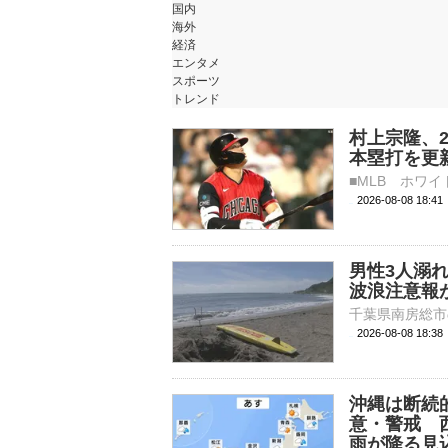
国内
海外
経済
エンタメ
スポーツ
トレンド
村上宗隆、
本塁打を更
2026-08-08 18:
男性3人溺
波浪注意報
2026-08-08 18:
沖縄は断続
意・警戒 
雨が降る見