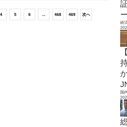
4
5
6
...
468
469
次へ
経
202
持
J
国
202