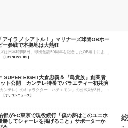
「アイラブ シアトル！」マリナーズ球団OBホー
ビー参戦で本拠地は大熱狂
MLB・マリナーズは日本時間8日、球団創設50周年を記念したOB選手によるホームランダービーを本拠地・Tモバイルパークで開催。マリナーズの球団会長付特別補佐兼インストラクターで、米野球殿堂入りを果たして…
02 【TBS NEWS DIG】
” SUPER EIGHT大倉忠義＆『鳥貴族』創業者
ョット公開 カンテレ特番でバラエティー初共演
関西テレビ（カンテレ）のキャラクター「ハチエモン」の公式Xが8日、更新され、令和8年8月8日という「エイトの日」に5人組グループ・SUPER EIGHTのコメントを公開した。 【写真】SUPER EIGHT大倉忠義＆『鳥貴族』⋯
20:00 【オリコンニュース】
友佑都がFC東京で現役続行「僕の夢はこのユニホ
総
優勝してシャーレを掲げること」サポーターか
びる