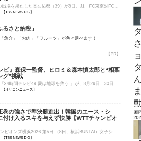
W杯に通算5度の出場を果たした長友佑都（39）が8日、J1・FC東京対FC町田ゼルビア戦の試合前にピッチに登場し、「僕の夢はこのユニホームを着て優勝してシャーレを掲げることです」と、FC東京での現役続行…
56 【TBS NEWS DIG】
ふるさと納税」
「魚介」「お肉」「フルーツ」が色々選べます！
テレビ』森保一監督、ヒロミ＆森本慎太郎と“相葉
ング”挑戦
日本テレビ系『24時間テレビ49-愛は地球を救う-』が、8月29日、30日の2日間にわたって、放送される。それに先立って、相葉雅紀の「保護犬トリミング」にヒロミ、森本慎太郎（SixTONES）に加え、サッカー日本代表・⋯
19:56 【オリコンニュース】
圧巻の強さで準決勝進出！韓国のエース・シ
国
に付け入るスキを与えず快勝【WTTチャンピオ
202
■卓球 WTTチャンピオンズ横浜2026 第5日 （8日、横浜BUNTAI）女子シングルス準々決勝で張本美和（18、世界ランク3位）は、韓国のシン・ユビン（22、同10位）をゲームカウント4ー1（11ー…
52 【TBS NEWS DIG】