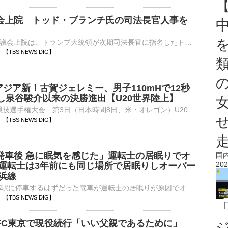
会上院 トッド・ブランチ氏の司法長官人事を
アメリカの連邦議会上院は、トランプ大統領が次期司法長官に指名したトッド・ブランチ氏の人事案を賛成多数で可決しました。議会上院「投票結果は賛成50・反対49。指名は承認されました」議会上院は8日、トランプ…
50 【TBS NEWS DIG】
アジア新！古賀ジェレミー、男子110mHで12秒
クし泉谷駿介以来の決勝進出【U20世界陸上】
■U20世界陸上競技選手権大会 第3日（日本時間8日、米・オレゴン）U20カテゴリーの世界No.1決定戦『U20世界陸上』の男子110mハードル（99.0cm）の準決勝が行われ、古賀ジェレミー（19、順…
45 【TBS NEWS DIG】
発車後 急に眠気を感じた」運転士の居眠りでオ
国
202
 運転士は3年前にも同じ場所で居眠りしオーバー
浜線
JR横浜線・矢部駅に停車するはずだった電車が運転士の居眠りが原因でオーバーランを起こしました。この運転士は過去にも、同じ場所でオーバーランを起こしていたということです。きょう午前6時半ごろ、相模原市のJ…
32 【TBS NEWS DIG】
FC東京で現役続行「いい父親であるために」