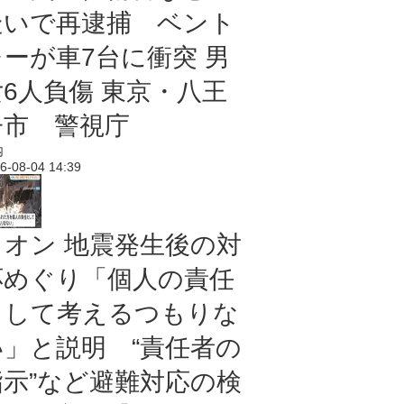
疑いで再逮捕 ベント
レーが車7台に衝突 男
女6人負傷 東京・八王
子市 警視庁
内
6-08-04 14:39
イオン 地震発生後の対
応めぐり「個人の責任
として考えるつもりな
い」と説明 “責任者の
指示”など避難対応の検