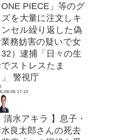
ONE PIECE」等のグ
ッズを大量に注文しキ
ャンセル繰り返した偽
計業務妨害の疑いで女
（32）逮捕「日々の生
活でストレスたま
り」 警視庁
内
6-08-06 17:10
【 清水アキラ 】息子・
清水良太郎さんの死去