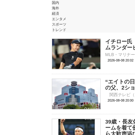
国内
海外
経済
エンタメ
スポーツ
トレンド
イチロー氏
ムランダー
2026-08-08 20:
“エイトの日
の父、2シ
2026-08-08 
39歳・長
ームを着て
ら大歓声浴