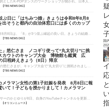
日韓の交流を目的としたK-POPダンスのワークショップが開かれ、日本人の参加者が迫力のあるパフォーマンスを披露しました。都内で開催されたのは韓国の有名なダンサーを招いたK-POPのダンスワークショップ。…
14 【TBS NEWS DIG】
つ並ぶ日に「はちみつ婚」きょうは令和8年8月8
を出そうと都内の自治体窓口には多くのカップ
きょう、令和8年8月8日は、「8」が3つ並ぶ縁起の良い日。きょうの結婚は「はちみつ婚」と呼ばれ、多くのカップルが婚姻届を出しました。末広がりの「8」が並ぶ、きょう。縁起の良い日に婚姻届けを出そうと、東京…
08 【TBS NEWS DIG】
国
202
た」悠仁さま ノコギリ使って“丸太切り”に挑
スカウトのキャンプ大会 博物館も鑑賞 広
日の日程終えきょう（8日）帰京
広島県を訪問中の悠仁さまが、キャンプ大会で“丸太切り”に挑戦されました。秋篠宮家の長男・悠仁さまは、ボーイスカウトの中高生らがキャンプを行う『日本スカウトジャンボリー』に出席し、ノコギリを使って丸太を切…
04 【TBS NEWS DIG】
カメラマン女性の第1子妊娠を発表 8月8日に報
驚いて！子どもを授かりまして！カメラマン
インフルエンサーのかとゆりが8日、自身のYouTubeチャンネルを更新。カメラマンが第1子を妊娠したことを報告した。 【写真】ドレス姿＆幸せ2ショットも！結婚を報告したかとゆり 「かとゆりチャンネルをご覧の⋯
18:56 【オリコンニュース】