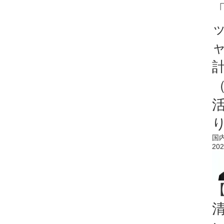
「
国
202