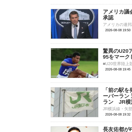
アメリカ議
承認
2026-08-08 19:
驚異のU20
95をマー
2026-08-08 19:
「前の駅を
ーバーラン
ラン JR横
2026-08-08 19:
長友佑都が