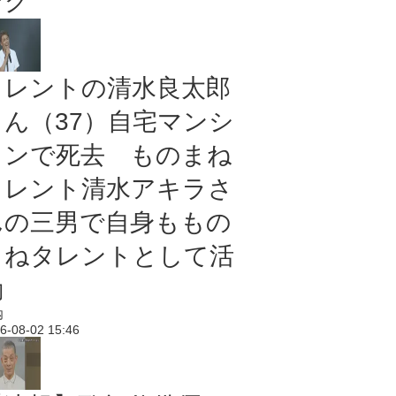
ング
タレントの清水良太郎
さん（37）自宅マンシ
ョンで死去 ものまね
タレント清水アキラさ
んの三男で自身ももの
まねタレントとして活
動
内
6-08-02 15:46