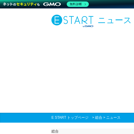
無料診断
ニュース
E START トップページ
>
総合
>
ニュース
総合