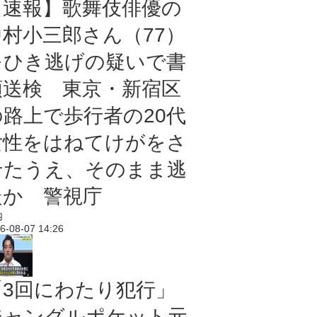
【速報】歌舞伎俳優の
中村小三郎さん（77）
をひき逃げの疑いで書
類送検 東京・新宿区
の路上で歩行者の20代
女性をはねてけがをさ
せたうえ、そのまま逃
走か 警視庁
内
6-08-07 14:26
「3回にわたり犯行」
ジャングルポケット元