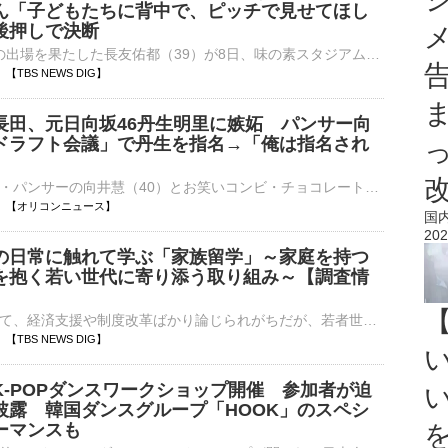
ん「子どもたちに背中で、ピッチで見せてほし
後押しで決断
W杯に通算5度の出場を果たした長友佑都（39）が8日、味の素スタジアム内で会見を行い、「FC東京と契約の更新をさせていただきました。また今シーズン、FC東京で頑張っていこうと思いますので、皆さん応援よろ…
31 【TBS NEWS DIG】
長田、元日向坂46丹生明里に嫉妬 パンサー向
ドラフト会議」で丹生を指名→「俺は指名され
お笑いトリオ・パンサーの向井慧（40）とお笑いコンビ・チョコレートプラネットの長田庄平（46）が、ドライブ・温泉・グルメを気ままに楽しむBSよしもとの“ゆる旅番組”『向井長田のくるま温泉ちゃんねる』（毎週土⋯
19:30 【オリコンニュース】
国
202
の日常に触れて学ぶ「家族留学」～家庭を持つ
を抱く若い世代に寄り添う取り組み～【調査情
】
少子化対策として、経済支援や制度改革ばかり論じられがちだが、若者世代の「家族を持つこと」「親になること」に対する不安にも目を向けるべきではないか。彼らはなぜ不安なのだろうか。その背景にあるものは何か。そ…
14 【TBS NEWS DIG】
K-POPダンスワークショップ開催 参加者が迫
披露 韓国ダンスグループ「HOOK」のスペシ
ーマンスも