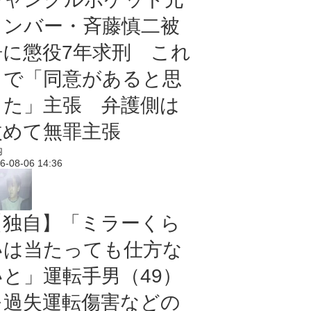
メンバー・斉藤慎二被
告に懲役7年求刑 これ
まで「同意があると思
った」主張 弁護側は
改めて無罪主張
内
6-08-06 14:36
【独自】「ミラーくら
いは当たっても仕方な
いと」運転手男（49）
を過失運転傷害などの