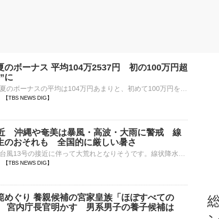
のボーナス 平均104万2537円 初の100万円超
”に
大手企業のこの夏のボーナスの平均は104万円あまりと、初めて100万円を超えて過去最高となりました。経団連は今年の夏のボーナスについて、大企業163社の集計結果の確定値を発表しました。平均額は去年より7…
38 【TBS NEWS DIG】
接近 沖縄や奄美は暴風・高波・大雨に警戒 線
生のおそれも 全国的に厳しい暑さ
沖縄や奄美は、台風13号の接近に伴って大荒れとなりそうです。線状降水帯が発生するおそれもあります。暴風、高波、大雨に厳重な警戒が必要です。九州南部などの太平洋側も大雨のおそれがあります。【台風13号&n…
28 【TBS NEWS DIG】
範めぐり 養親候補の宮家皇族「ほぼすべての
総
」 宮内庁長官明かす 男系男子の養子候補は
」