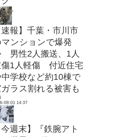
ング
【速報】千葉・市川市
のマンションで爆発
か 男性2人搬送、1人
重傷1人軽傷 付近住宅
や中学校など約10棟で
窓ガラス割れる被害も
内
6-08-01 14:37
【今週末】『鉄腕アト