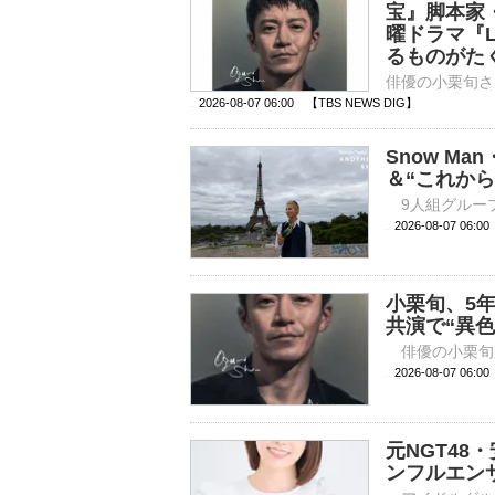
宝』脚本家
曜ドラマ『
るものがた
2026-08-07 06:00 【TBS NEWS DIG】
Snow M
＆“これから
2026-08-07 
小栗旬、5
共演で“異
2026-08-07 
元NGT4
ンフルエン