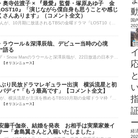
・奥寺佐渡子 × 『最愛』監督・塚原あゆ子 金
LOST10』「演じながら僕自身も思うことや感じ
くさんあります」（コメント全文）
国
俳優の小栗旬さんが、10月期に放送されるTBSの金曜ドラマ『LOST10（ロストテン）』にレギュラー出演することが8月7日、明らかになりました。 金曜ドラマ『LOST10』主演：横浜流星さん、…
202
an・ラウール＆深澤辰哉、デビュー当時の心境
”語る
9人組グループ・Snow Manのラウールと深澤辰哉が、22日放送の日本テレビ系『Google Pixel presents ANOTHER SKY 1時間SP』（後11：00～深0：00）に出演する。 【番組カット】笑顔！母校を訪れた深澤辰哉 同番⋯
06:00 【オリコンニュース】
年ぶり民放ドラマレギュラー出演 横浜流星と初
色バディ”「もう最高です」【コメント全文】
俳優の小栗旬が、横浜流星が主演を務めるTBS10月期の金曜ドラマ枠『LOST10』（後10：00）に出演することが決定した。5年ぶりの民放ドラマレギュラー出演となる。 【写真】豪華！10月スタートドラマ『LOST10』で初⋯
06:00 【オリコンニュース】
8・安藤千伽奈、結婚を発表 お相手は実業家兼イ
経
サー「倉島翼さんと入籍いたしました」
202