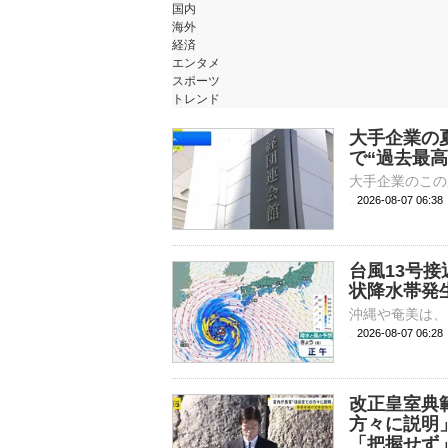
国内
海外
経済
エンタメ
スポーツ
トレンド
大手企業の夏
で“過去最高
2026-08-07 06:
台風13号
状降水帯発
2026-08-07 06:
改正皇室典
方々に説明
「把握せず