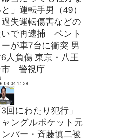
いと」運転手男（49）
を過失運転傷害などの
疑いで再逮捕 ベント
レーが車7台に衝突 男
女6人負傷 東京・八王
子市 警視庁
内
6-08-04 14:39
「3回にわたり犯行」
ジャングルポケット元
メンバー・斉藤慎二被