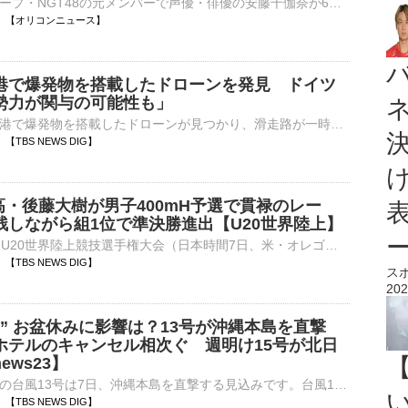
アイドルグループ・NGT48の元メンバーで声優・俳優の安藤千伽奈が6日、自身のXを更新し、結婚したことを発表した。 【写真】幸せそうな2人…元NGT48・安藤千伽奈、結婚を発表＜直筆報告全文も＞ 安藤は「いつも⋯
05:30 【オリコンニュース】
港で爆発物を搭載したドローンを発見 ドイツ
勢力が関与の可能性も」
ドイツ東部の空港で爆発物を搭載したドローンが見つかり、滑走路が一時、閉鎖される事態となりました。付近にはウクライナの輸送機も駐機していました。地元警察によりますと、ドイツ東部・ライプチヒ近郊にある空港の…
29 【TBS NEWS DIG】
高・後藤大樹が男子400mH予選で貫禄のレー
残しながら組1位で準決勝進出【U20世界陸上】
■オレゴン2026 U20世界陸上競技選手権大会（日本時間7日、米・オレゴン）男子400mハードル予選に、後藤大樹（17、洛南高校）が出場し、50秒45で準決勝進出を決めた。予選6組で登場した後藤は、最…
20 【TBS NEWS DIG】
ス
202
” お盆休みに影響は？13号が沖縄本島を直撃
ホテルのキャンセル相次ぐ 週明け15号が北日
ews23】
大型で強い勢力の台風13号は7日、沖縄本島を直撃する見込みです。台風13号が沖縄本島を直撃へ 8日まで影響か鹿児島県奄美市では、横殴りの雨が降りました。早い人で、8日（土曜日）から最大9連休と…
06 【TBS NEWS DIG】