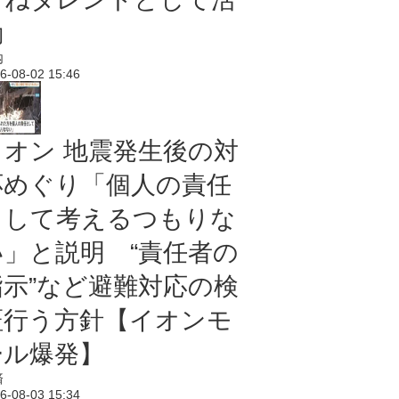
動
内
6-08-02 15:46
イオン 地震発生後の対
応めぐり「個人の責任
として考えるつもりな
い」と説明 “責任者の
指示”など避難対応の検
証行う方針【イオンモ
ール爆発】
済
6-08-03 15:34