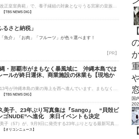
宮内庁長官は「改正皇室典範」で、養子縁組の対象となりうる宮家の皇族方に対し、「ほぼすべての方々に説明を終えた」とコメントしました。改正皇室典範は、皇族数の確保に向け、▼女性皇族が結婚後も皇族の身分を保持…
25 【TBS NEWS DIG】
ふるさと納税」
「魚介」「お肉」「フルーツ」が色々選べます！
 沖縄・那覇市がまもなく暴風域に 沖縄本島では
レールが終日運休、商業施設の休業も【現地か
大型で強い台風13号が沖縄本島の東の海上を西へ進んでいます。まもなく暴風域に入る那覇から中継です。那覇市の国道沿いにある琉球放送前からお伝えしています。那覇市はまもなく台風の暴風域に入るとみられており、…
20 【TBS NEWS DIG】
国
202
久美子、23年ぶり写真集は『Sango』 “貝殻ビ
ンゴNUDE”へ進化 来日イベントも決定
俳優の武田久美子（57）が、9月9日に発売する23年ぶりとなる最新写真集のタイトルが『Sango』に決定。あわせて、来日イベントを開催することを発表した。 【別カット】青空バックに圧巻のプロポーションを見せた⋯
06:20 【オリコンニュース】