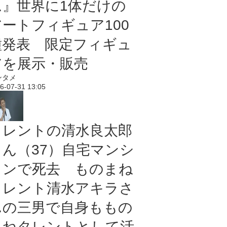
ム』世界に1体だけの
アートフィギュア100
種発表 限定フィギュ
アを展示・販売
ンタメ
6-07-31 13:05
タレントの清水良太郎
さん（37）自宅マンシ
ョンで死去 ものまね
タレント清水アキラさ
んの三男で自身ももの
まねタレントとして活