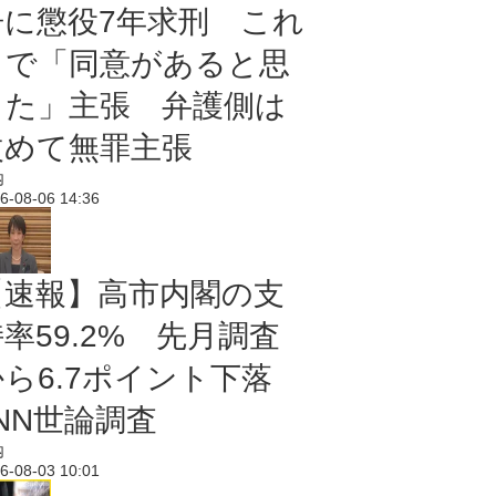
告に懲役7年求刑 これ
まで「同意があると思
った」主張 弁護側は
改めて無罪主張
内
6-08-06 14:36
【速報】高市内閣の支
率59.2% 先月調査
から6.7ポイント下落
NN世論調査
内
6-08-03 10:01