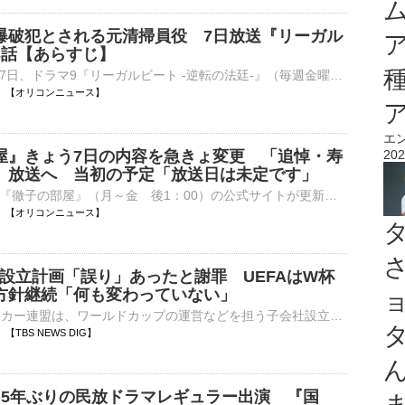
爆破犯とされる元清掃員役 7日放送『リーガル
3話【あらすじ】
テレビ東京で7日、ドラマ9『リーガルビート -逆転の法廷-』（毎週金曜 後9：00）の第3話が放送される。 【場面写真】小さくなったように見える…元清掃員役の大和田獏 本作の主人公は、吃音がある新人弁護士・⋯
06:05 【オリコンニュース】
エ
屋』きょう7日の内容を急きょ変更 「追悼・寿
202
」放送へ 当初の予定「放送日は未定です」
テレビ朝日系『徹子の部屋』（月～金 後1：00）の公式サイトが更新され、きょう7日の放送が「追悼・寿美花代さん」になることが発表された。 【写真】すてきな家族写真…とびきりの笑顔をみせる寿美花代さんら⋯
06:05 【オリコンニュース】
会社設立計画「誤り」あったと謝罪 UEFAはW杯
方針継続「何も変わっていない」
FIFA＝国際サッカー連盟は、ワールドカップの運営などを担う子会社設立の計画について、「誤り」があったとして謝罪しました。しかし、UEFA＝ヨーロッパサッカー連盟は「何も変わっていない」として、ワールド…
04 【TBS NEWS DIG】
 】5年ぶりの民放ドラマレギュラー出演 『国