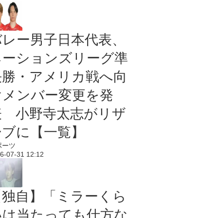
バレー男子日本代表、
ネーションズリーグ準
決勝・アメリカ戦へ向
けメンバー変更を発
表 小野寺太志がリザ
ーブに【一覧】
ポーツ
6-07-31 12:12
【独自】「ミラーくら
いは当たっても仕方な