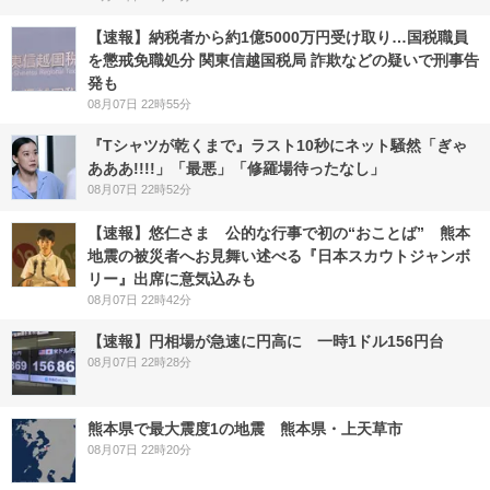
【速報】納税者から約1億5000万円受け取り…国税職員
を懲戒免職処分 関東信越国税局 詐欺などの疑いで刑事告
発も
08月07日 22時55分
『Tシャツが乾くまで』ラスト10秒にネット騒然「ぎゃ
あああ!!!!」「最悪」「修羅場待ったなし」
08月07日 22時52分
【速報】悠仁さま 公的な行事で初の“おことば” 熊本
地震の被災者へお見舞い述べる『日本スカウトジャンボ
リー』出席に意気込みも
08月07日 22時42分
【速報】円相場が急速に円高に 一時1ドル156円台
08月07日 22時28分
熊本県で最大震度1の地震 熊本県・上天草市
08月07日 22時20分