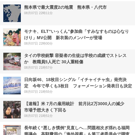
熊本県で最大震度2の地震 熊本県・八代市
08月07日 22時11分
モナキ、ELT“いっくん”参加曲「すみなすものは心なり
けり」MV公開 新衣装のメンバーが登場
08月07日 22時00分
タイの学校銃撃 容疑者の生徒は学校の成績でストレス
か 教職員5人死亡 30人重軽傷
08月07日 21時57分
日向坂46、18枚目シングル「イチャイチャ虫」発売決
定 今年で早くも3枚目 フォーメーション発表日も決定
08月07日 21時55分
【速報】米 7月の雇用統計 前月比2万3000人の減少
市場予想大きく下回る
08月07日 21時51分
長年続く“悪しき慣例”見直しへ…問題相次ぎ揺れる福岡
県議会 高額費用の「海外視察」も第三者委員会で調査