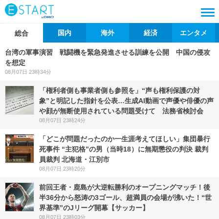
国内
海外
経済
エンタメ
総合
台湾の軍事演習 戦闘機を緊急発進させる訓練を公開 中国の侵攻
を想定
08月07日 23時34分
「権利者側も事業者側も参照を」“声も権利保護の対
象”と明記した指針を公表…生成AI動画で声優や俳優の声
や顔が無断使用されている問題受けて 法務省検討会
08月07日 23時24分
「どこが問題だったのか一生涯考えてほしい」集団暴行
死事件 “主犯格”の男（当時18）に無期懲役の判決 裁判
員裁判 北海道・江別市
08月07日 23時20分
前回王者・鹿島が大逆転勝利のオープニングマッチ！後
半36分から怒涛の3ゴール、超満員の会場が沸いた！“世
界基準”のJリーグ開幕【サッカー】
08月07日 23時03分