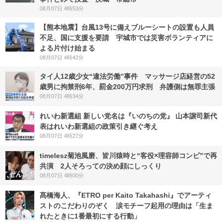
08月07日 4時53分
【熊本地震】台風13号に備えブルーシートの設置も人員
不足、国に支援を要請 宇城市では災害ボランティアに
よる片付け始まる
08月07日 4時42分
タイ人12歳少女“違法労働”事件 マッサージ店経営の52
歳男に拘禁刑6年、罰金200万円求刑 弁護側は無罪主張
08月07日 4時34分
れいわ新選組 新しい党名は『いのちの党』 山本譲司新代
表はれいわ新選組の政策引き継ぐ考え
08月07日 4時27分
timelesz菊池風磨、皆川猿時と“客役×理容師コンビ”で再
共演 2人そろっての決め顔にしっくり
08月07日 4時00分
髙橋海人、『ETRO per Kaito Takahashi』でアーティ
ストのこだわりのぞく 涙モチーフ起用の理由は「生ま
れたときに1番最初にする行動」