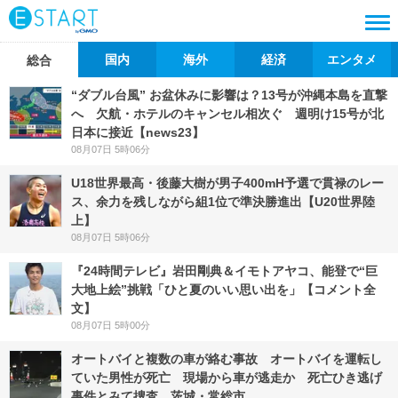
国内
海外
経済
エンタメ
総合
“ダブル台風” お盆休みに影響は？13号が沖縄本島を直撃
へ 欠航・ホテルのキャンセル相次ぐ 週明け15号が北
日本に接近【news23】
08月07日 5時06分
U18世界最高・後藤大樹が男子400mH予選で貫禄のレー
ス、余力を残しながら組1位で準決勝進出【U20世界陸
上】
08月07日 5時06分
『24時間テレビ』岩田剛典＆イモトアヤコ、能登で“巨
大地上絵”挑戦「ひと夏のいい思い出を」【コメント全
文】
08月07日 5時00分
オートバイと複数の車が絡む事故 オートバイを運転し
ていた男性が死亡 現場から車が逃走か 死亡ひき逃げ
事件とみて捜査 茨城・常総市