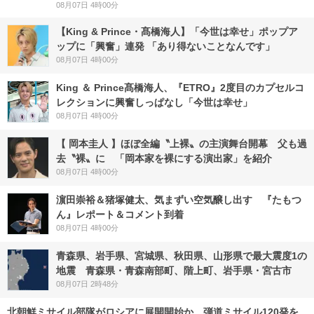
08月07日 4時00分
【King & Prince・髙橋海人】「今世は幸せ」ポップア
ップに「興奮」連発 「あり得ないことなんです」
08月07日 4時00分
King ＆ Prince髙橋海人、『ETRO』2度目のカプセルコ
レクションに興奮しっぱなし「今世は幸せ」
08月07日 4時00分
【 岡本圭人 】ほぼ全編〝上裸〟の主演舞台開幕 父も過
去〝裸〟に 「岡本家を裸にする演出家」を紹介
08月07日 4時00分
濵田崇裕＆猪塚健太、気まずい空気醸し出す 『たもつ
ん』レポート＆コメント到着
08月07日 4時00分
青森県、岩手県、宮城県、秋田県、山形県で最大震度1の
地震 青森県・青森南部町、階上町、岩手県・宮古市
08月07日 2時48分
北朝鮮ミサイル部隊がロシアに展開開始か 弾道ミサイル120発を