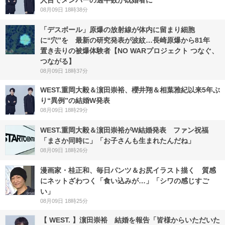
人目でメンバーの過半数が既婚者に
08月09日 18時38分
「デスボール」原爆の放射線が体内に留まり細胞
に“穴”を 最新の研究発表が波紋…長崎原爆から81年
置き去りの被爆体験者【NO WARプロジェクト つなぐ、
つながる】
08月09日 18時37分
WEST.重岡大毅＆濵田崇裕、櫻井翔＆相葉雅紀以来5年ぶ
り“異例”の結婚W発表
08月09日 18時29分
WEST.重岡大毅＆濵田崇裕がW結婚発表 ファン祝福
「まさか同時に」「お子さんも生まれたんだね」
08月09日 18時26分
漫画家・桂正和、毎日パンツ＆お尻イラスト描く 質感
にネットざわつく「食い込みが…」「シワの感じすご
い」
08月09日 18時25分
【 WEST. 】濵田崇裕 結婚を報告「皆様からいただいた