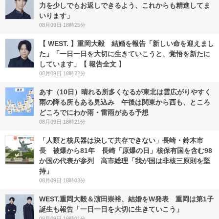
力を少しでもお返しできるよう、これからも精進してま
いります」
08月09日 18時25分
【 WEST. 】重岡大毅 結婚を報告「新しい命を迎えまし
た」「一日一日を大切に生きていこうと、覚悟を新たに
しています」【 報告全文 】
08月09日 18時22分
あす（10日）晴れる所多くなるが東北は雲広がりやすく
雨の降る所もある見込み 午後は関東から西も、ところ
どころでにわか雨・雷雨がある予想
08月09日 18時21分
「人類と核兵器は決して共存できない」長崎・鈴木市
長 被爆から81年 長崎「原爆の日」核保有国を含む98
か国の代表が参列 高市総理「我が国は非核三原則を堅
持」
08月09日 18時03分
WEST.重岡大毅＆濵田崇裕、結婚をW発表 重岡は第1子
誕生も報告「一日一日を大切に生きていこう」
08月09日 18時01分