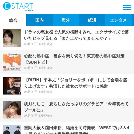
国内
海外
経済
エンタメ
総合
ドラマの悪女役で人気の横野すみれ、エクササイズで磨
いたヒップ見せる「また上がってませんか？」
08月09日 18時58分
心配な熱中症 暑さを乗り切る！東京都の熱中症対策
【SUNトピ】
08月09日 18時54分
【RIZIN】平本丈「ジョリーをボコボコにして会場を盛
り上げます」共演した彼女のサポートに感謝
08月09日 18時46分
桃月なしこ、夏らしさたっぷりのグラビア「今年初めて
プールに」
08月09日 18時39分
重岡大毅＆濵田崇裕、結婚を同時発表 WEST.では3＆4