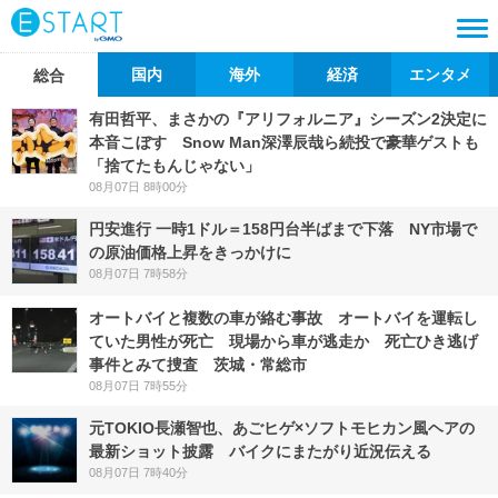
国内
海外
経済
エンタメ
総合
有田哲平、まさかの『アリフォルニア』シーズン2決定に
本音こぼす Snow Man深澤辰哉ら続投で豪華ゲストも
「捨てたもんじゃない」
08月07日 8時00分
円安進行 一時1ドル＝158円台半ばまで下落 NY市場で
の原油価格上昇をきっかけに
08月07日 7時58分
オートバイと複数の車が絡む事故 オートバイを運転し
ていた男性が死亡 現場から車が逃走か 死亡ひき逃げ
事件とみて捜査 茨城・常総市
08月07日 7時55分
元TOKIO長瀬智也、あごヒゲ×ソフトモヒカン風ヘアの
最新ショット披露 バイクにまたがり近況伝える
08月07日 7時40分