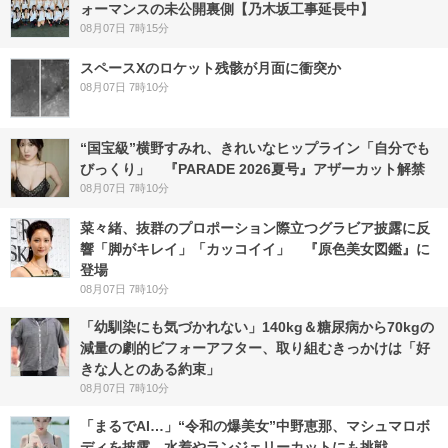
ォーマンスの未公開裏側【乃木坂工事延長中】
08月07日 7時15分
スペースXのロケット残骸が月面に衝突か
08月07日 7時10分
“国宝級”横野すみれ、きれいなヒップライン「自分でも
びっくり」 『PARADE 2026夏号』アザーカット解禁
08月07日 7時10分
菜々緒、抜群のプロポーション際立つグラビア披露に反
響「脚がキレイ」「カッコイイ」 『原色美女図鑑』に
登場
08月07日 7時10分
「幼馴染にも気づかれない」140kg＆糖尿病から70kgの
減量の劇的ビフォーアフター、取り組むきっかけは「好
きな人とのある約束」
08月07日 7時10分
「まるでAI…」“令和の爆美女”中野恵那、マシュマロボ
ディを披露 水着やランジェリーカットにも挑戦