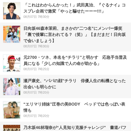
「これはわからんかった！」武田真治、『ぐるナイ』コ
スプレ企画で激変「やっと騙せたーーー!!!」
08月07日 7時30分
日向坂46森本茉莉、まさかの“二つ名”にメンバー爆笑
「裏で後輩に言われてる？（笑）」【まだまだ！日向坂
で会いましょう】
08月07日 7時30分
元2700・ツネ、本名を“チラリ”と明かす 応急手当普及
員になる「少しの知識で人の命が助かる」
08月07日 7時25分
瀬戸康史、“パパの顔”チラリ 俳優人生の転機となった
出会いも明らかに
08月07日 7時20分
“エリマリ姉妹”圧巻の美BODY ベッドでは色っぽい表
情も
08月07日 7時20分
乃木坂46林瑠奈が“人見知り克服チャレンジ” 書道パフ