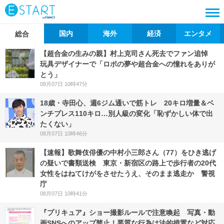
国内
海外
経済
エンタメ
総合
【超合金の生みの親】村上克司さん死去でファン追悼
玩具デザイナーで「ロボの夢や超合金への憧れをありが
とう」
08月07日 10時47分
18歳・寺田心、週6ジム通いで筋トレ 20キロ増量＆ベ
ンチプレス110キロ…別人級の変化「恥ずかしい体で出
たくない」
08月07日 10時46分
【速報】歌舞伎俳優の中村小三郎さん（77）をひき逃げ
の疑いで書類送検 東京・新宿区の路上で歩行者の20代
女性をはねてけがをさせたうえ、そのまま逃走か 警視
庁
08月07日 10時41分
『プリキュア』ショー撮影ルールで注意喚起 写真・動
画SNSへのアップ禁止！悪質な行為は法的措置など対応