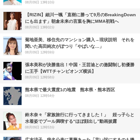
08月09日 13時10分
【RIZIN】細川一颯「直樹に勝って9月のBreakingDown
にも出ます」朝倉未来の言葉を胸にMMA初戦へ
08月09日 13時02分
菊地亜美、移住先のマンション購入→現状説明 それを
聞いた高田純次がぽつり「やばいな…」
08月09日 12時59分
張本美和が決勝進出！中国・王芸迪との激闘制し初優勝
に王手【WTTチャンピオンズ横浜】
08月09日 12時58分
熊本県で最大震度1の地震 熊本県・熊本西区
08月09日 12時54分
鈴木奈々「家族旅行に行ってきました！」 姪っ子らと
水着姿でプール満喫する“ほぼ顔出し”動画披露
08月09日 12時53分
広末涼子、病名公表に葛藤あった「言い訳にするのも嫌