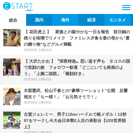
国内
海外
経済
エンタメ
総合
【 花田虎上 】 家族との賑やかな一日を報告 前日鍋の
残りを味噌でリメイク ファミレス夕食＆妻の母から“夏
の贈り物”などグルメ満載
08月09日 13時41分
【 大沢たかお 】〝深夜特急〟思い返す声も タコスの国
で笑顔の旅 フォロワー歓喜「どこにいても映画のよ
う」「上腕二頭筋」「横顔好き」
08月09日 13時40分
木梨憲武、松山千春との“豪華ツーショット”公開 反響
相次ぐ「ちー様！」「お元気そうで！」
08月09日 13時40分
古賀ジェレミー、男子110mハードルで銀メダル！12秒
97をマークし今大会日本勢2人目の表彰台【U20世界陸
上】
08月09日 13時36分