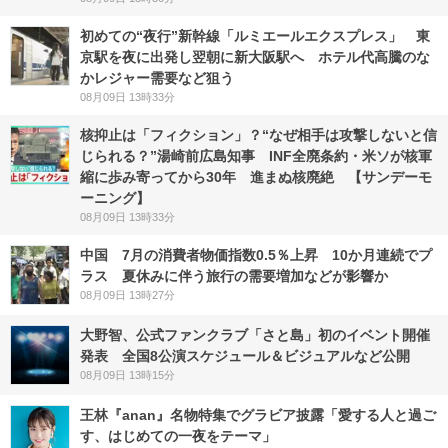
初めての“夜行”新幹線「ルミエールエクスプレス」 東
京駅を夜に出発し翌朝に新大阪駅へ ホテル代高騰のな
かレジャー需要など狙う
08月09日 13時33分
核抑止は「フィクション」？“なぜ相手は攻撃しないと信
じられる？”湯崎前広島知事 INF全廃条約・米ソが核軍
縮に歩み寄ってから30年 進まぬ核廃絶 【サンデーモ
ーニング】
08月09日 13時33分
中国 7月の消費者物価指数0.5％上昇 10か月連続でプ
ラス 夏休みに伴う旅行の需要増加などが影響か
08月09日 13時27分
大野智、公式ファンクラブ「さと島」初のイベント開催
発表 全国8公演スケジュール＆ビジュアルなど公開
08月09日 13時15分
王林『anan』名物特集でグラビア披露「愛する人と過ご
す、はじめての一夜をテーマ」